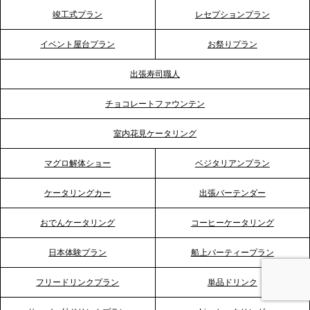
2026.5.20
竣工式プラン
レセプションプラン
プレスリリースのご案内｜ケータリングのセカンド
テーブル、神戸本社を新たに設立。地域密着のサー
イベント屋台プラン
お祭りプラン
ビス向上と共に、西宮の調理拠点との連携を強化
出張寿司職人
2026.5.12
チョコレートファウンテン
プレスリリースのご案内｜ケータリングのセカンド
テーブル、埼玉大宮支社を新設。埼玉エリアのパー
室内花見ケータリング
ティー需要に応え、地域密着型のサービスを強化
マグロ解体ショー
ベジタリアンプラン
2026.4.21
ケータリングカー
出張バーテンダー
プレスリリースのご案内｜「温かな食」が会話のス
イッチに。新入社員研修で《食体験としてのケータ
おでんケータリング
コーヒーケータリング
リング》が注目される理由
日本体験プラン
船上パーティープラン
2026.4.20
フリードリンクプラン
単品ドリンク
プレスリリースのご案内｜ケータリングのセカンド
テーブル、横浜事務所を新設。神奈川エリアのサー