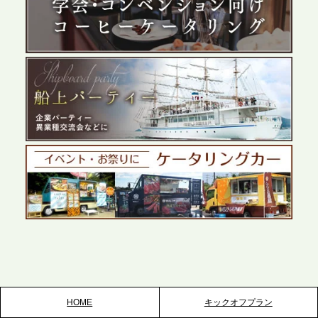
プレスリリースのご案内｜ケータリングのセカンド
テーブル、群馬前橋支社を設立。再開発やオフィス
展開が進む前橋エリアの企業ニーズに応え、高品質
なサービスで各種イベント・懇親会をサポート
2026.5.27
プレスリリースのご案内｜ケータリングのセカンド
テーブル、千葉本社を新設。幕張・舞浜の大型イベ
ントから主要都市の社内懇親会まで、現地拠点を活
かしたスムーズな対応を展開
2026.5.22
プレスリリースのご案内｜ケータリングのセカンド
テーブル、栃木宇都宮支社を新設。北関東・栃木エ
リアのパーティー需要に応え、地域密着型のサービ
スを拡充へ
HOME
キックオフプラン