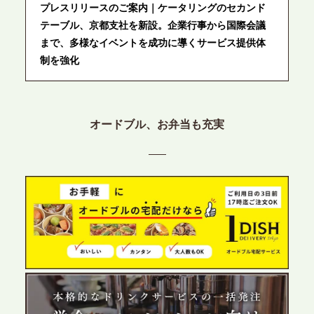
プレスリリースのご案内｜ケータリングのセカンド
テーブル、京都支社を新設。企業行事から国際会議
まで、多様なイベントを成功に導くサービス提供体
制を強化
2026.6.12
プレスリリースのご案内｜ケータリングのセカンド
オードブル、お弁当も充実
テーブル、東京都中央区に支社を新設。都内３拠点
目の展開で、拡大する出張パーティー・ケータリン
グ需要へシームレスに対応
2026.6.4
プレスリリースのご案内｜夏の社内親睦が、配属後
の離職防止に。オフィスや会議室で縁日気分を味わ
う「お祭りケータリング」の提供を開始
2026.5.29