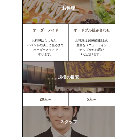
お料理
オーダーメイド
オードブル組み合わせ
お料理はもちろん、
お料理は100種類以上の
イベントの演出に至るまで
豊富なメニューライン
オーダーメイドで
ナップからお選び
承ります。
いただけます。
規模の目安
20人～
5人～
スタッフ