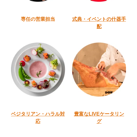
専任の営業担当
式典・イベントの
什器手
配
ベジタリアン・ハラル
対
豊富なLIVEケータリン
応
グ