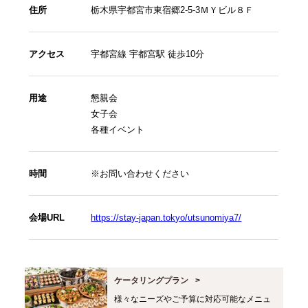
住所
栃木県宇都宮市東宿郷2-5-3ＭＹビル８Ｆ
アクセス
宇都宮線 宇都宮駅 徒歩10分
用途
懇親会
女子会
各種イベント
時間
※お問い合わせください
会場URL
https://stay-japan.tokyo/utsunomiya7/
ケータリングプラン
様々なニーズやご予算に対応可能なメニュ