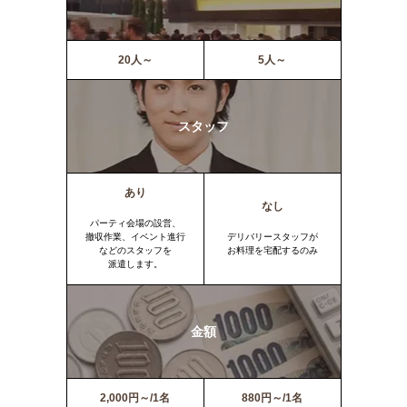
20人～
5人～
スタッフ
あり
なし
パーティ会場の設営、
撤収作業、イベント進行
デリバリースタッフが
などのスタッフを
お料理を宅配するのみ
派遣します。
金額
2,000円～/1名
880円～/1名