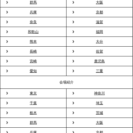
群馬
大阪
ィスケータリング』という新しい活用法
兵庫
京都
奈良
滋賀
2026.3.20
NHK「ニュースウオッチ9」で、2ndTable「室内花
和歌山
福岡
見」が紹介されました
熊本
大分
長崎
佐賀
2026.3.16
宮崎
鹿児島
プレスリリースのご案内｜2026年、春の親睦は「花
粉レス」な室内花見。福利厚生としても注目され
愛知
三重
る、快適で新しいお花見体験
会場紹介
東京
神奈川
2026.3.5
プレスリリースのご案内｜「室内お花見」の法人利
千葉
埼玉
用が前年比4倍に急増。オフィスに桜が届く福利厚生
栃木
茨城
の新定番
群馬
大阪
兵庫
京都
2026.2.13