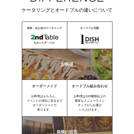
ケータリングとオードブルの違いについて
団体・法人向けケータリング
オードブル宅配
お料理
オーダーメイド
オードブル組み合わせ
お料理はもちろん、
お料理は100種類以上の
イベントの演出に至るまで
豊富なメニューライン
オーダーメイドで
ナップからお選び
承ります。
いただけます。
規模の目安