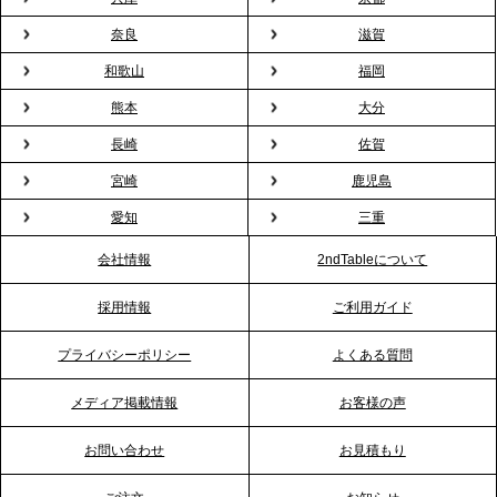
プレスリリースのご案内｜オフィスが「１日限定の
奈良
滋賀
バー」に！福利厚生・社内交流を格上げする《出張
和歌山
福岡
バーテンダー》サービスを開始
熊本
大分
2026.1.26
長崎
佐賀
プレスリリースのご案内｜もう「義理チョコ」で悩
宮崎
鹿児島
まない。職場のバレンタインをケータリングで“福利
愛知
三重
厚生”化。採用にも効く新スタイルを提案
会社情報
2ndTableについて
2026.1.23
採用情報
ご利用ガイド
RKB毎日放送「RKB NEWS」で、2ndTable「恵方
巻きケータリング」が紹介されました
プライバシーポリシー
よくある質問
メディア掲載情報
お客様の声
2026.1.20
プレスリリースのご案内｜節分がオフィスを変え
お問い合わせ
お見積もり
る？「恵方巻きケータリング」で、社内コミュニケ
ーションを活性化