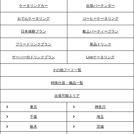
2026.4.21
ケータリングカー
出張バーテンダー
プレスリリースのご案内｜「温かな食」が会話のス
イッチに。新入社員研修で《食体験としてのケータ
おでんケータリング
コーヒーケータリング
リング》が注目される理由
日本体験プラン
船上パーティープラン
2026.4.20
フリードリンクプラン
単品ドリンク
プレスリリースのご案内｜ケータリングのセカンド
テーブル、横浜事務所を新設。神奈川エリアのサー
サーバー付ドリンクプラン
Liveケータリング
ビス提供体制を強化し、質の高い「場づくり」をサ
ポート
その他フード一覧
特殊什器・備品一覧
2026.3.31
TBS「Nスタ」で、2ndTable「1DISH」の花見オー
出張可能エリア
ドブルが紹介されました
東京
神奈川
千葉
埼玉
2026.3.23
プレスリリースのご案内｜入社式の“そのまま懇親
栃木
茨城
会”が企業で広がる。 新入社員の交流を支える『オフ