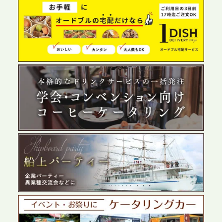
2026.6.4
プレスリリースのご案内｜夏の社内親睦が、配属後
の離職防止に。オフィスや会議室で縁日気分を味わ
う「お祭りケータリング」の提供を開始
2026.5.29
プレスリリースのご案内｜ケータリングのセカンド
テーブル、群馬前橋支社を設立。再開発やオフィス
展開が進む前橋エリアの企業ニーズに応え、高品質
なサービスで各種イベント・懇親会をサポート
2026.5.27
プレスリリースのご案内｜ケータリングのセカンド
テーブル、千葉本社を新設。幕張・舞浜の大型イベ
ントから主要都市の社内懇親会まで、現地拠点を活
かしたスムーズな対応を展開