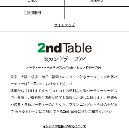
ご注文
お知らせ
ご利用事例
2025.12.12
プレスリリースのご案内｜クリスマス支援の現場を
サイトマップ
支える。ケータリングのセカンド テーブルが「HIGH
FIVE CHRISTMAS 2025」の梱包ボランティアへ食
事提供を実施へ
2025.12.9
TBS「Nスタ」で、2ndTable「1DISH」が紹介され
パーティー・ケータリング2ndTable（セカンドテーブル）
ました
東京・大阪・横浜・神戸・福岡でのスタッフ付きケータリング出張パ
ーティーは2ndTableにお任せください！
2025.11.21
準備から片付けまですべてコミコミの便利な出張パーティーサービス
プレスリリースのご案内｜忘年会は“移動時間ゼロ
で、美味しい御料理と素敵な時間を気軽にお楽しみ頂けます。懇親会
分”の時代へ。法人注文が前年比5倍に伸びた「宅配
や式典・各種パーティーのことなら、プランニングから会場の手配ま
で あらゆるシーンにご対応できる2ndTableにぜひご相談ください！
オードブル」が提案する、新しい乾杯文化
インボイス制度への対応について
2025.11.5