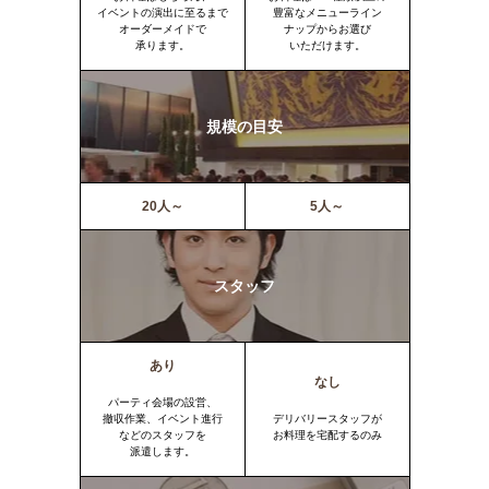
イベントの演出に至るまで
豊富なメニューライン
オーダーメイドで
ナップからお選び
承ります。
いただけます。
規模の目安
20人～
5人～
スタッフ
あり
なし
パーティ会場の設営、
撤収作業、イベント進行
デリバリースタッフが
などのスタッフを
お料理を宅配するのみ
派遣します。