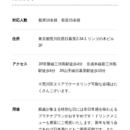
対応人数
着席10名様 収容15名様
住所
東京都荒川区西日暮里2-34-1 リンゴの木ビル
2F
アクセス
JR常磐線三河島駅徒歩4分 京成本線新三河島
駅徒歩6分 JR山手線日暮里駅徒歩10分
※荒川区エリアでケータリング可能な会場はた
くさんございます。
用途
親戚が集まる特別な日には非日常感を味わえる
プラチナプランがおすすめです！ドリンクメニ
ューも豊富にご用意いたします。新年を祝う会
であれば日本酒などもご用意可能です。また、