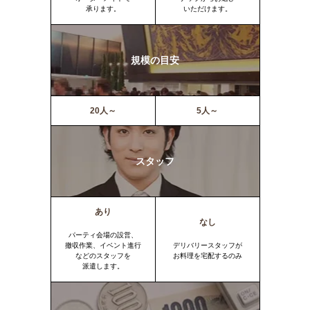
承ります。
いただけます。
規模の目安
20人～
5人～
スタッフ
あり
なし
パーティ会場の設営、
撤収作業、イベント進行
デリバリースタッフが
などのスタッフを
お料理を宅配するのみ
派遣します。