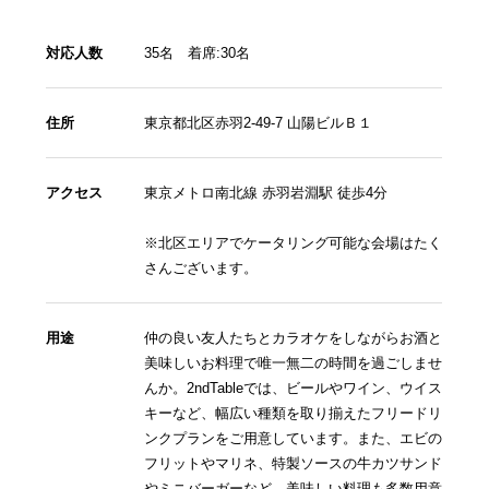
対応人数
35名 着席:30名
住所
東京都北区赤羽2-49-7 山陽ビルＢ１
アクセス
東京メトロ南北線 赤羽岩淵駅 徒歩4分
※北区エリアでケータリング可能な会場はたく
さんございます。
用途
仲の良い友人たちとカラオケをしながらお酒と
美味しいお料理で唯一無二の時間を過ごしませ
んか。2ndTableでは、ビールやワイン、ウイス
キーなど、幅広い種類を取り揃えたフリードリ
ンクプランをご用意しています。また、エビの
フリットやマリネ、特製ソースの牛カツサンド
やミニバーガーなど、美味しい料理も多数用意