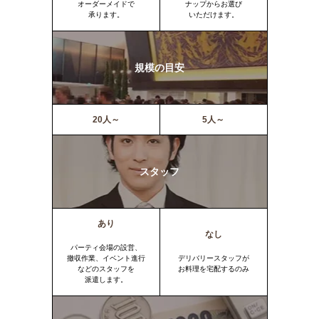
オーダーメイドで
ナップからお選び
承ります。
いただけます。
規模の目安
20人～
5人～
スタッフ
あり
なし
パーティ会場の設営、
撤収作業、イベント進行
デリバリースタッフが
などのスタッフを
お料理を宅配するのみ
派遣します。