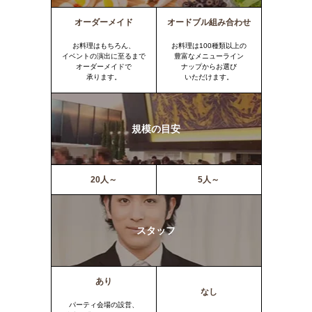
オーダーメイド
オードブル組み合わせ
お料理はもちろん、
お料理は100種類以上の
イベントの演出に至るまで
豊富なメニューライン
オーダーメイドで
ナップからお選び
承ります。
いただけます。
規模の目安
20人～
5人～
スタッフ
あり
なし
パーティ会場の設営、