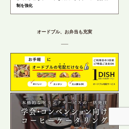
制を強化
2026.6.12
プレスリリースのご案内｜ケータリングのセカンド
オードブル、お弁当も充実
テーブル、東京都中央区に支社を新設。都内３拠点
目の展開で、拡大する出張パーティー・ケータリン
グ需要へシームレスに対応
2026.6.4
プレスリリースのご案内｜夏の社内親睦が、配属後
の離職防止に。オフィスや会議室で縁日気分を味わ
う「お祭りケータリング」の提供を開始
2026.5.29
プレスリリースのご案内｜ケータリングのセカンド
テーブル、群馬前橋支社を設立。再開発やオフィス
展開が進む前橋エリアの企業ニーズに応え、高品質