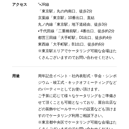
アクセス
"•JR線
「東京駅」丸の内南口、徒歩2分
京葉線「東京駅」10番出口、直結
丸ノ内線「東京駅」地下道経由、徒歩3分
•千代田線「二重橋前駅」4番出口、徒歩約2分
都営三田線「大手町駅」D1出口、徒歩約4分
東西線「大手町駅」B1出口、徒歩約6分
※東京駅エリアでケータリング可能な会場はた
くさんございますのでお問い合わせください。
用途
周年記念イベント・社内表彰式・学会・シンポ
ジウム・竣工式・キックオフミーティングなど
のパーティーとしてお使い頂けます。
ご予算に応じて様々なケータリングをご準備さ
せて頂くことも可能となっており、屋台出店な
どの装飾やビールサーバーの設置なども頂けま
すのでケータリング利用ご相談下さい。
※東京都中央区でケータリング可能な会場はた
くさんございますのでお問い合わせください。