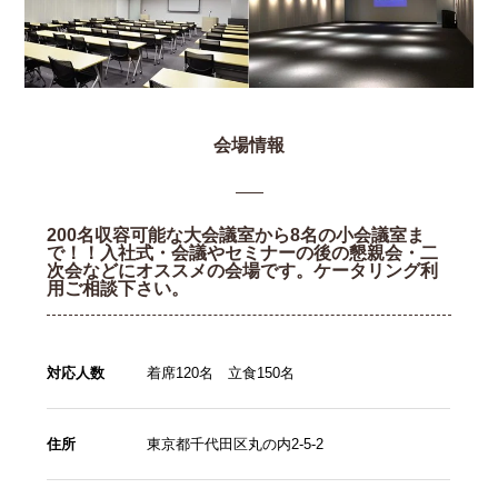
会場情報
200名収容可能な大会議室から8名の小会議室ま
で！！入社式・会議やセミナーの後の懇親会・二
次会などにオススメの会場です。ケータリング利
用ご相談下さい。
対応人数
着席120名 立食150名
住所
東京都千代田区丸の内2-5-2