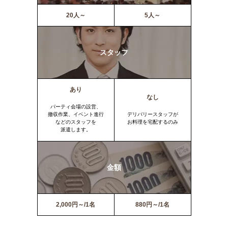
20人～
5人～
スタッフ
あり
なし
パーティ会場の設営、
撤収作業、イベント進行
デリバリースタッフが
などのスタッフを
お料理を宅配するのみ
派遣します。
金額
2,000円～/1名
880円～/1名