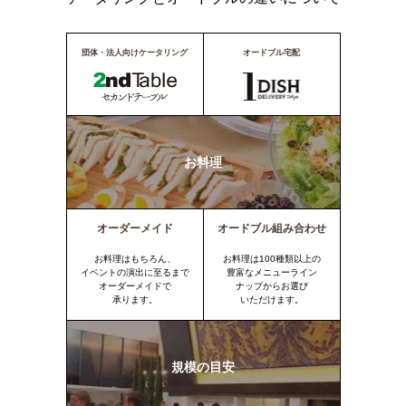
団体・法人向けケータリング
オードブル宅配
お料理
オーダーメイド
オードブル組み合わせ
お料理はもちろん、
お料理は100種類以上の
イベントの演出に至るまで
豊富なメニューライン
オーダーメイドで
ナップからお選び
承ります。
いただけます。
規模の目安