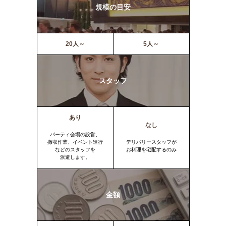
規模の目安
20人～
5人～
スタッフ
あり
なし
パーティ会場の設営、
撤収作業、イベント進行
デリバリースタッフが
などのスタッフを
お料理を宅配するのみ
派遣します。
金額