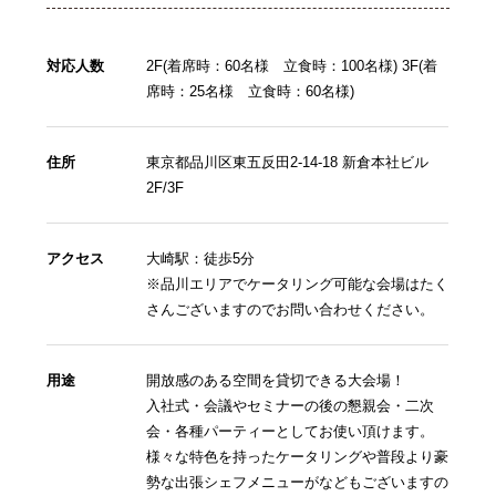
対応人数
2F(着席時：60名様 立食時：100名様) 3F(着
席時：25名様 立食時：60名様)
住所
東京都品川区東五反田2-14-18 新倉本社ビル
2F/3F
アクセス
大崎駅：徒歩5分
※品川エリアでケータリング可能な会場はたく
さんございますのでお問い合わせください。
用途
開放感のある空間を貸切できる大会場！
入社式・会議やセミナーの後の懇親会・二次
会・各種パーティーとしてお使い頂けます。
様々な特色を持ったケータリングや普段より豪
勢な出張シェフメニューがなどもございますの