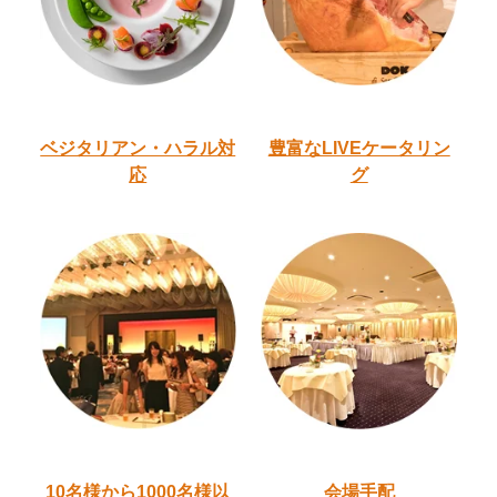
ベジタリアン・ハラル
対
豊富なLIVEケータリン
応
グ
10名様から1000名様以
会場手配