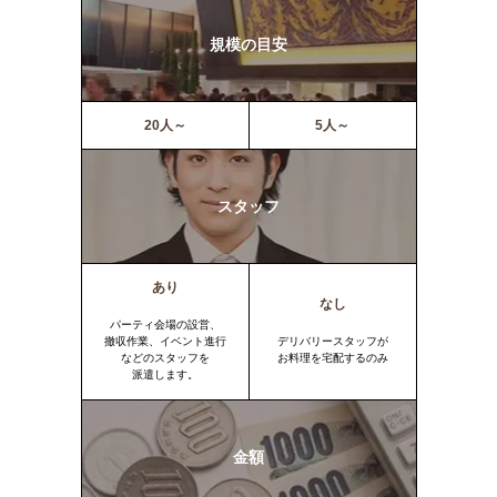
規模の目安
20人～
5人～
スタッフ
あり
なし
パーティ会場の設営、
撤収作業、イベント進行
デリバリースタッフが
などのスタッフを
お料理を宅配するのみ
派遣します。
金額