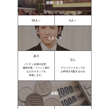
規模の目安
20人～
5人～
スタッフ
あり
なし
パーティ会場の設営、
撤収作業、イベント進行
デリバリースタッフが
などのスタッフを
お料理を宅配するのみ
派遣します。
金額