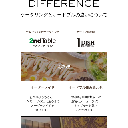
ケータリングとオードブルの違いについて
団体・法人向けケータリング
オードブル宅配
お料理
オーダーメイド
オードブル組み合わせ
お料理はもちろん、
お料理は100種類以上の
イベントの演出に至るまで
豊富なメニューライン
オーダーメイドで
ナップからお選び
承ります。
いただけます。