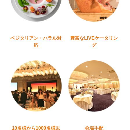
ベジタリアン・ハラル
対
豊富なLIVEケータリン
応
グ
10名様から1000名様以
会場手配