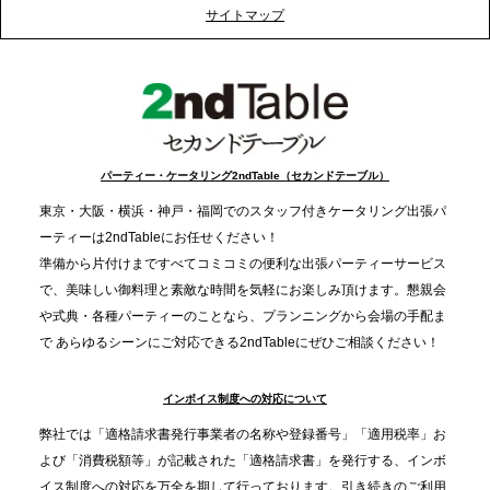
プレスリリースのご案内｜クリスマス支援の現場を
サイトマップ
支える。ケータリングのセカンド テーブルが「HIGH
FIVE CHRISTMAS 2025」の梱包ボランティアへ食
事提供を実施へ
2025.12.9
TBS「Nスタ」で、2ndTable「1DISH」が紹介され
パーティー・ケータリング2ndTable（セカンドテーブル）
ました
東京・大阪・横浜・神戸・福岡でのスタッフ付きケータリング出張パ
ーティーは2ndTableにお任せください！
2025.11.21
準備から片付けまですべてコミコミの便利な出張パーティーサービス
プレスリリースのご案内｜忘年会は“移動時間ゼロ
で、美味しい御料理と素敵な時間を気軽にお楽しみ頂けます。懇親会
分”の時代へ。法人注文が前年比5倍に伸びた「宅配
や式典・各種パーティーのことなら、プランニングから会場の手配ま
で あらゆるシーンにご対応できる2ndTableにぜひご相談ください！
オードブル」が提案する、新しい乾杯文化
インボイス制度への対応について
2025.11.5
プレスリリースのご案内｜職場で完結する“忘年会・
弊社では「適格請求書発行事業者の名称や登録番号」「適用税率」お
納会ケータリング”が人気。幹事負担を軽減し、社内
よび「消費税額等」が記載された「適格請求書」を発行する、インボ
コミュニケーションを促進
イス制度への対応を万全を期して行っております。引き続きのご利用