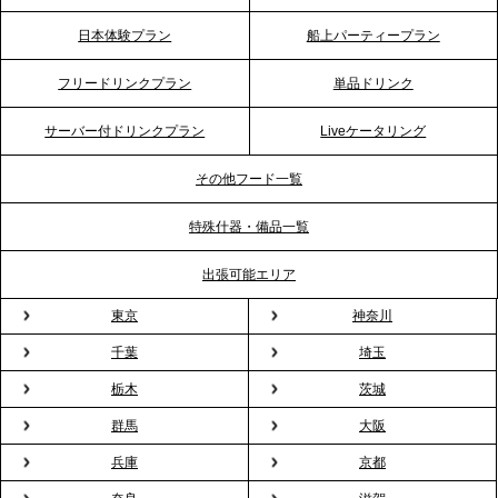
リング》が注目される理由
日本体験プラン
船上パーティープラン
2026.4.20
フリードリンクプラン
単品ドリンク
プレスリリースのご案内｜ケータリングのセカンド
テーブル、横浜事務所を新設。神奈川エリアのサー
サーバー付ドリンクプラン
Liveケータリング
ビス提供体制を強化し、質の高い「場づくり」をサ
ポート
その他フード一覧
特殊什器・備品一覧
2026.3.31
TBS「Nスタ」で、2ndTable「1DISH」の花見オー
出張可能エリア
ドブルが紹介されました
東京
神奈川
千葉
埼玉
2026.3.23
プレスリリースのご案内｜入社式の“そのまま懇親
栃木
茨城
会”が企業で広がる。 新入社員の交流を支える『オフ
群馬
大阪
ィスケータリング』という新しい活用法
兵庫
京都