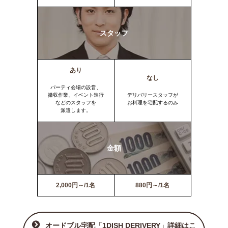
スタッフ
あり
なし
パーティ会場の設営、
撤収作業、イベント進行
デリバリースタッフが
などのスタッフを
お料理を宅配するのみ
派遣します。
金額
2,000円～/1名
880円～/1名
オードブル宅配「1DISH DERIVERY」詳細はこ