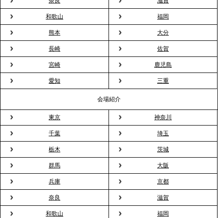
奈良
滋賀
2026.3.20
NHK「ニュースウオッチ9」で、2ndTable「室内花
和歌山
福岡
見」が紹介されました
熊本
大分
長崎
佐賀
2026.3.16
宮崎
鹿児島
プレスリリースのご案内｜2026年、春の親睦は「花
粉レス」な室内花見。福利厚生としても注目され
愛知
三重
る、快適で新しいお花見体験
会場紹介
東京
神奈川
2026.3.5
プレスリリースのご案内｜「室内お花見」の法人利
千葉
埼玉
用が前年比4倍に急増。オフィスに桜が届く福利厚生
栃木
茨城
の新定番
群馬
大阪
兵庫
京都
2026.2.13
プレスリリースのご案内｜オフィスが「１日限定の
奈良
滋賀
バー」に！福利厚生・社内交流を格上げする《出張
和歌山
福岡