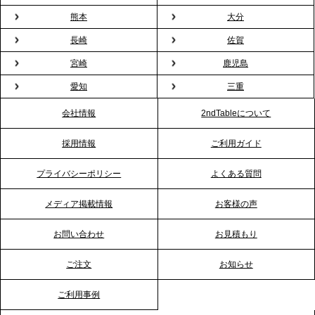
バーテンダー》サービスを開始
熊本
大分
2026.1.26
長崎
佐賀
プレスリリースのご案内｜もう「義理チョコ」で悩
宮崎
鹿児島
まない。職場のバレンタインをケータリングで“福利
愛知
三重
厚生”化。採用にも効く新スタイルを提案
会社情報
2ndTableについて
2026.1.23
採用情報
ご利用ガイド
RKB毎日放送「RKB NEWS」で、2ndTable「恵方
巻きケータリング」が紹介されました
プライバシーポリシー
よくある質問
メディア掲載情報
お客様の声
2026.1.20
プレスリリースのご案内｜節分がオフィスを変え
お問い合わせ
お見積もり
る？「恵方巻きケータリング」で、社内コミュニケ
ーションを活性化
ご注文
お知らせ
ご利用事例
2025.12.12