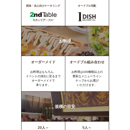
団体・法人向けケータリング
オードブル宅配
お料理
オーダーメイド
オードブル組み合わせ
お料理はもちろん、
お料理は100種類以上の
イベントの演出に至るまで
豊富なメニューライン
オーダーメイドで
ナップからお選び
承ります。
いただけます。
規模の目安
20人～
5人～