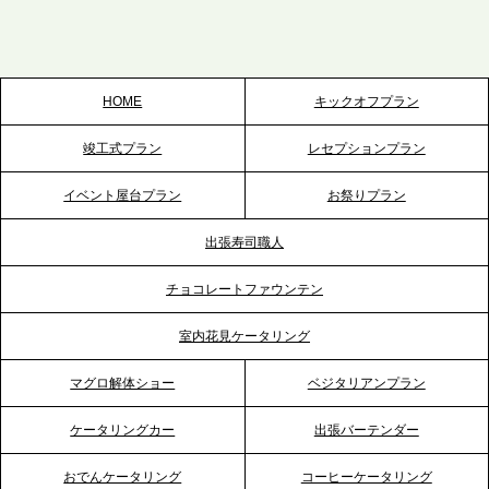
テーブル、栃木宇都宮支社を新設。北関東・栃木エ
リアのパーティー需要に応え、地域密着型のサービ
スを拡充へ
HOME
キックオフプラン
2026.5.20
竣工式プラン
レセプションプラン
プレスリリースのご案内｜ケータリングのセカンド
テーブル、神戸本社を新たに設立。地域密着のサー
イベント屋台プラン
お祭りプラン
ビス向上と共に、西宮の調理拠点との連携を強化
出張寿司職人
2026.5.12
チョコレートファウンテン
プレスリリースのご案内｜ケータリングのセカンド
テーブル、埼玉大宮支社を新設。埼玉エリアのパー
室内花見ケータリング
ティー需要に応え、地域密着型のサービスを強化
マグロ解体ショー
ベジタリアンプラン
2026.4.21
ケータリングカー
出張バーテンダー
プレスリリースのご案内｜「温かな食」が会話のス
イッチに。新入社員研修で《食体験としてのケータ
おでんケータリング
コーヒーケータリング