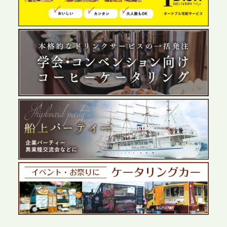
の離職防止に。オフィスや会議室で縁日気分を味わ
う「お祭りケータリング」の提供を開始
2026.5.29
プレスリリースのご案内｜ケータリングのセカンド
テーブル、群馬前橋支社を設立。再開発やオフィス
展開が進む前橋エリアの企業ニーズに応え、高品質
なサービスで各種イベント・懇親会をサポート
2026.5.27
プレスリリースのご案内｜ケータリングのセカンド
テーブル、千葉本社を新設。幕張・舞浜の大型イベ
ントから主要都市の社内懇親会まで、現地拠点を活
かしたスムーズな対応を展開
2026.5.22
プレスリリースのご案内｜ケータリングのセカンド