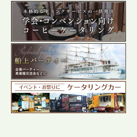
2026.5.29
プレスリリースのご案内｜ケータリングのセカンド
テーブル、群馬前橋支社を設立。再開発やオフィス
展開が進む前橋エリアの企業ニーズに応え、高品質
なサービスで各種イベント・懇親会をサポート
2026.5.27
プレスリリースのご案内｜ケータリングのセカンド
テーブル、千葉本社を新設。幕張・舞浜の大型イベ
ントから主要都市の社内懇親会まで、現地拠点を活
かしたスムーズな対応を展開
2026.5.22
プレスリリースのご案内｜ケータリングのセカンド
テーブル、栃木宇都宮支社を新設。北関東・栃木エ
リアのパーティー需要に応え、地域密着型のサービ