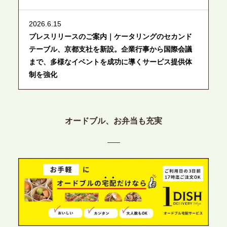
2026.6.15
プレスリリースのご案内｜ケータリングのセカンド
テーブル、京都支社を新設。企業行事から国際会議
まで、多様なイベントを成功に導くサービス提供体
制を強化
2026.6.12
プレスリリースのご案内｜ケータリングのセカンド
オードブル、お弁当も充実
テーブル、東京都中央区に支社を新設。都内３拠点
目の展開で、拡大する出張パーティー・ケータリン
グ需要へシームレスに対応
2026.6.4
プレスリリースのご案内｜夏の社内親睦が、配属後
の離職防止に。オフィスや会議室で縁日気分を味わ
う「お祭りケータリング」の提供を開始