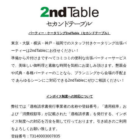
事提供を実施へ
2025.12.9
TBS「Nスタ」で、2ndTable「1DISH」が紹介され
パーティー・ケータリング2ndTable（セカンドテーブル）
ました
東京・大阪・横浜・神戸・福岡でのスタッフ付きケータリング出張パ
ーティーは2ndTableにお任せください！
2025.11.21
準備から片付けまですべてコミコミの便利な出張パーティーサービス
プレスリリースのご案内｜忘年会は“移動時間ゼロ
で、美味しい御料理と素敵な時間を気軽にお楽しみ頂けます。懇親会
分”の時代へ。法人注文が前年比5倍に伸びた「宅配
や式典・各種パーティーのことなら、プランニングから会場の手配ま
で あらゆるシーンにご対応できる2ndTableにぜひご相談ください！
オードブル」が提案する、新しい乾杯文化
インボイス制度への対応について
2025.11.5
プレスリリースのご案内｜職場で完結する“忘年会・
弊社では「適格請求書発行事業者の名称や登録番号」「適用税率」お
納会ケータリング”が人気。幹事負担を軽減し、社内
よび「消費税額等」が記載された「適格請求書」を発行する、インボ
コミュニケーションを促進
イス制度への対応を万全を期して行っております。引き続きのご利用
をよろしくお願い致します。
登録番号：T3140003007835