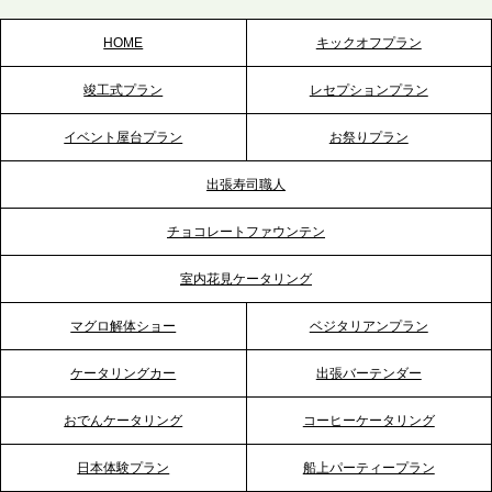
スを拡充へ
HOME
キックオフプラン
2026.5.20
竣工式プラン
レセプションプラン
プレスリリースのご案内｜ケータリングのセカンド
テーブル、神戸本社を新たに設立。地域密着のサー
イベント屋台プラン
お祭りプラン
ビス向上と共に、西宮の調理拠点との連携を強化
出張寿司職人
2026.5.12
チョコレートファウンテン
プレスリリースのご案内｜ケータリングのセカンド
テーブル、埼玉大宮支社を新設。埼玉エリアのパー
室内花見ケータリング
ティー需要に応え、地域密着型のサービスを強化
マグロ解体ショー
ベジタリアンプラン
2026.4.21
ケータリングカー
出張バーテンダー
プレスリリースのご案内｜「温かな食」が会話のス
イッチに。新入社員研修で《食体験としてのケータ
おでんケータリング
コーヒーケータリング
リング》が注目される理由
日本体験プラン
船上パーティープラン