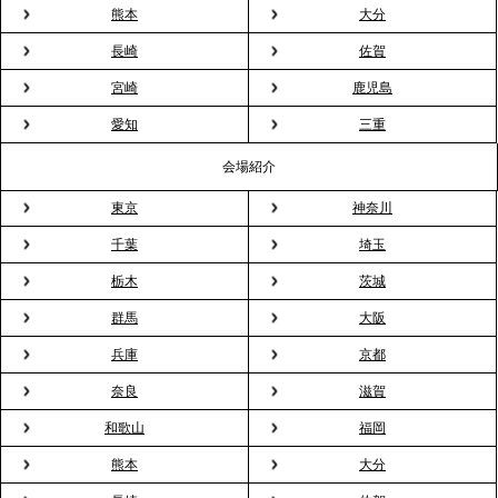
見」が紹介されました
熊本
大分
長崎
佐賀
2026.3.16
宮崎
鹿児島
プレスリリースのご案内｜2026年、春の親睦は「花
粉レス」な室内花見。福利厚生としても注目され
愛知
三重
る、快適で新しいお花見体験
会場紹介
東京
神奈川
2026.3.5
プレスリリースのご案内｜「室内お花見」の法人利
千葉
埼玉
用が前年比4倍に急増。オフィスに桜が届く福利厚生
栃木
茨城
の新定番
群馬
大阪
兵庫
京都
2026.2.13
プレスリリースのご案内｜オフィスが「１日限定の
奈良
滋賀
バー」に！福利厚生・社内交流を格上げする《出張
和歌山
福岡
バーテンダー》サービスを開始
熊本
大分