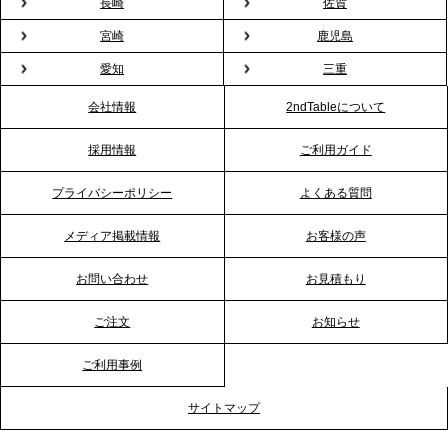
2026.1.26
長崎
佐賀
プレスリリースのご案内｜もう「義理チョコ」で悩
宮崎
鹿児島
まない。職場のバレンタインをケータリングで“福利
愛知
三重
厚生”化。採用にも効く新スタイルを提案
会社情報
2ndTableについて
2026.1.23
採用情報
ご利用ガイド
RKB毎日放送「RKB NEWS」で、2ndTable「恵方
巻きケータリング」が紹介されました
プライバシーポリシー
よくある質問
メディア掲載情報
お客様の声
2026.1.20
プレスリリースのご案内｜節分がオフィスを変え
お問い合わせ
お見積もり
る？「恵方巻きケータリング」で、社内コミュニケ
ーションを活性化
ご注文
お知らせ
ご利用事例
2025.12.12
プレスリリースのご案内｜クリスマス支援の現場を
サイトマップ
支える。ケータリングのセカンド テーブルが「HIGH
FIVE CHRISTMAS 2025」の梱包ボランティアへ食