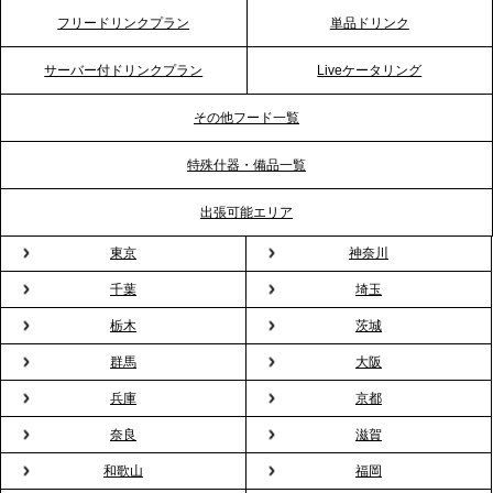
2026.4.20
フリードリンクプラン
単品ドリンク
プレスリリースのご案内｜ケータリングのセカンド
テーブル、横浜事務所を新設。神奈川エリアのサー
サーバー付ドリンクプラン
Liveケータリング
ビス提供体制を強化し、質の高い「場づくり」をサ
ポート
その他フード一覧
特殊什器・備品一覧
2026.3.31
TBS「Nスタ」で、2ndTable「1DISH」の花見オー
出張可能エリア
ドブルが紹介されました
東京
神奈川
千葉
埼玉
2026.3.23
プレスリリースのご案内｜入社式の“そのまま懇親
栃木
茨城
会”が企業で広がる。 新入社員の交流を支える『オフ
群馬
大阪
ィスケータリング』という新しい活用法
兵庫
京都
奈良
滋賀
2026.3.20
NHK「ニュースウオッチ9」で、2ndTable「室内花
和歌山
福岡