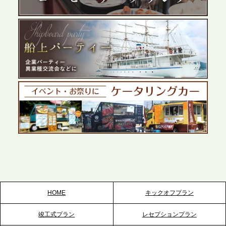
展開が進む前橋エリアの企業ニーズに応え、高品質
なサービスで各種イベント・懇親会をサポート
2026.5.27
プレスリリースのご案内｜ケータリングのセカンド
テーブル、千葉本社を新設。幕張・舞浜の大型イベ
ントから主要都市の社内懇親会まで、現地拠点を活
かしたスムーズな対応を展開
2026.5.22
プレスリリースのご案内｜ケータリングのセカンド
テーブル、栃木宇都宮支社を新設。北関東・栃木エ
リアのパーティー需要に応え、地域密着型のサービ
スを拡充へ
HOME
キックオフプラン
2026.5.20
竣工式プラン
レセプションプラン
プレスリリースのご案内｜ケータリングのセカンド