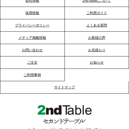
会社情報
2ndTableについて
2026.1.23
採用情報
ご利用ガイド
RKB毎日放送「RKB NEWS」で、2ndTable「恵方
巻きケータリング」が紹介されました
プライバシーポリシー
よくある質問
メディア掲載情報
お客様の声
2026.1.20
プレスリリースのご案内｜節分がオフィスを変え
お問い合わせ
お見積もり
る？「恵方巻きケータリング」で、社内コミュニケ
ーションを活性化
ご注文
お知らせ
ご利用事例
2025.12.12
プレスリリースのご案内｜クリスマス支援の現場を
サイトマップ
支える。ケータリングのセカンド テーブルが「HIGH
FIVE CHRISTMAS 2025」の梱包ボランティアへ食
事提供を実施へ
2025.12.9
TBS「Nスタ」で、2ndTable「1DISH」が紹介され