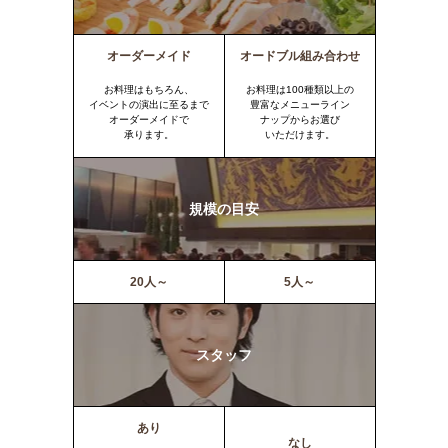
オーダーメイド
オードブル組み合わせ
お料理はもちろん、
お料理は100種類以上の
イベントの演出に至るまで
豊富なメニューライン
オーダーメイドで
ナップからお選び
承ります。
いただけます。
規模の目安
20人～
5人～
スタッフ
あり
なし