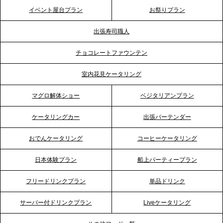
テーブル、神戸本社を新たに設立。地域密着のサー
イベント屋台プラン
お祭りプラン
ビス向上と共に、西宮の調理拠点との連携を強化
出張寿司職人
2026.5.12
チョコレートファウンテン
プレスリリースのご案内｜ケータリングのセカンド
テーブル、埼玉大宮支社を新設。埼玉エリアのパー
室内花見ケータリング
ティー需要に応え、地域密着型のサービスを強化
マグロ解体ショー
ベジタリアンプラン
2026.4.21
ケータリングカー
出張バーテンダー
プレスリリースのご案内｜「温かな食」が会話のス
イッチに。新入社員研修で《食体験としてのケータ
おでんケータリング
コーヒーケータリング
リング》が注目される理由
日本体験プラン
船上パーティープラン
2026.4.20
フリードリンクプラン
単品ドリンク
プレスリリースのご案内｜ケータリングのセカンド
テーブル、横浜事務所を新設。神奈川エリアのサー
サーバー付ドリンクプラン
Liveケータリング
ビス提供体制を強化し、質の高い「場づくり」をサ