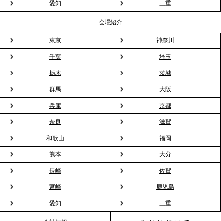
粉レス」な室内花見。福利厚生としても注目され
愛知
三重
る、快適で新しいお花見体験
会場紹介
東京
神奈川
2026.3.5
プレスリリースのご案内｜「室内お花見」の法人利
千葉
埼玉
用が前年比4倍に急増。オフィスに桜が届く福利厚生
栃木
茨城
の新定番
群馬
大阪
兵庫
京都
2026.2.13
プレスリリースのご案内｜オフィスが「１日限定の
奈良
滋賀
バー」に！福利厚生・社内交流を格上げする《出張
和歌山
福岡
バーテンダー》サービスを開始
熊本
大分
2026.1.26
長崎
佐賀
プレスリリースのご案内｜もう「義理チョコ」で悩
宮崎
鹿児島
まない。職場のバレンタインをケータリングで“福利
愛知
三重
厚生”化。採用にも効く新スタイルを提案