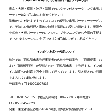
パーティー・ケータリング2ndTable（セカンドテーブル）
ました
東京・大阪・横浜・神戸・福岡でのスタッフ付きケータリング出張パ
ーティーは2ndTableにお任せください！
2025.11.21
準備から片付けまですべてコミコミの便利な出張パーティーサービス
プレスリリースのご案内｜忘年会は“移動時間ゼロ
で、美味しい御料理と素敵な時間を気軽にお楽しみ頂けます。懇親会
分”の時代へ。法人注文が前年比5倍に伸びた「宅配
や式典・各種パーティーのことなら、プランニングから会場の手配ま
で あらゆるシーンにご対応できる2ndTableにぜひご相談ください！
オードブル」が提案する、新しい乾杯文化
インボイス制度への対応について
2025.11.5
プレスリリースのご案内｜職場で完結する“忘年会・
弊社では「適格請求書発行事業者の名称や登録番号」「適用税率」お
納会ケータリング”が人気。幹事負担を軽減し、社内
よび「消費税額等」が記載された「適格請求書」を発行する、インボ
コミュニケーションを促進
イス制度への対応を万全を期して行っております。引き続きのご利用
をよろしくお願い致します。
登録番号：T3140003007835
Tel 050-3155-1635 (電話受付時間 8:00～22:00 / 年中無休)
FAX 050-3457-8233
関東：東京都港区赤坂7-10-6 / 神奈川県横浜市西区岡野1-10-1