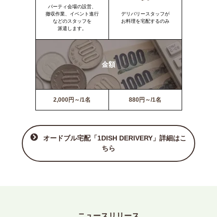
パーティ会場の設営、
撤収作業、イベント進行
デリバリースタッフが
などのスタッフを
お料理を宅配するのみ
派遣します。
金額
2,000円～/1名
880円～/1名
オードブル宅配「1DISH DERIVERY」詳細はこ
ちら
ニュースリリース