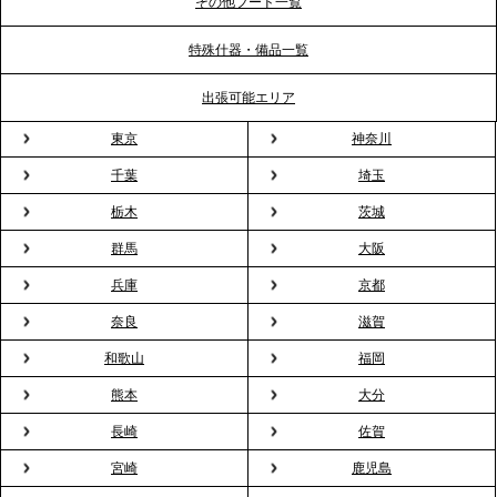
ポート
その他フード一覧
特殊什器・備品一覧
2026.3.31
TBS「Nスタ」で、2ndTable「1DISH」の花見オー
出張可能エリア
ドブルが紹介されました
東京
神奈川
千葉
埼玉
2026.3.23
プレスリリースのご案内｜入社式の“そのまま懇親
栃木
茨城
会”が企業で広がる。 新入社員の交流を支える『オフ
群馬
大阪
ィスケータリング』という新しい活用法
兵庫
京都
奈良
滋賀
2026.3.20
NHK「ニュースウオッチ9」で、2ndTable「室内花
和歌山
福岡
見」が紹介されました
熊本
大分
長崎
佐賀
2026.3.16
宮崎
鹿児島
プレスリリースのご案内｜2026年、春の親睦は「花