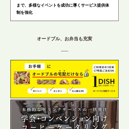
まで、多様なイベントを成功に導くサービス提供体
制を強化
2026.6.12
プレスリリースのご案内｜ケータリングのセカンド
オードブル、お弁当も充実
テーブル、東京都中央区に支社を新設。都内３拠点
目の展開で、拡大する出張パーティー・ケータリン
グ需要へシームレスに対応
2026.6.4
プレスリリースのご案内｜夏の社内親睦が、配属後
の離職防止に。オフィスや会議室で縁日気分を味わ
う「お祭りケータリング」の提供を開始
2026.5.29
プレスリリースのご案内｜ケータリングのセカンド
テーブル、群馬前橋支社を設立。再開発やオフィス