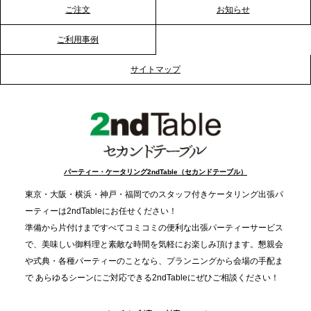
ーションを活性化
ご注文
お知らせ
ご利用事例
2025.12.12
プレスリリースのご案内｜クリスマス支援の現場を
サイトマップ
支える。ケータリングのセカンド テーブルが「HIGH
FIVE CHRISTMAS 2025」の梱包ボランティアへ食
事提供を実施へ
2025.12.9
TBS「Nスタ」で、2ndTable「1DISH」が紹介され
パーティー・ケータリング2ndTable（セカンドテーブル）
ました
東京・大阪・横浜・神戸・福岡でのスタッフ付きケータリング出張パ
ーティーは2ndTableにお任せください！
2025.11.21
準備から片付けまですべてコミコミの便利な出張パーティーサービス
プレスリリースのご案内｜忘年会は“移動時間ゼロ
で、美味しい御料理と素敵な時間を気軽にお楽しみ頂けます。懇親会
分”の時代へ。法人注文が前年比5倍に伸びた「宅配
や式典・各種パーティーのことなら、プランニングから会場の手配ま
で あらゆるシーンにご対応できる2ndTableにぜひご相談ください！
オードブル」が提案する、新しい乾杯文化