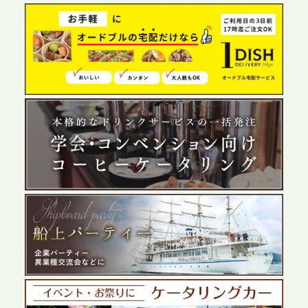
2026.6.4
プレスリリースのご案内｜夏の社内親睦が、配属後
の離職防止に。オフィスや会議室で縁日気分を味わ
う「お祭りケータリング」の提供を開始
2026.5.29
プレスリリースのご案内｜ケータリングのセカンド
テーブル、群馬前橋支社を設立。再開発やオフィス
展開が進む前橋エリアの企業ニーズに応え、高品質
なサービスで各種イベント・懇親会をサポート
2026.5.27
プレスリリースのご案内｜ケータリングのセカンド
テーブル、千葉本社を新設。幕張・舞浜の大型イベ
ントから主要都市の社内懇親会まで、現地拠点を活
かしたスムーズな対応を展開