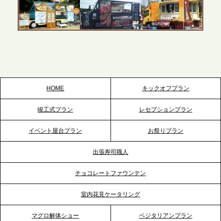
2026.5.22
プレスリリースのご案内｜ケータリングのセカンド
テーブル、栃木宇都宮支社を新設。北関東・栃木エ
リアのパーティー需要に応え、地域密着型のサービ
スを拡充へ
HOME
キックオフプラン
2026.5.20
竣工式プラン
レセプションプラン
プレスリリースのご案内｜ケータリングのセカンド
テーブル、神戸本社を新たに設立。地域密着のサー
イベント屋台プラン
お祭りプラン
ビス向上と共に、西宮の調理拠点との連携を強化
出張寿司職人
2026.5.12
チョコレートファウンテン
プレスリリースのご案内｜ケータリングのセカンド
テーブル、埼玉大宮支社を新設。埼玉エリアのパー
室内花見ケータリング
ティー需要に応え、地域密着型のサービスを強化
マグロ解体ショー
ベジタリアンプラン