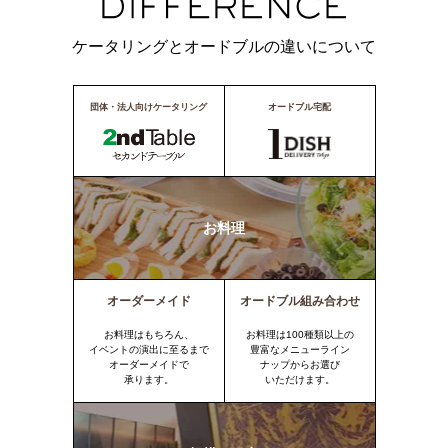
ケータリングとオードブルの違いについて
団体・法人向けケータリング
オードブル宅配
お料理
オーダーメイド
オードブル組み合わせ
お料理はもちろん、
お料理は100種類以上の
イベントの演出に至るまで
豊富なメニューライン
オーダーメイドで
ナップからお選び
承ります。
いただけます。