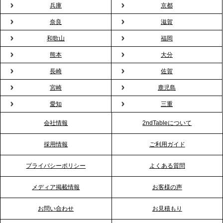
兵庫
京都
2026.2.13
プレスリリースのご案内｜オフィスが「１日限定の
奈良
滋賀
バー」に！福利厚生・社内交流を格上げする《出張
和歌山
福岡
バーテンダー》サービスを開始
熊本
大分
2026.1.26
長崎
佐賀
プレスリリースのご案内｜もう「義理チョコ」で悩
宮崎
鹿児島
まない。職場のバレンタインをケータリングで“福利
愛知
三重
厚生”化。採用にも効く新スタイルを提案
会社情報
2ndTableについて
2026.1.23
採用情報
ご利用ガイド
RKB毎日放送「RKB NEWS」で、2ndTable「恵方
巻きケータリング」が紹介されました
プライバシーポリシー
よくある質問
メディア掲載情報
お客様の声
2026.1.20
プレスリリースのご案内｜節分がオフィスを変え
お問い合わせ
お見積もり
る？「恵方巻きケータリング」で、社内コミュニケ