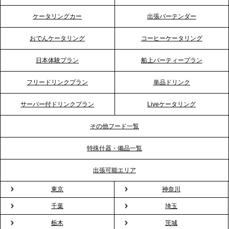
2026.4.21
ケータリングカー
出張バーテンダー
プレスリリースのご案内｜「温かな食」が会話のス
イッチに。新入社員研修で《食体験としてのケータ
おでんケータリング
コーヒーケータリング
リング》が注目される理由
日本体験プラン
船上パーティープラン
2026.4.20
フリードリンクプラン
単品ドリンク
プレスリリースのご案内｜ケータリングのセカンド
テーブル、横浜事務所を新設。神奈川エリアのサー
サーバー付ドリンクプラン
Liveケータリング
ビス提供体制を強化し、質の高い「場づくり」をサ
ポート
その他フード一覧
特殊什器・備品一覧
2026.3.31
TBS「Nスタ」で、2ndTable「1DISH」の花見オー
出張可能エリア
ドブルが紹介されました
東京
神奈川
千葉
埼玉
2026.3.23
プレスリリースのご案内｜入社式の“そのまま懇親
栃木
茨城