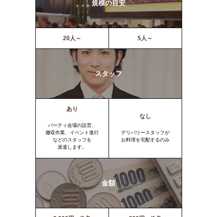
規模の目安
20人～
5人～
スタッフ
あり
なし
パーティ会場の設営、
撤収作業、イベント進行
デリバリースタッフが
などのスタッフを
お料理を宅配するのみ
派遣します。
金額