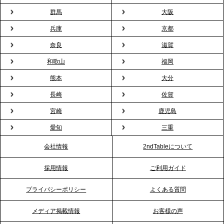
の新定番
群馬
大阪
兵庫
京都
2026.2.13
プレスリリースのご案内｜オフィスが「１日限定の
奈良
滋賀
バー」に！福利厚生・社内交流を格上げする《出張
和歌山
福岡
バーテンダー》サービスを開始
熊本
大分
2026.1.26
長崎
佐賀
プレスリリースのご案内｜もう「義理チョコ」で悩
宮崎
鹿児島
まない。職場のバレンタインをケータリングで“福利
愛知
三重
厚生”化。採用にも効く新スタイルを提案
会社情報
2ndTableについて
2026.1.23
採用情報
ご利用ガイド
RKB毎日放送「RKB NEWS」で、2ndTable「恵方
巻きケータリング」が紹介されました
プライバシーポリシー
よくある質問
メディア掲載情報
お客様の声
2026.1.20