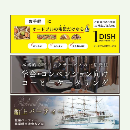
目の展開で、拡大する出張パーティー・ケータリン
グ需要へシームレスに対応
2026.6.4
プレスリリースのご案内｜夏の社内親睦が、配属後
の離職防止に。オフィスや会議室で縁日気分を味わ
う「お祭りケータリング」の提供を開始
2026.5.29
プレスリリースのご案内｜ケータリングのセカンド
テーブル、群馬前橋支社を設立。再開発やオフィス
展開が進む前橋エリアの企業ニーズに応え、高品質
なサービスで各種イベント・懇親会をサポート
2026.5.27
プレスリリースのご案内｜ケータリングのセカンド
テーブル、千葉本社を新設。幕張・舞浜の大型イベ