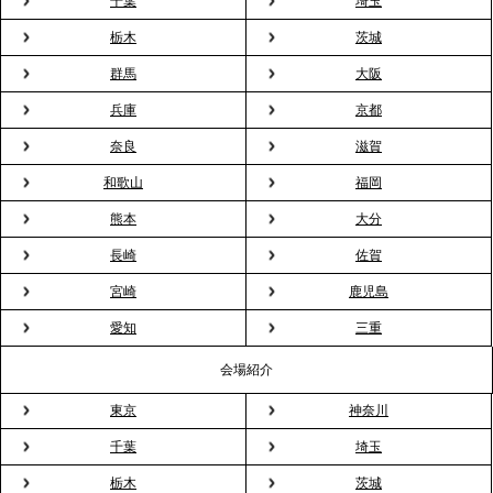
千葉
埼玉
2026.3.23
プレスリリースのご案内｜入社式の“そのまま懇親
栃木
茨城
会”が企業で広がる。 新入社員の交流を支える『オフ
群馬
大阪
ィスケータリング』という新しい活用法
兵庫
京都
奈良
滋賀
2026.3.20
NHK「ニュースウオッチ9」で、2ndTable「室内花
和歌山
福岡
見」が紹介されました
熊本
大分
長崎
佐賀
2026.3.16
宮崎
鹿児島
プレスリリースのご案内｜2026年、春の親睦は「花
粉レス」な室内花見。福利厚生としても注目され
愛知
三重
る、快適で新しいお花見体験
会場紹介
東京
神奈川
2026.3.5
プレスリリースのご案内｜「室内お花見」の法人利
千葉
埼玉
用が前年比4倍に急増。オフィスに桜が届く福利厚生
栃木
茨城