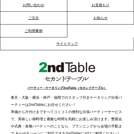
プレスリリースのご案内｜節分がオフィスを変え
お問い合わせ
お見積もり
る？「恵方巻きケータリング」で、社内コミュニケ
ーションを活性化
ご注文
お知らせ
ご利用事例
2025.12.12
プレスリリースのご案内｜クリスマス支援の現場を
サイトマップ
支える。ケータリングのセカンド テーブルが「HIGH
FIVE CHRISTMAS 2025」の梱包ボランティアへ食
事提供を実施へ
2025.12.9
TBS「Nスタ」で、2ndTable「1DISH」が紹介され
パーティー・ケータリング2ndTable（セカンドテーブル）
ました
東京・大阪・横浜・神戸・福岡でのスタッフ付きケータリング出張パ
ーティーは2ndTableにお任せください！
2025.11.21
準備から片付けまですべてコミコミの便利な出張パーティーサービス
プレスリリースのご案内｜忘年会は“移動時間ゼロ
で、美味しい御料理と素敵な時間を気軽にお楽しみ頂けます。懇親会
分”の時代へ。法人注文が前年比5倍に伸びた「宅配
や式典・各種パーティーのことなら、プランニングから会場の手配ま
で あらゆるシーンにご対応できる2ndTableにぜひご相談ください！
オードブル」が提案する、新しい乾杯文化