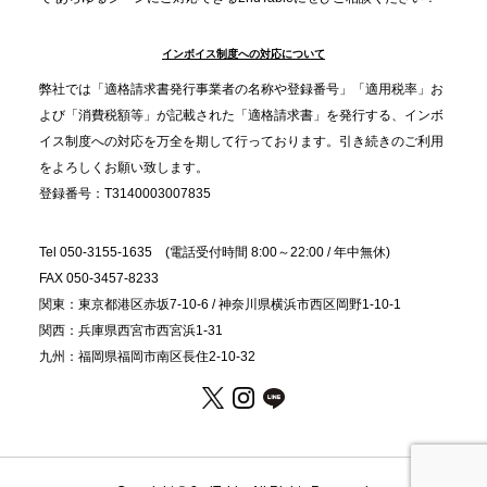
インボイス制度への対応について
2025.11.5
プレスリリースのご案内｜職場で完結する“忘年会・
弊社では「適格請求書発行事業者の名称や登録番号」「適用税率」お
納会ケータリング”が人気。幹事負担を軽減し、社内
よび「消費税額等」が記載された「適格請求書」を発行する、インボ
コミュニケーションを促進
イス制度への対応を万全を期して行っております。引き続きのご利用
をよろしくお願い致します。
登録番号：T3140003007835
Tel 050-3155-1635 (電話受付時間 8:00～22:00 / 年中無休)
FAX 050-3457-8233
関東：東京都港区赤坂7-10-6 / 神奈川県横浜市西区岡野1-10-1
関西：兵庫県西宮市西宮浜1-31
九州：福岡県福岡市南区長住2-10-32