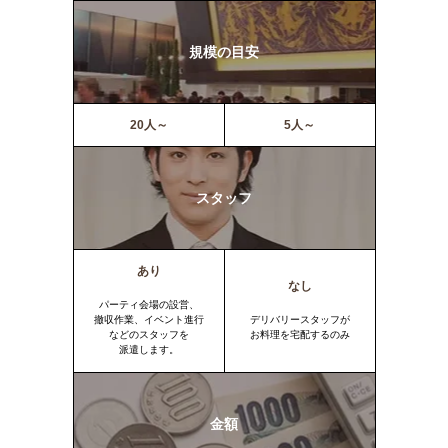
規模の目安
20人～
5人～
スタッフ
あり
なし
パーティ会場の設営、
撤収作業、イベント進行
デリバリースタッフが
などのスタッフを
お料理を宅配するのみ
派遣します。
金額