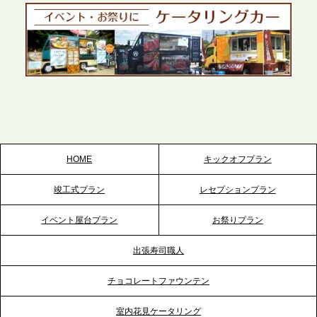
ントから主要都市の社内懇親会まで、現地拠点を活
かしたスムーズな対応を展開
2026.5.22
プレスリリースのご案内｜ケータリングのセカンド
テーブル、栃木宇都宮支社を新設。北関東・栃木エ
リアのパーティー需要に応え、地域密着型のサービ
スを拡充へ
HOME
キックオフプラン
2026.5.20
竣工式プラン
レセプションプラン
プレスリリースのご案内｜ケータリングのセカンド
テーブル、神戸本社を新たに設立。地域密着のサー
イベント屋台プラン
お祭りプラン
ビス向上と共に、西宮の調理拠点との連携を強化
出張寿司職人
2026.5.12
チョコレートファウンテン
プレスリリースのご案内｜ケータリングのセカンド
テーブル、埼玉大宮支社を新設。埼玉エリアのパー
室内花見ケータリング