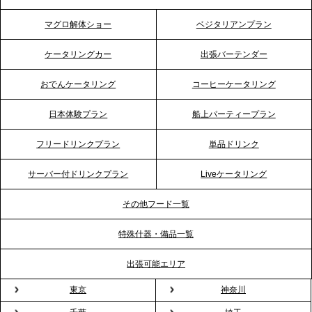
ティー需要に応え、地域密着型のサービスを強化
マグロ解体ショー
ベジタリアンプラン
2026.4.21
ケータリングカー
出張バーテンダー
プレスリリースのご案内｜「温かな食」が会話のス
イッチに。新入社員研修で《食体験としてのケータ
おでんケータリング
コーヒーケータリング
リング》が注目される理由
日本体験プラン
船上パーティープラン
2026.4.20
フリードリンクプラン
単品ドリンク
プレスリリースのご案内｜ケータリングのセカンド
テーブル、横浜事務所を新設。神奈川エリアのサー
サーバー付ドリンクプラン
Liveケータリング
ビス提供体制を強化し、質の高い「場づくり」をサ
ポート
その他フード一覧
特殊什器・備品一覧
2026.3.31
TBS「Nスタ」で、2ndTable「1DISH」の花見オー
出張可能エリア
ドブルが紹介されました
東京
神奈川