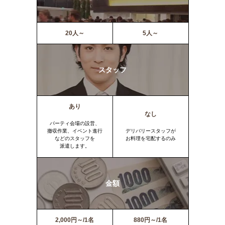
20人～
5人～
スタッフ
あり
なし
パーティ会場の設営、
撤収作業、イベント進行
デリバリースタッフが
などのスタッフを
お料理を宅配するのみ
派遣します。
金額
2,000円～/1名
880円～/1名