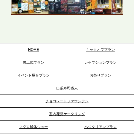
2026.5.22
プレスリリースのご案内｜ケータリングのセカンド
テーブル、栃木宇都宮支社を新設。北関東・栃木エ
リアのパーティー需要に応え、地域密着型のサービ
スを拡充へ
HOME
キックオフプラン
2026.5.20
竣工式プラン
レセプションプラン
プレスリリースのご案内｜ケータリングのセカンド
テーブル、神戸本社を新たに設立。地域密着のサー
イベント屋台プラン
お祭りプラン
ビス向上と共に、西宮の調理拠点との連携を強化
出張寿司職人
2026.5.12
チョコレートファウンテン
プレスリリースのご案内｜ケータリングのセカンド
テーブル、埼玉大宮支社を新設。埼玉エリアのパー
室内花見ケータリング
ティー需要に応え、地域密着型のサービスを強化
マグロ解体ショー
ベジタリアンプラン