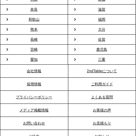
プレスリリースのご案内｜オフィスが「１日限定の
奈良
滋賀
バー」に！福利厚生・社内交流を格上げする《出張
和歌山
福岡
バーテンダー》サービスを開始
熊本
大分
2026.1.26
長崎
佐賀
プレスリリースのご案内｜もう「義理チョコ」で悩
宮崎
鹿児島
まない。職場のバレンタインをケータリングで“福利
愛知
三重
厚生”化。採用にも効く新スタイルを提案
会社情報
2ndTableについて
2026.1.23
採用情報
ご利用ガイド
RKB毎日放送「RKB NEWS」で、2ndTable「恵方
巻きケータリング」が紹介されました
プライバシーポリシー
よくある質問
メディア掲載情報
お客様の声
2026.1.20
プレスリリースのご案内｜節分がオフィスを変え
お問い合わせ
お見積もり
る？「恵方巻きケータリング」で、社内コミュニケ
ーションを活性化