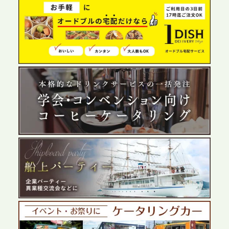
2026.6.4
プレスリリースのご案内｜夏の社内親睦が、配属後
の離職防止に。オフィスや会議室で縁日気分を味わ
う「お祭りケータリング」の提供を開始
2026.5.29
プレスリリースのご案内｜ケータリングのセカンド
テーブル、群馬前橋支社を設立。再開発やオフィス
展開が進む前橋エリアの企業ニーズに応え、高品質
なサービスで各種イベント・懇親会をサポート
2026.5.27
プレスリリースのご案内｜ケータリングのセカンド
テーブル、千葉本社を新設。幕張・舞浜の大型イベ
ントから主要都市の社内懇親会まで、現地拠点を活
かしたスムーズな対応を展開