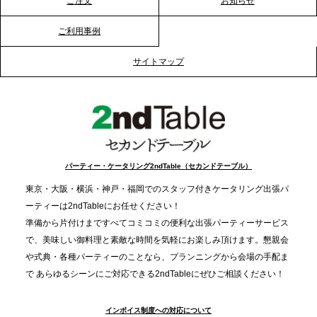
ご注文
お知らせ
ご利用事例
2025.12.12
プレスリリースのご案内｜クリスマス支援の現場を
サイトマップ
支える。ケータリングのセカンド テーブルが「HIGH
FIVE CHRISTMAS 2025」の梱包ボランティアへ食
事提供を実施へ
2025.12.9
TBS「Nスタ」で、2ndTable「1DISH」が紹介され
パーティー・ケータリング2ndTable（セカンドテーブル）
ました
東京・大阪・横浜・神戸・福岡でのスタッフ付きケータリング出張パ
ーティーは2ndTableにお任せください！
2025.11.21
準備から片付けまですべてコミコミの便利な出張パーティーサービス
プレスリリースのご案内｜忘年会は“移動時間ゼロ
で、美味しい御料理と素敵な時間を気軽にお楽しみ頂けます。懇親会
分”の時代へ。法人注文が前年比5倍に伸びた「宅配
や式典・各種パーティーのことなら、プランニングから会場の手配ま
で あらゆるシーンにご対応できる2ndTableにぜひご相談ください！
オードブル」が提案する、新しい乾杯文化
インボイス制度への対応について
2025.11.5