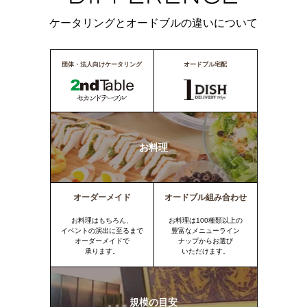
ケータリングとオードブルの違いについて
団体・法人向けケータリング
オードブル宅配
お料理
オーダーメイド
オードブル組み合わせ
お料理はもちろん、
お料理は100種類以上の
イベントの演出に至るまで
豊富なメニューライン
オーダーメイドで
ナップからお選び
承ります。
いただけます。
規模の目安