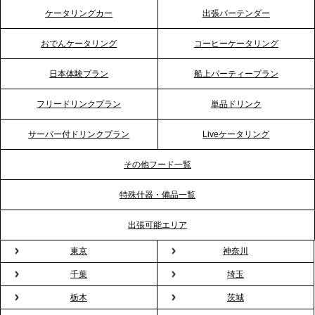
2026.4.21
ケータリングカー
出張バーテンダー
プレスリリースのご案内｜「温かな食」が会話のス
イッチに。新入社員研修で《食体験としてのケータ
おでんケータリング
コーヒーケータリング
リング》が注目される理由
日本体験プラン
船上パーティープラン
2026.4.20
フリードリンクプラン
単品ドリンク
プレスリリースのご案内｜ケータリングのセカンド
テーブル、横浜事務所を新設。神奈川エリアのサー
サーバー付ドリンクプラン
Liveケータリング
ビス提供体制を強化し、質の高い「場づくり」をサ
ポート
その他フード一覧
特殊什器・備品一覧
2026.3.31
TBS「Nスタ」で、2ndTable「1DISH」の花見オー
出張可能エリア
ドブルが紹介されました
東京
神奈川
千葉
埼玉
2026.3.23
プレスリリースのご案内｜入社式の“そのまま懇親
栃木
茨城
会”が企業で広がる。 新入社員の交流を支える『オフ