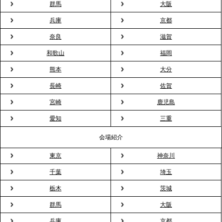
群馬
大阪
ィスケータリング』という新しい活用法
兵庫
京都
奈良
滋賀
2026.3.20
NHK「ニュースウオッチ9」で、2ndTable「室内花
和歌山
福岡
見」が紹介されました
熊本
大分
長崎
佐賀
2026.3.16
宮崎
鹿児島
プレスリリースのご案内｜2026年、春の親睦は「花
粉レス」な室内花見。福利厚生としても注目され
愛知
三重
る、快適で新しいお花見体験
会場紹介
東京
神奈川
2026.3.5
プレスリリースのご案内｜「室内お花見」の法人利
千葉
埼玉
用が前年比4倍に急増。オフィスに桜が届く福利厚生
栃木
茨城
の新定番
群馬
大阪
兵庫
京都
2026.2.13