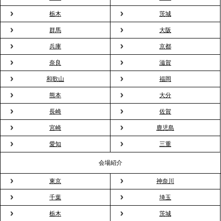
2026.3.23
プレスリリースのご案内｜入社式の“そのまま懇親
栃木
茨城
会”が企業で広がる。 新入社員の交流を支える『オフ
群馬
大阪
ィスケータリング』という新しい活用法
兵庫
京都
奈良
滋賀
2026.3.20
NHK「ニュースウオッチ9」で、2ndTable「室内花
和歌山
福岡
見」が紹介されました
熊本
大分
長崎
佐賀
2026.3.16
宮崎
鹿児島
プレスリリースのご案内｜2026年、春の親睦は「花
粉レス」な室内花見。福利厚生としても注目され
愛知
三重
る、快適で新しいお花見体験
会場紹介
東京
神奈川
2026.3.5
プレスリリースのご案内｜「室内お花見」の法人利
千葉
埼玉
用が前年比4倍に急増。オフィスに桜が届く福利厚生
栃木
茨城
の新定番