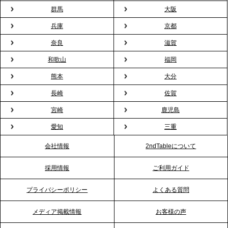
群馬
大阪
兵庫
京都
2026.2.13
プレスリリースのご案内｜オフィスが「１日限定の
奈良
滋賀
バー」に！福利厚生・社内交流を格上げする《出張
和歌山
福岡
バーテンダー》サービスを開始
熊本
大分
2026.1.26
長崎
佐賀
プレスリリースのご案内｜もう「義理チョコ」で悩
宮崎
鹿児島
まない。職場のバレンタインをケータリングで“福利
愛知
三重
厚生”化。採用にも効く新スタイルを提案
会社情報
2ndTableについて
2026.1.23
採用情報
ご利用ガイド
RKB毎日放送「RKB NEWS」で、2ndTable「恵方
巻きケータリング」が紹介されました
プライバシーポリシー
よくある質問
メディア掲載情報
お客様の声
2026.1.20
プレスリリースのご案内｜節分がオフィスを変え