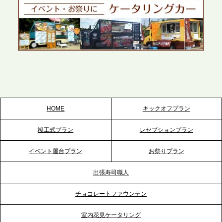
ントから主要都市の社内懇親会まで、現地拠点を活
かしたスムーズな対応を展開
2026.5.22
プレスリリースのご案内｜ケータリングのセカンド
テーブル、栃木宇都宮支社を新設。北関東・栃木エ
リアのパーティー需要に応え、地域密着型のサービ
スを拡充へ
HOME
キックオフプラン
2026.5.20
竣工式プラン
レセプションプラン
プレスリリースのご案内｜ケータリングのセカンド
テーブル、神戸本社を新たに設立。地域密着のサー
イベント屋台プラン
お祭りプラン
ビス向上と共に、西宮の調理拠点との連携を強化
出張寿司職人
2026.5.12
チョコレートファウンテン
プレスリリースのご案内｜ケータリングのセカンド
テーブル、埼玉大宮支社を新設。埼玉エリアのパー
室内花見ケータリング