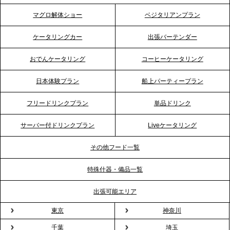
ティー需要に応え、地域密着型のサービスを強化
マグロ解体ショー
ベジタリアンプラン
2026.4.21
ケータリングカー
出張バーテンダー
プレスリリースのご案内｜「温かな食」が会話のス
イッチに。新入社員研修で《食体験としてのケータ
おでんケータリング
コーヒーケータリング
リング》が注目される理由
日本体験プラン
船上パーティープラン
2026.4.20
フリードリンクプラン
単品ドリンク
プレスリリースのご案内｜ケータリングのセカンド
テーブル、横浜事務所を新設。神奈川エリアのサー
サーバー付ドリンクプラン
Liveケータリング
ビス提供体制を強化し、質の高い「場づくり」をサ
ポート
その他フード一覧
特殊什器・備品一覧
2026.3.31
TBS「Nスタ」で、2ndTable「1DISH」の花見オー
出張可能エリア
ドブルが紹介されました
東京
神奈川
千葉
埼玉