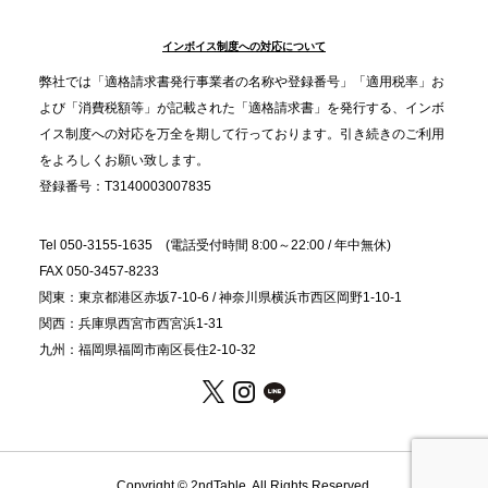
インボイス制度への対応について
2025.11.5
プレスリリースのご案内｜職場で完結する“忘年会・
弊社では「適格請求書発行事業者の名称や登録番号」「適用税率」お
納会ケータリング”が人気。幹事負担を軽減し、社内
よび「消費税額等」が記載された「適格請求書」を発行する、インボ
コミュニケーションを促進
イス制度への対応を万全を期して行っております。引き続きのご利用
をよろしくお願い致します。
登録番号：T3140003007835
Tel 050-3155-1635 (電話受付時間 8:00～22:00 / 年中無休)
FAX 050-3457-8233
関東：東京都港区赤坂7-10-6 / 神奈川県横浜市西区岡野1-10-1
関西：兵庫県西宮市西宮浜1-31
九州：福岡県福岡市南区長住2-10-32
Copyright © 2ndTable. All Rights Reserved.