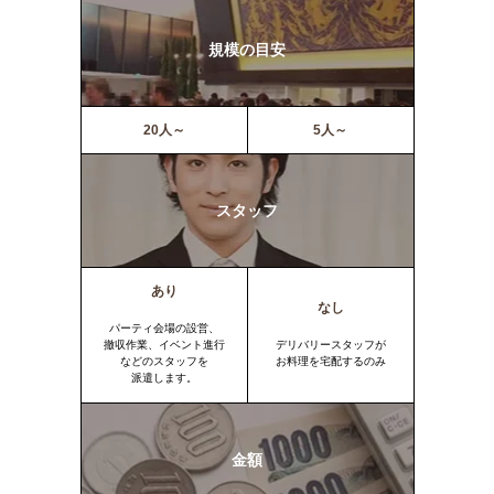
規模の目安
20人～
5人～
スタッフ
あり
なし
パーティ会場の設営、
撤収作業、イベント進行
デリバリースタッフが
などのスタッフを
お料理を宅配するのみ
派遣します。
金額