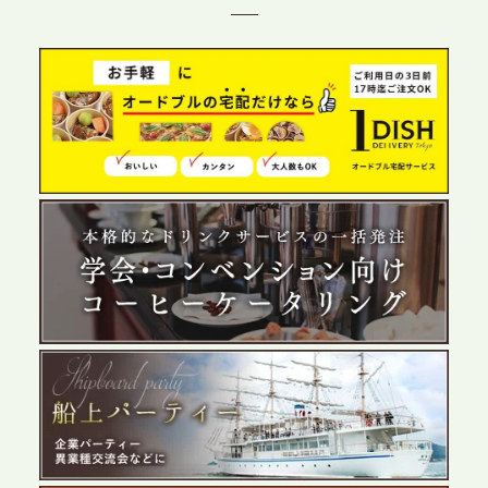
目の展開で、拡大する出張パーティー・ケータリン
グ需要へシームレスに対応
2026.6.4
プレスリリースのご案内｜夏の社内親睦が、配属後
の離職防止に。オフィスや会議室で縁日気分を味わ
う「お祭りケータリング」の提供を開始
2026.5.29
プレスリリースのご案内｜ケータリングのセカンド
テーブル、群馬前橋支社を設立。再開発やオフィス
展開が進む前橋エリアの企業ニーズに応え、高品質
なサービスで各種イベント・懇親会をサポート
2026.5.27
プレスリリースのご案内｜ケータリングのセカンド
テーブル、千葉本社を新設。幕張・舞浜の大型イベ