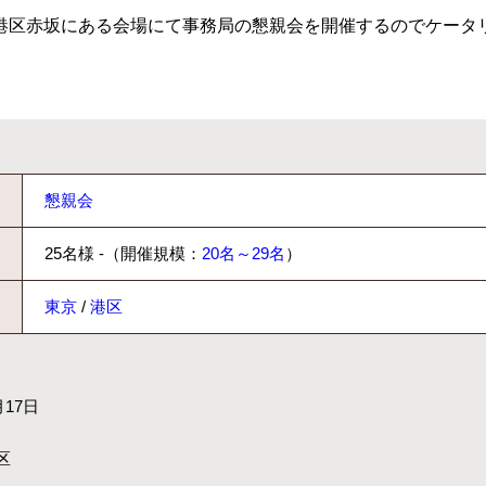
港区赤坂にある会場にて事務局の懇親会を開催するのでケータ
懇親会
25名様 -（開催規模：
20名～29名
）
東京
/
港区
月17日
区