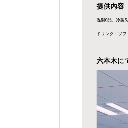
提供内容
温製0品、冷製5
ドリンク：ソフ
六本木に