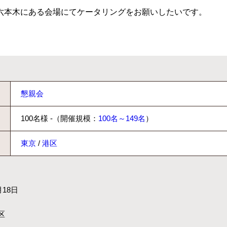
六本木にある会場にてケータリングをお願いしたいです。
懇親会
100名様 -（開催規模：
100名～149名
）
東京
/
港区
月18日
区