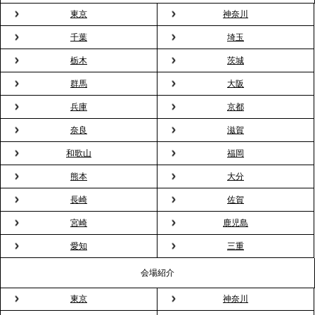
ドブルが紹介されました
東京
神奈川
千葉
埼玉
2026.3.23
プレスリリースのご案内｜入社式の“そのまま懇親
栃木
茨城
会”が企業で広がる。 新入社員の交流を支える『オフ
群馬
大阪
ィスケータリング』という新しい活用法
兵庫
京都
奈良
滋賀
2026.3.20
NHK「ニュースウオッチ9」で、2ndTable「室内花
和歌山
福岡
見」が紹介されました
熊本
大分
長崎
佐賀
2026.3.16
宮崎
鹿児島
プレスリリースのご案内｜2026年、春の親睦は「花
粉レス」な室内花見。福利厚生としても注目され
愛知
三重
る、快適で新しいお花見体験
会場紹介
東京
神奈川
2026.3.5