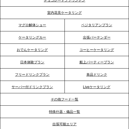
チョコレートファウンテン
プレスリリースのご案内｜ケータリングのセカンド
テーブル、埼玉大宮支社を新設。埼玉エリアのパー
室内花見ケータリング
ティー需要に応え、地域密着型のサービスを強化
マグロ解体ショー
ベジタリアンプラン
2026.4.21
ケータリングカー
出張バーテンダー
プレスリリースのご案内｜「温かな食」が会話のス
イッチに。新入社員研修で《食体験としてのケータ
おでんケータリング
コーヒーケータリング
リング》が注目される理由
日本体験プラン
船上パーティープラン
2026.4.20
フリードリンクプラン
単品ドリンク
プレスリリースのご案内｜ケータリングのセカンド
テーブル、横浜事務所を新設。神奈川エリアのサー
サーバー付ドリンクプラン
Liveケータリング
ビス提供体制を強化し、質の高い「場づくり」をサ
ポート
その他フード一覧
特殊什器・備品一覧
2026.3.31
TBS「Nスタ」で、2ndTable「1DISH」の花見オー
出張可能エリア