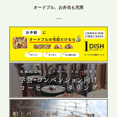
プレスリリースのご案内｜ケータリングのセカンド
オードブル、お弁当も充実
テーブル、東京都中央区に支社を新設。都内３拠点
目の展開で、拡大する出張パーティー・ケータリン
グ需要へシームレスに対応
2026.6.4
プレスリリースのご案内｜夏の社内親睦が、配属後
の離職防止に。オフィスや会議室で縁日気分を味わ
う「お祭りケータリング」の提供を開始
2026.5.29
プレスリリースのご案内｜ケータリングのセカンド
テーブル、群馬前橋支社を設立。再開発やオフィス
展開が進む前橋エリアの企業ニーズに応え、高品質
なサービスで各種イベント・懇親会をサポート
2026.5.27