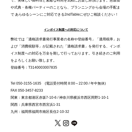
プレスリリースのご案内｜忘年会は“移動時間ゼロ
で、美味しい御料理と素敵な時間を気軽にお楽しみ頂けます。懇親会
分”の時代へ。法人注文が前年比5倍に伸びた「宅配
や式典・各種パーティーのことなら、プランニングから会場の手配ま
で あらゆるシーンにご対応できる2ndTableにぜひご相談ください！
オードブル」が提案する、新しい乾杯文化
インボイス制度への対応について
2025.11.5
プレスリリースのご案内｜職場で完結する“忘年会・
弊社では「適格請求書発行事業者の名称や登録番号」「適用税率」お
納会ケータリング”が人気。幹事負担を軽減し、社内
よび「消費税額等」が記載された「適格請求書」を発行する、インボ
コミュニケーションを促進
イス制度への対応を万全を期して行っております。引き続きのご利用
をよろしくお願い致します。
登録番号：T3140003007835
Tel 050-3155-1635 (電話受付時間 8:00～22:00 / 年中無休)
FAX 050-3457-8233
関東：東京都港区赤坂7-10-6 / 神奈川県横浜市西区岡野1-10-1
関西：兵庫県西宮市西宮浜1-31
九州：福岡県福岡市南区長住2-10-32