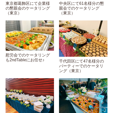
東京都葛飾区にて企業様
中央区にて61名様分の懇
の懇親会のケータリング
親会でのケータリング
（東京）
（東京）
慰労会でのケータリング
も2ndTableにお任せ♪
千代田区にて47名様分の
パーティーでのケータリ
ング（東京）