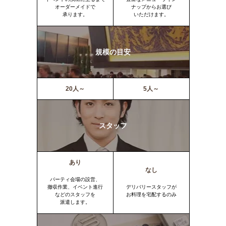
オーダーメイドで
ナップからお選び
承ります。
いただけます。
規模の目安
20人～
5人～
スタッフ
あり
なし
パーティ会場の設営、
撤収作業、イベント進行
デリバリースタッフが
などのスタッフを
お料理を宅配するのみ
派遣します。