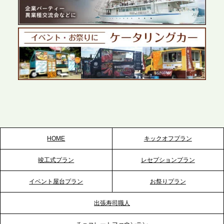
プレスリリースのご案内｜ケータリングのセカンド
テーブル、千葉本社を新設。幕張・舞浜の大型イベ
ントから主要都市の社内懇親会まで、現地拠点を活
かしたスムーズな対応を展開
2026.5.22
プレスリリースのご案内｜ケータリングのセカンド
テーブル、栃木宇都宮支社を新設。北関東・栃木エ
リアのパーティー需要に応え、地域密着型のサービ
スを拡充へ
HOME
キックオフプラン
2026.5.20
竣工式プラン
レセプションプラン
プレスリリースのご案内｜ケータリングのセカンド
テーブル、神戸本社を新たに設立。地域密着のサー
イベント屋台プラン
お祭りプラン
ビス向上と共に、西宮の調理拠点との連携を強化
出張寿司職人
2026.5.12