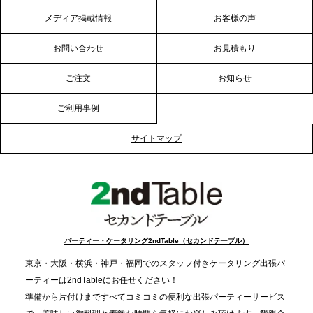
メディア掲載情報
お客様の声
2026.1.20
プレスリリースのご案内｜節分がオフィスを変え
お問い合わせ
お見積もり
る？「恵方巻きケータリング」で、社内コミュニケ
ーションを活性化
ご注文
お知らせ
ご利用事例
2025.12.12
プレスリリースのご案内｜クリスマス支援の現場を
サイトマップ
支える。ケータリングのセカンド テーブルが「HIGH
FIVE CHRISTMAS 2025」の梱包ボランティアへ食
事提供を実施へ
2025.12.9
TBS「Nスタ」で、2ndTable「1DISH」が紹介され
パーティー・ケータリング2ndTable（セカンドテーブル）
ました
東京・大阪・横浜・神戸・福岡でのスタッフ付きケータリング出張パ
ーティーは2ndTableにお任せください！
2025.11.21
準備から片付けまですべてコミコミの便利な出張パーティーサービス