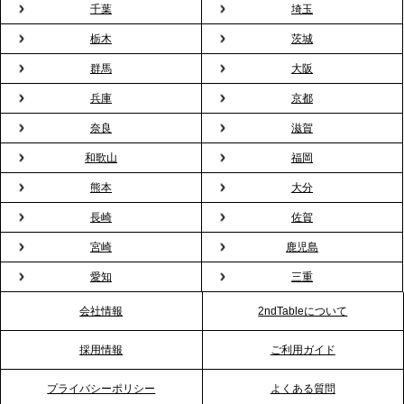
プレスリリースのご案内｜「室内お花見」の法人利
千葉
埼玉
用が前年比4倍に急増。オフィスに桜が届く福利厚生
栃木
茨城
の新定番
群馬
大阪
兵庫
京都
2026.2.13
プレスリリースのご案内｜オフィスが「１日限定の
奈良
滋賀
バー」に！福利厚生・社内交流を格上げする《出張
和歌山
福岡
バーテンダー》サービスを開始
熊本
大分
2026.1.26
長崎
佐賀
プレスリリースのご案内｜もう「義理チョコ」で悩
宮崎
鹿児島
まない。職場のバレンタインをケータリングで“福利
愛知
三重
厚生”化。採用にも効く新スタイルを提案
会社情報
2ndTableについて
2026.1.23
採用情報
ご利用ガイド
RKB毎日放送「RKB NEWS」で、2ndTable「恵方
巻きケータリング」が紹介されました
プライバシーポリシー
よくある質問