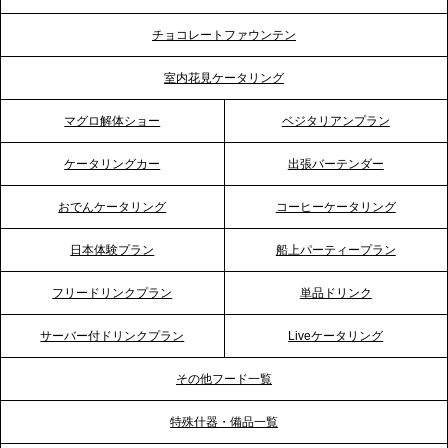
2026.5.12
チョコレートファウンテン
プレスリリースのご案内｜ケータリングのセカンド
テーブル、埼玉大宮支社を新設。埼玉エリアのパー
室内花見ケータリング
ティー需要に応え、地域密着型のサービスを強化
マグロ解体ショー
ベジタリアンプラン
2026.4.21
ケータリングカー
出張バーテンダー
プレスリリースのご案内｜「温かな食」が会話のス
イッチに。新入社員研修で《食体験としてのケータ
おでんケータリング
コーヒーケータリング
リング》が注目される理由
日本体験プラン
船上パーティープラン
2026.4.20
フリードリンクプラン
単品ドリンク
プレスリリースのご案内｜ケータリングのセカンド
テーブル、横浜事務所を新設。神奈川エリアのサー
サーバー付ドリンクプラン
Liveケータリング
ビス提供体制を強化し、質の高い「場づくり」をサ
ポート
その他フード一覧
特殊什器・備品一覧
2026.3.31