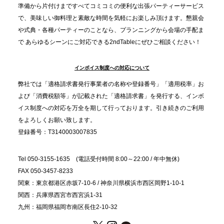
2025.11.21
準備から片付けまですべてコミコミの便利な出張パーティーサービス
プレスリリースのご案内｜忘年会は“移動時間ゼロ
で、美味しい御料理と素敵な時間を気軽にお楽しみ頂けます。懇親会
分”の時代へ。法人注文が前年比5倍に伸びた「宅配
や式典・各種パーティーのことなら、プランニングから会場の手配ま
で あらゆるシーンにご対応できる2ndTableにぜひご相談ください！
オードブル」が提案する、新しい乾杯文化
インボイス制度への対応について
2025.11.5
プレスリリースのご案内｜職場で完結する“忘年会・
弊社では「適格請求書発行事業者の名称や登録番号」「適用税率」お
納会ケータリング”が人気。幹事負担を軽減し、社内
よび「消費税額等」が記載された「適格請求書」を発行する、インボ
コミュニケーションを促進
イス制度への対応を万全を期して行っております。引き続きのご利用
をよろしくお願い致します。
登録番号：T3140003007835
Tel 050-3155-1635 (電話受付時間 8:00～22:00 / 年中無休)
FAX 050-3457-8233
関東：東京都港区赤坂7-10-6 / 神奈川県横浜市西区岡野1-10-1
関西：兵庫県西宮市西宮浜1-31
九州：福岡県福岡市南区長住2-10-32