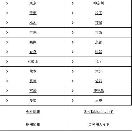
東京
神奈川
2026.3.5
プレスリリースのご案内｜「室内お花見」の法人利
千葉
埼玉
用が前年比4倍に急増。オフィスに桜が届く福利厚生
栃木
茨城
の新定番
群馬
大阪
兵庫
京都
2026.2.13
プレスリリースのご案内｜オフィスが「１日限定の
奈良
滋賀
バー」に！福利厚生・社内交流を格上げする《出張
和歌山
福岡
バーテンダー》サービスを開始
熊本
大分
2026.1.26
長崎
佐賀
プレスリリースのご案内｜もう「義理チョコ」で悩
宮崎
鹿児島
まない。職場のバレンタインをケータリングで“福利
愛知
三重
厚生”化。採用にも効く新スタイルを提案
会社情報
2ndTableについて
2026.1.23
採用情報
ご利用ガイド
RKB毎日放送「RKB NEWS」で、2ndTable「恵方