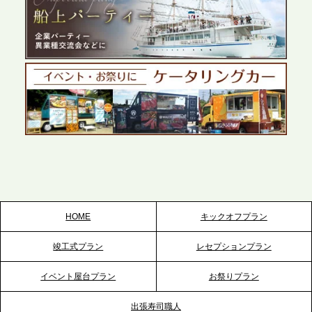
2026.5.27
プレスリリースのご案内｜ケータリングのセカンド
テーブル、千葉本社を新設。幕張・舞浜の大型イベ
ントから主要都市の社内懇親会まで、現地拠点を活
かしたスムーズな対応を展開
2026.5.22
プレスリリースのご案内｜ケータリングのセカンド
テーブル、栃木宇都宮支社を新設。北関東・栃木エ
リアのパーティー需要に応え、地域密着型のサービ
スを拡充へ
HOME
キックオフプラン
2026.5.20
竣工式プラン
レセプションプラン
プレスリリースのご案内｜ケータリングのセカンド
テーブル、神戸本社を新たに設立。地域密着のサー
イベント屋台プラン
お祭りプラン
ビス向上と共に、西宮の調理拠点との連携を強化
出張寿司職人