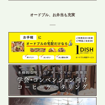
2026.6.12
プレスリリースのご案内｜ケータリングのセカンド
オードブル、お弁当も充実
テーブル、東京都中央区に支社を新設。都内３拠点
目の展開で、拡大する出張パーティー・ケータリン
グ需要へシームレスに対応
2026.6.4
プレスリリースのご案内｜夏の社内親睦が、配属後
の離職防止に。オフィスや会議室で縁日気分を味わ
う「お祭りケータリング」の提供を開始
2026.5.29
プレスリリースのご案内｜ケータリングのセカンド
テーブル、群馬前橋支社を設立。再開発やオフィス
展開が進む前橋エリアの企業ニーズに応え、高品質
なサービスで各種イベント・懇親会をサポート