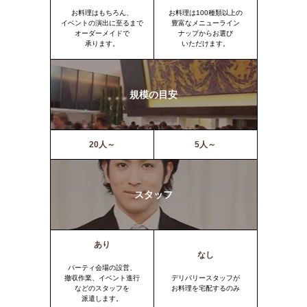
お料理はもちろん、
お料理は100種類以上の
イベントの演出に至るまで
豊富なメニューライン
オーダーメイドで
ナップからお選び
承ります。
いただけます。
規模の目安
20人～
5人～
スタッフ
あり
なし
パーティ会場の設営、
撤収作業、イベント進行
デリバリースタッフが
などのスタッフを
お料理を宅配するのみ
派遣します。