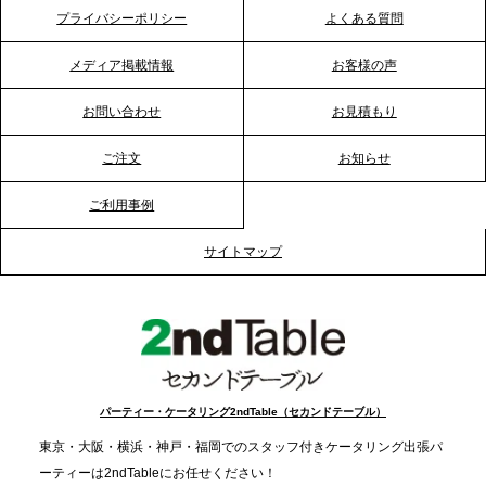
巻きケータリング」が紹介されました
プライバシーポリシー
よくある質問
メディア掲載情報
お客様の声
2026.1.20
プレスリリースのご案内｜節分がオフィスを変え
お問い合わせ
お見積もり
る？「恵方巻きケータリング」で、社内コミュニケ
ーションを活性化
ご注文
お知らせ
ご利用事例
2025.12.12
プレスリリースのご案内｜クリスマス支援の現場を
サイトマップ
支える。ケータリングのセカンド テーブルが「HIGH
FIVE CHRISTMAS 2025」の梱包ボランティアへ食
事提供を実施へ
2025.12.9
TBS「Nスタ」で、2ndTable「1DISH」が紹介され
パーティー・ケータリング2ndTable（セカンドテーブル）
ました
東京・大阪・横浜・神戸・福岡でのスタッフ付きケータリング出張パ
ーティーは2ndTableにお任せください！