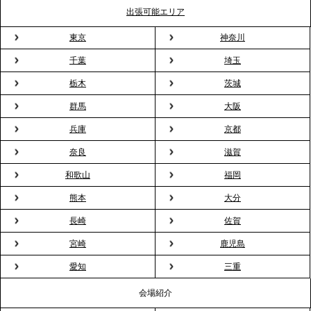
TBS「Nスタ」で、2ndTable「1DISH」の花見オー
出張可能エリア
ドブルが紹介されました
東京
神奈川
千葉
埼玉
2026.3.23
プレスリリースのご案内｜入社式の“そのまま懇親
栃木
茨城
会”が企業で広がる。 新入社員の交流を支える『オフ
群馬
大阪
ィスケータリング』という新しい活用法
兵庫
京都
奈良
滋賀
2026.3.20
NHK「ニュースウオッチ9」で、2ndTable「室内花
和歌山
福岡
見」が紹介されました
熊本
大分
長崎
佐賀
2026.3.16
宮崎
鹿児島
プレスリリースのご案内｜2026年、春の親睦は「花
粉レス」な室内花見。福利厚生としても注目され
愛知
三重
る、快適で新しいお花見体験
会場紹介