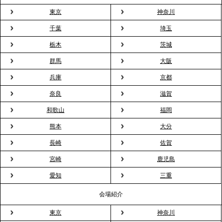
ドブルが紹介されました
東京
神奈川
千葉
埼玉
2026.3.23
プレスリリースのご案内｜入社式の“そのまま懇親
栃木
茨城
会”が企業で広がる。 新入社員の交流を支える『オフ
群馬
大阪
ィスケータリング』という新しい活用法
兵庫
京都
奈良
滋賀
2026.3.20
NHK「ニュースウオッチ9」で、2ndTable「室内花
和歌山
福岡
見」が紹介されました
熊本
大分
長崎
佐賀
2026.3.16
宮崎
鹿児島
プレスリリースのご案内｜2026年、春の親睦は「花
粉レス」な室内花見。福利厚生としても注目され
愛知
三重
る、快適で新しいお花見体験
会場紹介
東京
神奈川
2026.3.5