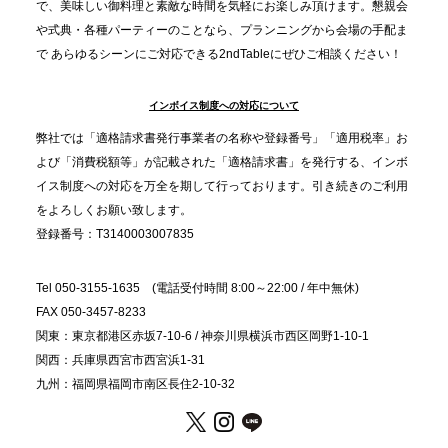
プレスリリースのご案内｜忘年会は“移動時間ゼロ
で、美味しい御料理と素敵な時間を気軽にお楽しみ頂けます。懇親会
分”の時代へ。法人注文が前年比5倍に伸びた「宅配
や式典・各種パーティーのことなら、プランニングから会場の手配ま
で あらゆるシーンにご対応できる2ndTableにぜひご相談ください！
オードブル」が提案する、新しい乾杯文化
インボイス制度への対応について
2025.11.5
プレスリリースのご案内｜職場で完結する“忘年会・
弊社では「適格請求書発行事業者の名称や登録番号」「適用税率」お
納会ケータリング”が人気。幹事負担を軽減し、社内
よび「消費税額等」が記載された「適格請求書」を発行する、インボ
コミュニケーションを促進
イス制度への対応を万全を期して行っております。引き続きのご利用
をよろしくお願い致します。
登録番号：T3140003007835
Tel 050-3155-1635 (電話受付時間 8:00～22:00 / 年中無休)
FAX 050-3457-8233
関東：東京都港区赤坂7-10-6 / 神奈川県横浜市西区岡野1-10-1
関西：兵庫県西宮市西宮浜1-31
九州：福岡県福岡市南区長住2-10-32