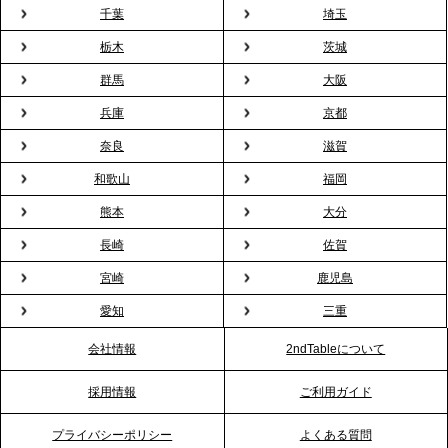
プレスリリースのご案内｜「室内お花見」の法人利
千葉
埼玉
用が前年比4倍に急増。オフィスに桜が届く福利厚生
栃木
茨城
の新定番
群馬
大阪
兵庫
京都
2026.2.13
プレスリリースのご案内｜オフィスが「１日限定の
奈良
滋賀
バー」に！福利厚生・社内交流を格上げする《出張
和歌山
福岡
バーテンダー》サービスを開始
熊本
大分
2026.1.26
長崎
佐賀
プレスリリースのご案内｜もう「義理チョコ」で悩
宮崎
鹿児島
まない。職場のバレンタインをケータリングで“福利
愛知
三重
厚生”化。採用にも効く新スタイルを提案
会社情報
2ndTableについて
2026.1.23
採用情報
ご利用ガイド
RKB毎日放送「RKB NEWS」で、2ndTable「恵方
巻きケータリング」が紹介されました
プライバシーポリシー
よくある質問