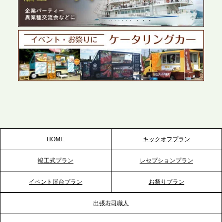
プレスリリースのご案内｜ケータリングのセカンド
テーブル、千葉本社を新設。幕張・舞浜の大型イベ
ントから主要都市の社内懇親会まで、現地拠点を活
かしたスムーズな対応を展開
2026.5.22
プレスリリースのご案内｜ケータリングのセカンド
テーブル、栃木宇都宮支社を新設。北関東・栃木エ
リアのパーティー需要に応え、地域密着型のサービ
スを拡充へ
HOME
キックオフプラン
2026.5.20
竣工式プラン
レセプションプラン
プレスリリースのご案内｜ケータリングのセカンド
テーブル、神戸本社を新たに設立。地域密着のサー
イベント屋台プラン
お祭りプラン
ビス向上と共に、西宮の調理拠点との連携を強化
出張寿司職人
2026.5.12