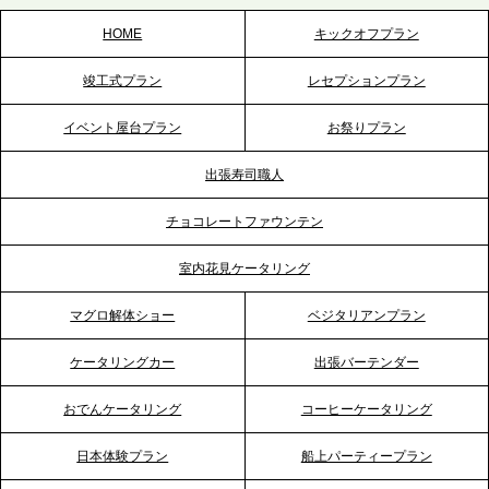
HOME
キックオフプラン
2026.5.20
竣工式プラン
レセプションプラン
プレスリリースのご案内｜ケータリングのセカンド
テーブル、神戸本社を新たに設立。地域密着のサー
イベント屋台プラン
お祭りプラン
ビス向上と共に、西宮の調理拠点との連携を強化
出張寿司職人
2026.5.12
チョコレートファウンテン
プレスリリースのご案内｜ケータリングのセカンド
テーブル、埼玉大宮支社を新設。埼玉エリアのパー
室内花見ケータリング
ティー需要に応え、地域密着型のサービスを強化
マグロ解体ショー
ベジタリアンプラン
2026.4.21
ケータリングカー
出張バーテンダー
プレスリリースのご案内｜「温かな食」が会話のス
イッチに。新入社員研修で《食体験としてのケータ
おでんケータリング
コーヒーケータリング
リング》が注目される理由
日本体験プラン
船上パーティープラン
2026.4.20