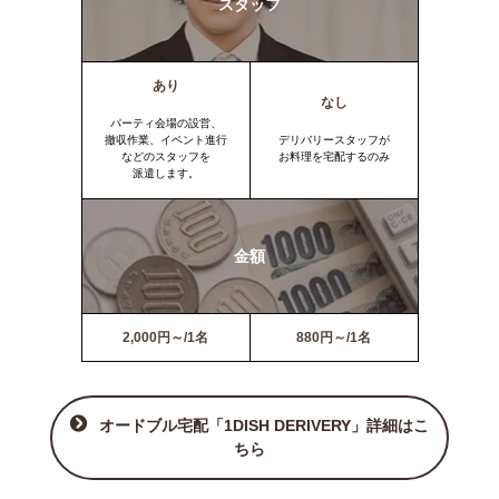
スタッフ
あり
なし
パーティ会場の設営、
撤収作業、イベント進行
デリバリースタッフが
などのスタッフを
お料理を宅配するのみ
派遣します。
金額
2,000円～/1名
880円～/1名
オードブル宅配「1DISH DERIVERY」詳細はこ
ちら