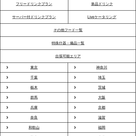
フリードリンクプラン
単品ドリンク
プレスリリースのご案内｜ケータリングのセカンド
テーブル、横浜事務所を新設。神奈川エリアのサー
サーバー付ドリンクプラン
Liveケータリング
ビス提供体制を強化し、質の高い「場づくり」をサ
ポート
その他フード一覧
特殊什器・備品一覧
2026.3.31
TBS「Nスタ」で、2ndTable「1DISH」の花見オー
出張可能エリア
ドブルが紹介されました
東京
神奈川
千葉
埼玉
2026.3.23
プレスリリースのご案内｜入社式の“そのまま懇親
栃木
茨城
会”が企業で広がる。 新入社員の交流を支える『オフ
群馬
大阪
ィスケータリング』という新しい活用法
兵庫
京都
奈良
滋賀
2026.3.20
NHK「ニュースウオッチ9」で、2ndTable「室内花
和歌山
福岡
見」が紹介されました