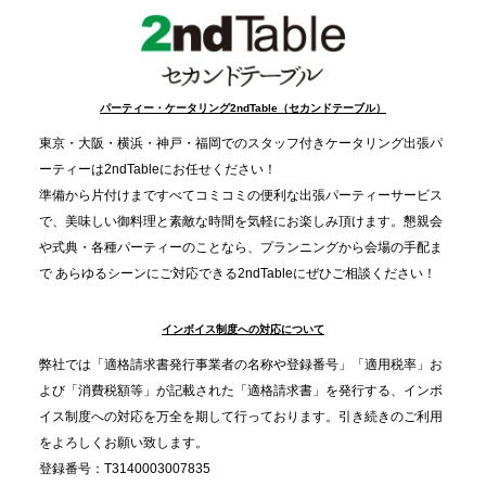
事提供を実施へ
2025.12.9
TBS「Nスタ」で、2ndTable「1DISH」が紹介され
パーティー・ケータリング2ndTable（セカンドテーブル）
ました
東京・大阪・横浜・神戸・福岡でのスタッフ付きケータリング出張パ
ーティーは2ndTableにお任せください！
2025.11.21
準備から片付けまですべてコミコミの便利な出張パーティーサービス
プレスリリースのご案内｜忘年会は“移動時間ゼロ
で、美味しい御料理と素敵な時間を気軽にお楽しみ頂けます。懇親会
分”の時代へ。法人注文が前年比5倍に伸びた「宅配
や式典・各種パーティーのことなら、プランニングから会場の手配ま
で あらゆるシーンにご対応できる2ndTableにぜひご相談ください！
オードブル」が提案する、新しい乾杯文化
インボイス制度への対応について
2025.11.5
プレスリリースのご案内｜職場で完結する“忘年会・
弊社では「適格請求書発行事業者の名称や登録番号」「適用税率」お
納会ケータリング”が人気。幹事負担を軽減し、社内
よび「消費税額等」が記載された「適格請求書」を発行する、インボ
コミュニケーションを促進
イス制度への対応を万全を期して行っております。引き続きのご利用
をよろしくお願い致します。
登録番号：T3140003007835