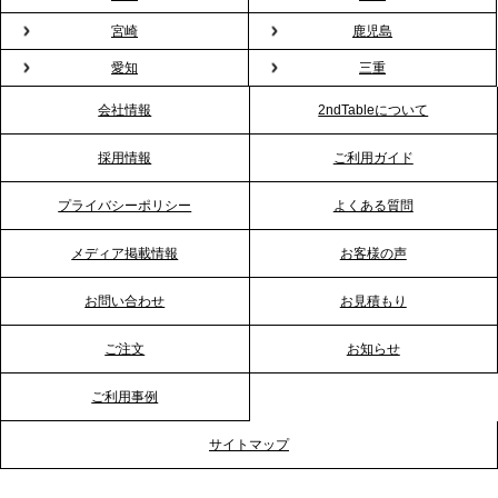
プレスリリースのご案内｜もう「義理チョコ」で悩
宮崎
鹿児島
まない。職場のバレンタインをケータリングで“福利
愛知
三重
厚生”化。採用にも効く新スタイルを提案
会社情報
2ndTableについて
2026.1.23
採用情報
ご利用ガイド
RKB毎日放送「RKB NEWS」で、2ndTable「恵方
巻きケータリング」が紹介されました
プライバシーポリシー
よくある質問
メディア掲載情報
お客様の声
2026.1.20
プレスリリースのご案内｜節分がオフィスを変え
お問い合わせ
お見積もり
る？「恵方巻きケータリング」で、社内コミュニケ
ーションを活性化
ご注文
お知らせ
ご利用事例
2025.12.12
プレスリリースのご案内｜クリスマス支援の現場を
サイトマップ
支える。ケータリングのセカンド テーブルが「HIGH
FIVE CHRISTMAS 2025」の梱包ボランティアへ食