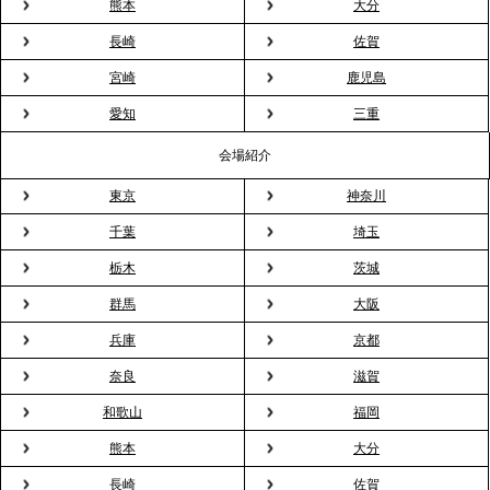
熊本
大分
長崎
佐賀
2026.3.16
宮崎
鹿児島
プレスリリースのご案内｜2026年、春の親睦は「花
粉レス」な室内花見。福利厚生としても注目され
愛知
三重
る、快適で新しいお花見体験
会場紹介
東京
神奈川
2026.3.5
プレスリリースのご案内｜「室内お花見」の法人利
千葉
埼玉
用が前年比4倍に急増。オフィスに桜が届く福利厚生
栃木
茨城
の新定番
群馬
大阪
兵庫
京都
2026.2.13
プレスリリースのご案内｜オフィスが「１日限定の
奈良
滋賀
バー」に！福利厚生・社内交流を格上げする《出張
和歌山
福岡
バーテンダー》サービスを開始
熊本
大分
2026.1.26
長崎
佐賀