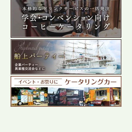
2026.5.29
プレスリリースのご案内｜ケータリングのセカンド
テーブル、群馬前橋支社を設立。再開発やオフィス
展開が進む前橋エリアの企業ニーズに応え、高品質
なサービスで各種イベント・懇親会をサポート
2026.5.27
プレスリリースのご案内｜ケータリングのセカンド
テーブル、千葉本社を新設。幕張・舞浜の大型イベ
ントから主要都市の社内懇親会まで、現地拠点を活
かしたスムーズな対応を展開
2026.5.22
プレスリリースのご案内｜ケータリングのセカンド
テーブル、栃木宇都宮支社を新設。北関東・栃木エ
リアのパーティー需要に応え、地域密着型のサービ
スを拡充へ