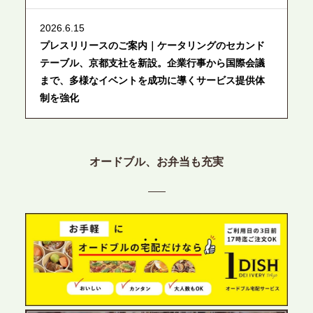
2026.6.15
プレスリリースのご案内｜ケータリングのセカンド
テーブル、京都支社を新設。企業行事から国際会議
まで、多様なイベントを成功に導くサービス提供体
制を強化
2026.6.12
プレスリリースのご案内｜ケータリングのセカンド
オードブル、お弁当も充実
テーブル、東京都中央区に支社を新設。都内３拠点
目の展開で、拡大する出張パーティー・ケータリン
グ需要へシームレスに対応
2026.6.4
プレスリリースのご案内｜夏の社内親睦が、配属後
の離職防止に。オフィスや会議室で縁日気分を味わ
う「お祭りケータリング」の提供を開始