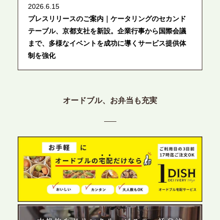
2026.6.15
プレスリリースのご案内｜ケータリングのセカンド
テーブル、京都支社を新設。企業行事から国際会議
まで、多様なイベントを成功に導くサービス提供体
制を強化
2026.6.12
プレスリリースのご案内｜ケータリングのセカンド
オードブル、お弁当も充実
テーブル、東京都中央区に支社を新設。都内３拠点
目の展開で、拡大する出張パーティー・ケータリン
グ需要へシームレスに対応
2026.6.4
プレスリリースのご案内｜夏の社内親睦が、配属後
の離職防止に。オフィスや会議室で縁日気分を味わ
う「お祭りケータリング」の提供を開始