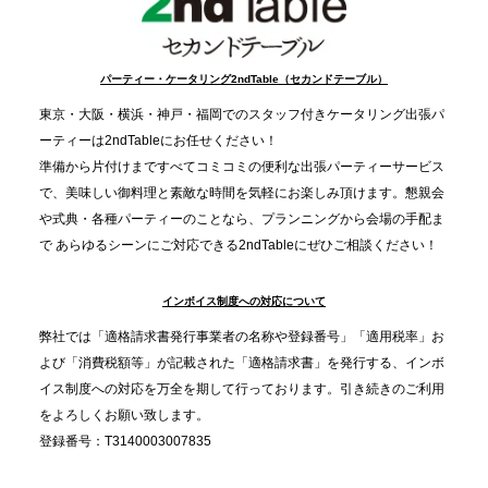
2025.12.9
TBS「Nスタ」で、2ndTable「1DISH」が紹介され
パーティー・ケータリング2ndTable（セカンドテーブル）
ました
東京・大阪・横浜・神戸・福岡でのスタッフ付きケータリング出張パ
ーティーは2ndTableにお任せください！
2025.11.21
準備から片付けまですべてコミコミの便利な出張パーティーサービス
プレスリリースのご案内｜忘年会は“移動時間ゼロ
で、美味しい御料理と素敵な時間を気軽にお楽しみ頂けます。懇親会
分”の時代へ。法人注文が前年比5倍に伸びた「宅配
や式典・各種パーティーのことなら、プランニングから会場の手配ま
で あらゆるシーンにご対応できる2ndTableにぜひご相談ください！
オードブル」が提案する、新しい乾杯文化
インボイス制度への対応について
2025.11.5
プレスリリースのご案内｜職場で完結する“忘年会・
弊社では「適格請求書発行事業者の名称や登録番号」「適用税率」お
納会ケータリング”が人気。幹事負担を軽減し、社内
よび「消費税額等」が記載された「適格請求書」を発行する、インボ
コミュニケーションを促進
イス制度への対応を万全を期して行っております。引き続きのご利用
をよろしくお願い致します。
登録番号：T3140003007835