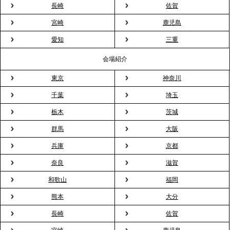
長崎
佐賀
2026.3.16
宮崎
鹿児島
プレスリリースのご案内｜2026年、春の親睦は「花
粉レス」な室内花見。福利厚生としても注目され
愛知
三重
る、快適で新しいお花見体験
会場紹介
東京
神奈川
2026.3.5
プレスリリースのご案内｜「室内お花見」の法人利
千葉
埼玉
用が前年比4倍に急増。オフィスに桜が届く福利厚生
栃木
茨城
の新定番
群馬
大阪
兵庫
京都
2026.2.13
プレスリリースのご案内｜オフィスが「１日限定の
奈良
滋賀
バー」に！福利厚生・社内交流を格上げする《出張
和歌山
福岡
バーテンダー》サービスを開始
熊本
大分
2026.1.26
長崎
佐賀
プレスリリースのご案内｜もう「義理チョコ」で悩