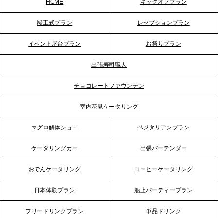
HOME
キックオフプラン
2026.5.20
竣工式プラン
レセプションプラン
プレスリリースのご案内｜ケータリングのセカンド
テーブル、神戸本社を新たに設立。地域密着のサー
イベント屋台プラン
お祭りプラン
ビス向上と共に、西宮の調理拠点との連携を強化
出張寿司職人
2026.5.12
チョコレートファウンテン
プレスリリースのご案内｜ケータリングのセカンド
テーブル、埼玉大宮支社を新設。埼玉エリアのパー
室内花見ケータリング
ティー需要に応え、地域密着型のサービスを強化
マグロ解体ショー
ベジタリアンプラン
2026.4.21
ケータリングカー
出張バーテンダー
プレスリリースのご案内｜「温かな食」が会話のス
イッチに。新入社員研修で《食体験としてのケータ
おでんケータリング
コーヒーケータリング
リング》が注目される理由
日本体験プラン
船上パーティープラン
2026.4.20
フリードリンクプラン
単品ドリンク
プレスリリースのご案内｜ケータリングのセカンド