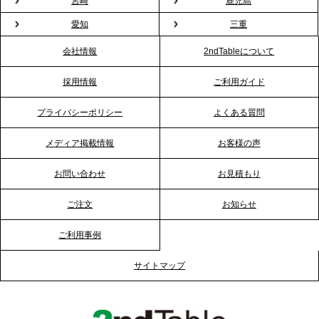
宮崎
鹿児島
まない。職場のバレンタインをケータリングで“福利
愛知
三重
厚生”化。採用にも効く新スタイルを提案
会社情報
2ndTableについて
2026.1.23
採用情報
ご利用ガイド
RKB毎日放送「RKB NEWS」で、2ndTable「恵方
巻きケータリング」が紹介されました
プライバシーポリシー
よくある質問
メディア掲載情報
お客様の声
2026.1.20
プレスリリースのご案内｜節分がオフィスを変え
お問い合わせ
お見積もり
る？「恵方巻きケータリング」で、社内コミュニケ
ーションを活性化
ご注文
お知らせ
ご利用事例
2025.12.12
プレスリリースのご案内｜クリスマス支援の現場を
サイトマップ
支える。ケータリングのセカンド テーブルが「HIGH
FIVE CHRISTMAS 2025」の梱包ボランティアへ食
事提供を実施へ