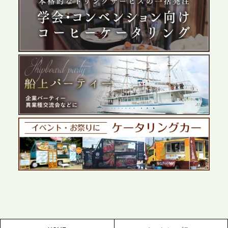
2026.5.29
プレスリリースのご案内｜ケータリングのセカンド
テーブル、群馬前橋支社を設立。再開発やオフィス
展開が進む前橋エリアの企業ニーズに応え、高品質
なサービスで各種イベント・懇親会をサポート
2026.5.27
プレスリリースのご案内｜ケータリングのセカンド
テーブル、千葉本社を新設。幕張・舞浜の大型イベ
ントから主要都市の社内懇親会まで、現地拠点を活
かしたスムーズな対応を展開
2026.5.22
プレスリリースのご案内｜ケータリングのセカンド
テーブル、栃木宇都宮支社を新設。北関東・栃木エ
リアのパーティー需要に応え、地域密着型のサービ
スを拡充へ