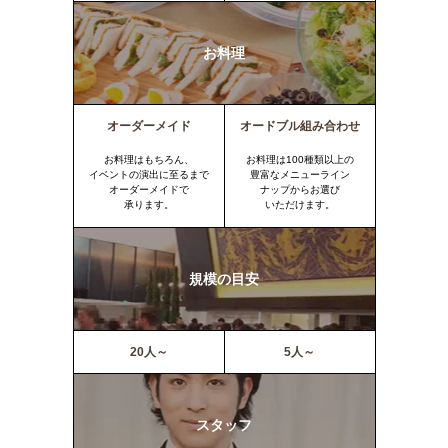
お料理
オーダーメイド
オードブル組み合わせ
お料理はもちろん、
お料理は100種類以上の
イベントの演出に至るまで
豊富なメニューライン
オーダーメイドで
ナップからお選び
承ります。
いただけます。
規模の目安
20人～
5人～
スタッフ