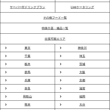
テーブル、横浜事務所を新設。神奈川エリアのサー
サーバー付ドリンクプラン
Liveケータリング
ビス提供体制を強化し、質の高い「場づくり」をサ
ポート
その他フード一覧
特殊什器・備品一覧
2026.3.31
TBS「Nスタ」で、2ndTable「1DISH」の花見オー
出張可能エリア
ドブルが紹介されました
東京
神奈川
千葉
埼玉
2026.3.23
プレスリリースのご案内｜入社式の“そのまま懇親
栃木
茨城
会”が企業で広がる。 新入社員の交流を支える『オフ
群馬
大阪
ィスケータリング』という新しい活用法
兵庫
京都
奈良
滋賀
2026.3.20
NHK「ニュースウオッチ9」で、2ndTable「室内花
和歌山
福岡
見」が紹介されました
熊本
大分