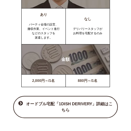
あり
なし
パーティ会場の設営、
撤収作業、イベント進行
デリバリースタッフが
などのスタッフを
お料理を宅配するのみ
派遣します。
金額
2,000円～/1名
880円～/1名
オードブル宅配「1DISH DERIVERY」詳細はこ
ちら