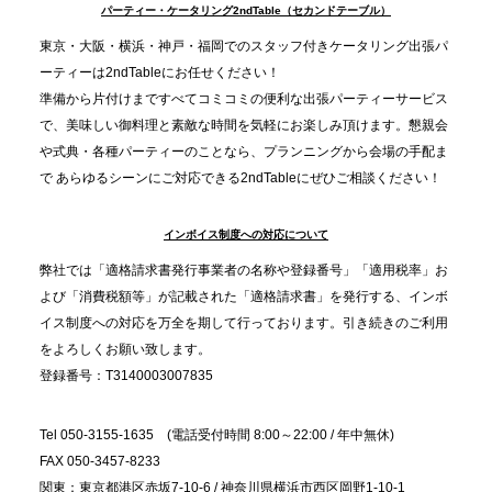
TBS「Nスタ」で、2ndTable「1DISH」が紹介され
パーティー・ケータリング2ndTable（セカンドテーブル）
ました
東京・大阪・横浜・神戸・福岡でのスタッフ付きケータリング出張パ
ーティーは2ndTableにお任せください！
2025.11.21
準備から片付けまですべてコミコミの便利な出張パーティーサービス
プレスリリースのご案内｜忘年会は“移動時間ゼロ
で、美味しい御料理と素敵な時間を気軽にお楽しみ頂けます。懇親会
分”の時代へ。法人注文が前年比5倍に伸びた「宅配
や式典・各種パーティーのことなら、プランニングから会場の手配ま
で あらゆるシーンにご対応できる2ndTableにぜひご相談ください！
オードブル」が提案する、新しい乾杯文化
インボイス制度への対応について
2025.11.5
プレスリリースのご案内｜職場で完結する“忘年会・
弊社では「適格請求書発行事業者の名称や登録番号」「適用税率」お
納会ケータリング”が人気。幹事負担を軽減し、社内
よび「消費税額等」が記載された「適格請求書」を発行する、インボ
コミュニケーションを促進
イス制度への対応を万全を期して行っております。引き続きのご利用
をよろしくお願い致します。
登録番号：T3140003007835
Tel 050-3155-1635 (電話受付時間 8:00～22:00 / 年中無休)
FAX 050-3457-8233
関東：東京都港区赤坂7-10-6 / 神奈川県横浜市西区岡野1-10-1