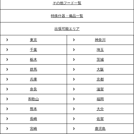
ポート
その他フード一覧
特殊什器・備品一覧
2026.3.31
TBS「Nスタ」で、2ndTable「1DISH」の花見オー
出張可能エリア
ドブルが紹介されました
東京
神奈川
千葉
埼玉
2026.3.23
プレスリリースのご案内｜入社式の“そのまま懇親
栃木
茨城
会”が企業で広がる。 新入社員の交流を支える『オフ
群馬
大阪
ィスケータリング』という新しい活用法
兵庫
京都
奈良
滋賀
2026.3.20
NHK「ニュースウオッチ9」で、2ndTable「室内花
和歌山
福岡
見」が紹介されました
熊本
大分
長崎
佐賀
2026.3.16
宮崎
鹿児島
プレスリリースのご案内｜2026年、春の親睦は「花