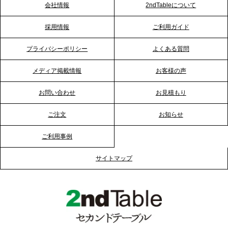
会社情報
2ndTableについて
2026.1.23
採用情報
ご利用ガイド
RKB毎日放送「RKB NEWS」で、2ndTable「恵方
巻きケータリング」が紹介されました
プライバシーポリシー
よくある質問
メディア掲載情報
お客様の声
2026.1.20
プレスリリースのご案内｜節分がオフィスを変え
お問い合わせ
お見積もり
る？「恵方巻きケータリング」で、社内コミュニケ
ーションを活性化
ご注文
お知らせ
ご利用事例
2025.12.12
プレスリリースのご案内｜クリスマス支援の現場を
サイトマップ
支える。ケータリングのセカンド テーブルが「HIGH
FIVE CHRISTMAS 2025」の梱包ボランティアへ食
事提供を実施へ
2025.12.9