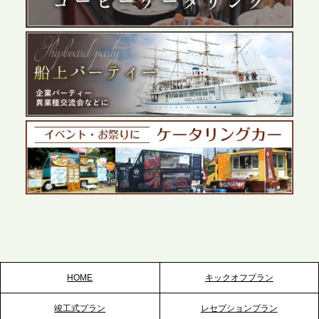
展開が進む前橋エリアの企業ニーズに応え、高品質
なサービスで各種イベント・懇親会をサポート
2026.5.27
プレスリリースのご案内｜ケータリングのセカンド
テーブル、千葉本社を新設。幕張・舞浜の大型イベ
ントから主要都市の社内懇親会まで、現地拠点を活
かしたスムーズな対応を展開
2026.5.22
プレスリリースのご案内｜ケータリングのセカンド
テーブル、栃木宇都宮支社を新設。北関東・栃木エ
リアのパーティー需要に応え、地域密着型のサービ
スを拡充へ
HOME
キックオフプラン
2026.5.20
竣工式プラン
レセプションプラン
プレスリリースのご案内｜ケータリングのセカンド