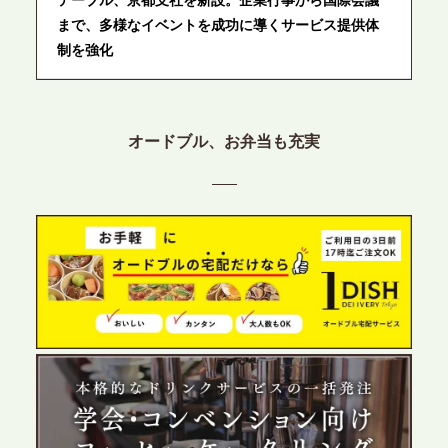
テーブル、京都支社を新設。企業行事から国際会議
まで、多様なイベントを成功に導くサービス提供体
制を強化
2026.6.12
プレスリリースのご案内｜ケータリングのセカンド
オードブル、お弁当も充実
テーブル、東京都中央区に支社を新設。都内３拠点
目の展開で、拡大する出張パーティー・ケータリン
グ需要へシームレスに対応
2026.6.4
プレスリリースのご案内｜夏の社内親睦が、配属後
の離職防止に。オフィスや会議室で縁日気分を味わ
う「お祭りケータリング」の提供を開始
2026.5.29
プレスリリースのご案内｜ケータリングのセカンド
テーブル、群馬前橋支社を設立。再開発やオフィス