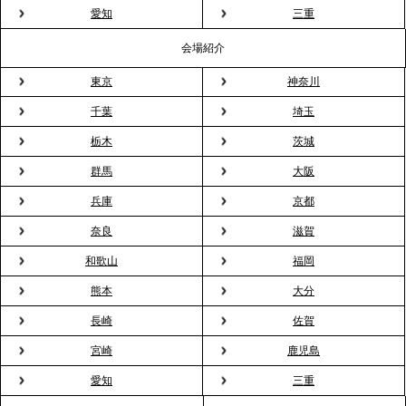
粉レス」な室内花見。福利厚生としても注目され
愛知
三重
る、快適で新しいお花見体験
会場紹介
東京
神奈川
2026.3.5
プレスリリースのご案内｜「室内お花見」の法人利
千葉
埼玉
用が前年比4倍に急増。オフィスに桜が届く福利厚生
栃木
茨城
の新定番
群馬
大阪
兵庫
京都
2026.2.13
プレスリリースのご案内｜オフィスが「１日限定の
奈良
滋賀
バー」に！福利厚生・社内交流を格上げする《出張
和歌山
福岡
バーテンダー》サービスを開始
熊本
大分
2026.1.26
長崎
佐賀
プレスリリースのご案内｜もう「義理チョコ」で悩
宮崎
鹿児島
まない。職場のバレンタインをケータリングで“福利
愛知
三重
厚生”化。採用にも効く新スタイルを提案