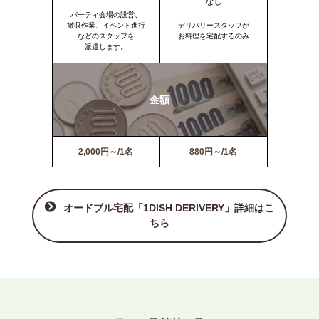
なし
パーティ会場の設営、
撤収作業、イベント進行
デリバリースタッフが
などのスタッフを
お料理を宅配するのみ
派遣します。
金額
2,000円～/1名
880円～/1名
オードブル宅配「1DISH DERIVERY」詳細はこ
ちら