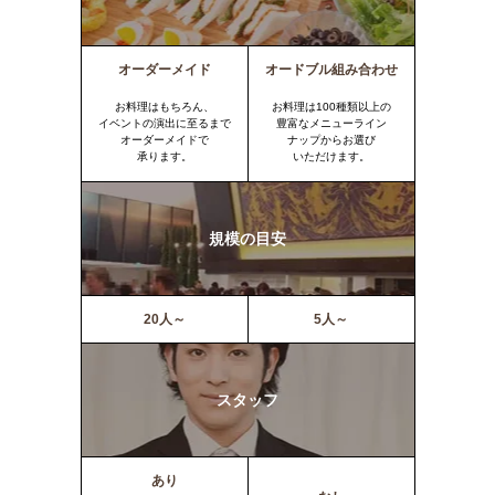
オーダーメイド
オードブル組み合わせ
お料理はもちろん、
お料理は100種類以上の
イベントの演出に至るまで
豊富なメニューライン
オーダーメイドで
ナップからお選び
承ります。
いただけます。
規模の目安
20人～
5人～
スタッフ
あり