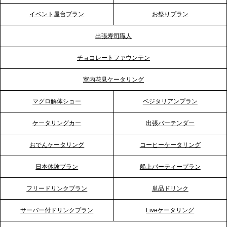
テーブル、神戸本社を新たに設立。地域密着のサー
イベント屋台プラン
お祭りプラン
ビス向上と共に、西宮の調理拠点との連携を強化
出張寿司職人
2026.5.12
チョコレートファウンテン
プレスリリースのご案内｜ケータリングのセカンド
テーブル、埼玉大宮支社を新設。埼玉エリアのパー
室内花見ケータリング
ティー需要に応え、地域密着型のサービスを強化
マグロ解体ショー
ベジタリアンプラン
2026.4.21
ケータリングカー
出張バーテンダー
プレスリリースのご案内｜「温かな食」が会話のス
イッチに。新入社員研修で《食体験としてのケータ
おでんケータリング
コーヒーケータリング
リング》が注目される理由
日本体験プラン
船上パーティープラン
2026.4.20
フリードリンクプラン
単品ドリンク
プレスリリースのご案内｜ケータリングのセカンド
テーブル、横浜事務所を新設。神奈川エリアのサー
サーバー付ドリンクプラン
Liveケータリング
ビス提供体制を強化し、質の高い「場づくり」をサ