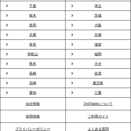
プレスリリースのご案内｜「室内お花見」の法人利
千葉
埼玉
用が前年比4倍に急増。オフィスに桜が届く福利厚生
栃木
茨城
の新定番
群馬
大阪
兵庫
京都
2026.2.13
プレスリリースのご案内｜オフィスが「１日限定の
奈良
滋賀
バー」に！福利厚生・社内交流を格上げする《出張
和歌山
福岡
バーテンダー》サービスを開始
熊本
大分
2026.1.26
長崎
佐賀
プレスリリースのご案内｜もう「義理チョコ」で悩
宮崎
鹿児島
まない。職場のバレンタインをケータリングで“福利
愛知
三重
厚生”化。採用にも効く新スタイルを提案
会社情報
2ndTableについて
2026.1.23
採用情報
ご利用ガイド
RKB毎日放送「RKB NEWS」で、2ndTable「恵方
巻きケータリング」が紹介されました
プライバシーポリシー
よくある質問