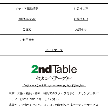
メディア掲載情報
お客様の声
2026.1.20
プレスリリースのご案内｜節分がオフィスを変え
お問い合わせ
お見積もり
る？「恵方巻きケータリング」で、社内コミュニケ
ーションを活性化
ご注文
お知らせ
ご利用事例
2025.12.12
プレスリリースのご案内｜クリスマス支援の現場を
サイトマップ
支える。ケータリングのセカンド テーブルが「HIGH
FIVE CHRISTMAS 2025」の梱包ボランティアへ食
事提供を実施へ
2025.12.9
TBS「Nスタ」で、2ndTable「1DISH」が紹介され
パーティー・ケータリング2ndTable（セカンドテーブル）
ました
東京・大阪・横浜・神戸・福岡でのスタッフ付きケータリング出張パ
ーティーは2ndTableにお任せください！
2025.11.21
準備から片付けまですべてコミコミの便利な出張パーティーサービス