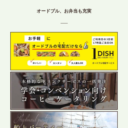
2026.6.12
プレスリリースのご案内｜ケータリングのセカンド
オードブル、お弁当も充実
テーブル、東京都中央区に支社を新設。都内３拠点
目の展開で、拡大する出張パーティー・ケータリン
グ需要へシームレスに対応
2026.6.4
プレスリリースのご案内｜夏の社内親睦が、配属後
の離職防止に。オフィスや会議室で縁日気分を味わ
う「お祭りケータリング」の提供を開始
2026.5.29
プレスリリースのご案内｜ケータリングのセカンド
テーブル、群馬前橋支社を設立。再開発やオフィス
展開が進む前橋エリアの企業ニーズに応え、高品質
なサービスで各種イベント・懇親会をサポート
2026.5.27