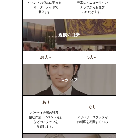
イベントの演出に至るまで
豊富なメニューライン
オーダーメイドで
ナップからお選び
承ります。
いただけます。
規模の目安
20人～
5人～
スタッフ
あり
なし
パーティ会場の設営、
撤収作業、イベント進行
デリバリースタッフが
などのスタッフを
お料理を宅配するのみ
派遣します。