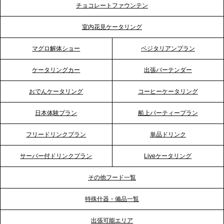
チョコレートファウンテン
プレスリリースのご案内｜ケータリングのセカンド
テーブル、埼玉大宮支社を新設。埼玉エリアのパー
室内花見ケータリング
ティー需要に応え、地域密着型のサービスを強化
マグロ解体ショー
ベジタリアンプラン
2026.4.21
ケータリングカー
出張バーテンダー
プレスリリースのご案内｜「温かな食」が会話のス
イッチに。新入社員研修で《食体験としてのケータ
おでんケータリング
コーヒーケータリング
リング》が注目される理由
日本体験プラン
船上パーティープラン
2026.4.20
フリードリンクプラン
単品ドリンク
プレスリリースのご案内｜ケータリングのセカンド
テーブル、横浜事務所を新設。神奈川エリアのサー
サーバー付ドリンクプラン
Liveケータリング
ビス提供体制を強化し、質の高い「場づくり」をサ
ポート
その他フード一覧
特殊什器・備品一覧
2026.3.31
TBS「Nスタ」で、2ndTable「1DISH」の花見オー
出張可能エリア