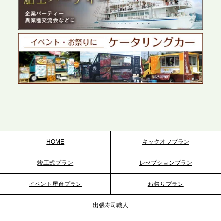
プレスリリースのご案内｜ケータリングのセカンド
テーブル、千葉本社を新設。幕張・舞浜の大型イベ
ントから主要都市の社内懇親会まで、現地拠点を活
かしたスムーズな対応を展開
2026.5.22
プレスリリースのご案内｜ケータリングのセカンド
テーブル、栃木宇都宮支社を新設。北関東・栃木エ
リアのパーティー需要に応え、地域密着型のサービ
スを拡充へ
HOME
キックオフプラン
2026.5.20
竣工式プラン
レセプションプラン
プレスリリースのご案内｜ケータリングのセカンド
テーブル、神戸本社を新たに設立。地域密着のサー
イベント屋台プラン
お祭りプラン
ビス向上と共に、西宮の調理拠点との連携を強化
出張寿司職人
2026.5.12