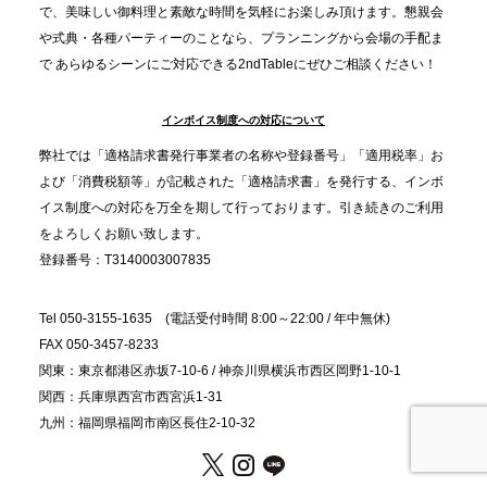
プレスリリースのご案内｜忘年会は“移動時間ゼロ
で、美味しい御料理と素敵な時間を気軽にお楽しみ頂けます。懇親会
分”の時代へ。法人注文が前年比5倍に伸びた「宅配
や式典・各種パーティーのことなら、プランニングから会場の手配ま
で あらゆるシーンにご対応できる2ndTableにぜひご相談ください！
オードブル」が提案する、新しい乾杯文化
インボイス制度への対応について
2025.11.5
プレスリリースのご案内｜職場で完結する“忘年会・
弊社では「適格請求書発行事業者の名称や登録番号」「適用税率」お
納会ケータリング”が人気。幹事負担を軽減し、社内
よび「消費税額等」が記載された「適格請求書」を発行する、インボ
コミュニケーションを促進
イス制度への対応を万全を期して行っております。引き続きのご利用
をよろしくお願い致します。
登録番号：T3140003007835
Tel 050-3155-1635 (電話受付時間 8:00～22:00 / 年中無休)
FAX 050-3457-8233
関東：東京都港区赤坂7-10-6 / 神奈川県横浜市西区岡野1-10-1
関西：兵庫県西宮市西宮浜1-31
九州：福岡県福岡市南区長住2-10-32