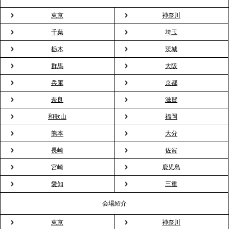
ドブルが紹介されました
東京
神奈川
千葉
埼玉
2026.3.23
プレスリリースのご案内｜入社式の“そのまま懇親
栃木
茨城
会”が企業で広がる。 新入社員の交流を支える『オフ
群馬
大阪
ィスケータリング』という新しい活用法
兵庫
京都
奈良
滋賀
2026.3.20
NHK「ニュースウオッチ9」で、2ndTable「室内花
和歌山
福岡
見」が紹介されました
熊本
大分
長崎
佐賀
2026.3.16
宮崎
鹿児島
プレスリリースのご案内｜2026年、春の親睦は「花
粉レス」な室内花見。福利厚生としても注目され
愛知
三重
る、快適で新しいお花見体験
会場紹介
東京
神奈川
2026.3.5