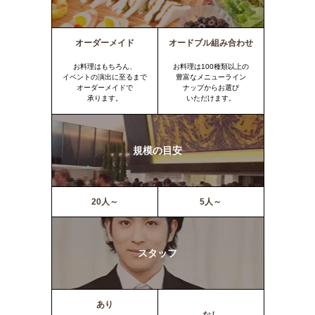
オーダーメイド
オードブル組み合わせ
お料理はもちろん、
お料理は100種類以上の
イベントの演出に至るまで
豊富なメニューライン
オーダーメイドで
ナップからお選び
承ります。
いただけます。
規模の目安
20人～
5人～
スタッフ
あり