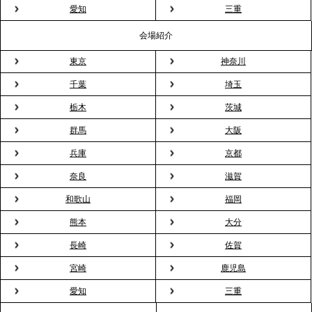
粉レス」な室内花見。福利厚生としても注目され
愛知
三重
る、快適で新しいお花見体験
会場紹介
東京
神奈川
2026.3.5
プレスリリースのご案内｜「室内お花見」の法人利
千葉
埼玉
用が前年比4倍に急増。オフィスに桜が届く福利厚生
栃木
茨城
の新定番
群馬
大阪
兵庫
京都
2026.2.13
プレスリリースのご案内｜オフィスが「１日限定の
奈良
滋賀
バー」に！福利厚生・社内交流を格上げする《出張
和歌山
福岡
バーテンダー》サービスを開始
熊本
大分
2026.1.26
長崎
佐賀
プレスリリースのご案内｜もう「義理チョコ」で悩
宮崎
鹿児島
まない。職場のバレンタインをケータリングで“福利
愛知
三重
厚生”化。採用にも効く新スタイルを提案