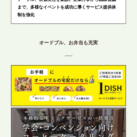
まで、多様なイベントを成功に導くサービス提供体
制を強化
2026.6.12
プレスリリースのご案内｜ケータリングのセカンド
オードブル、お弁当も充実
テーブル、東京都中央区に支社を新設。都内３拠点
目の展開で、拡大する出張パーティー・ケータリン
グ需要へシームレスに対応
2026.6.4
プレスリリースのご案内｜夏の社内親睦が、配属後
の離職防止に。オフィスや会議室で縁日気分を味わ
う「お祭りケータリング」の提供を開始
2026.5.29
プレスリリースのご案内｜ケータリングのセカンド
テーブル、群馬前橋支社を設立。再開発やオフィス