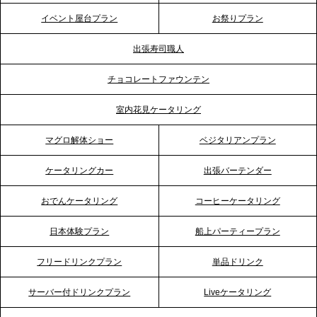
テーブル、神戸本社を新たに設立。地域密着のサー
イベント屋台プラン
お祭りプラン
ビス向上と共に、西宮の調理拠点との連携を強化
出張寿司職人
2026.5.12
チョコレートファウンテン
プレスリリースのご案内｜ケータリングのセカンド
テーブル、埼玉大宮支社を新設。埼玉エリアのパー
室内花見ケータリング
ティー需要に応え、地域密着型のサービスを強化
マグロ解体ショー
ベジタリアンプラン
2026.4.21
ケータリングカー
出張バーテンダー
プレスリリースのご案内｜「温かな食」が会話のス
イッチに。新入社員研修で《食体験としてのケータ
おでんケータリング
コーヒーケータリング
リング》が注目される理由
日本体験プラン
船上パーティープラン
2026.4.20
フリードリンクプラン
単品ドリンク
プレスリリースのご案内｜ケータリングのセカンド
テーブル、横浜事務所を新設。神奈川エリアのサー
サーバー付ドリンクプラン
Liveケータリング
ビス提供体制を強化し、質の高い「場づくり」をサ