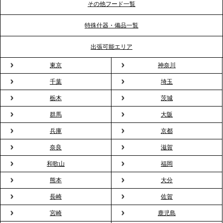
ポート
その他フード一覧
特殊什器・備品一覧
2026.3.31
TBS「Nスタ」で、2ndTable「1DISH」の花見オー
出張可能エリア
ドブルが紹介されました
東京
神奈川
千葉
埼玉
2026.3.23
プレスリリースのご案内｜入社式の“そのまま懇親
栃木
茨城
会”が企業で広がる。 新入社員の交流を支える『オフ
群馬
大阪
ィスケータリング』という新しい活用法
兵庫
京都
奈良
滋賀
2026.3.20
NHK「ニュースウオッチ9」で、2ndTable「室内花
和歌山
福岡
見」が紹介されました
熊本
大分
長崎
佐賀
2026.3.16
宮崎
鹿児島
プレスリリースのご案内｜2026年、春の親睦は「花