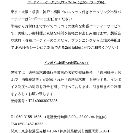
TBS「Nスタ」で、2ndTable「1DISH」が紹介され
パーティー・ケータリング2ndTable（セカンドテーブル）
ました
東京・大阪・横浜・神戸・福岡でのスタッフ付きケータリング出張パ
ーティーは2ndTableにお任せください！
2025.11.21
準備から片付けまですべてコミコミの便利な出張パーティーサービス
プレスリリースのご案内｜忘年会は“移動時間ゼロ
で、美味しい御料理と素敵な時間を気軽にお楽しみ頂けます。懇親会
分”の時代へ。法人注文が前年比5倍に伸びた「宅配
や式典・各種パーティーのことなら、プランニングから会場の手配ま
で あらゆるシーンにご対応できる2ndTableにぜひご相談ください！
オードブル」が提案する、新しい乾杯文化
インボイス制度への対応について
2025.11.5
プレスリリースのご案内｜職場で完結する“忘年会・
弊社では「適格請求書発行事業者の名称や登録番号」「適用税率」お
納会ケータリング”が人気。幹事負担を軽減し、社内
よび「消費税額等」が記載された「適格請求書」を発行する、インボ
コミュニケーションを促進
イス制度への対応を万全を期して行っております。引き続きのご利用
をよろしくお願い致します。
登録番号：T3140003007835
Tel 050-3155-1635 (電話受付時間 8:00～22:00 / 年中無休)
FAX 050-3457-8233
関東：東京都港区赤坂7-10-6 / 神奈川県横浜市西区岡野1-10-1