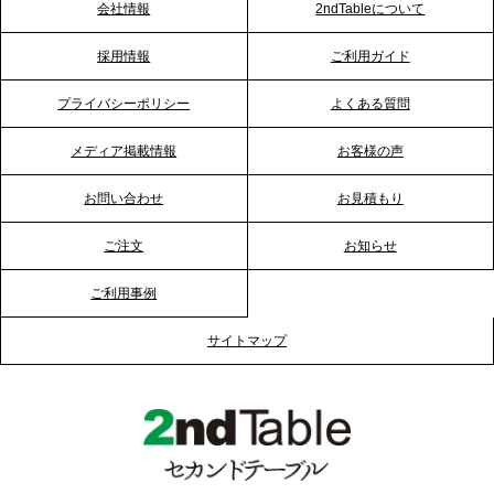
会社情報
2ndTableについて
2026.1.23
採用情報
ご利用ガイド
RKB毎日放送「RKB NEWS」で、2ndTable「恵方
巻きケータリング」が紹介されました
プライバシーポリシー
よくある質問
メディア掲載情報
お客様の声
2026.1.20
プレスリリースのご案内｜節分がオフィスを変え
お問い合わせ
お見積もり
る？「恵方巻きケータリング」で、社内コミュニケ
ーションを活性化
ご注文
お知らせ
ご利用事例
2025.12.12
プレスリリースのご案内｜クリスマス支援の現場を
サイトマップ
支える。ケータリングのセカンド テーブルが「HIGH
FIVE CHRISTMAS 2025」の梱包ボランティアへ食
事提供を実施へ
2025.12.9