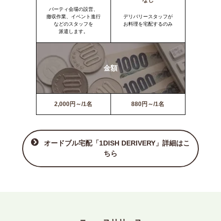
なし
パーティ会場の設営、
撤収作業、イベント進行
デリバリースタッフが
などのスタッフを
お料理を宅配するのみ
派遣します。
金額
2,000円～/1名
880円～/1名
オードブル宅配「1DISH DERIVERY」詳細はこ
ちら