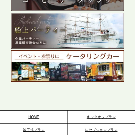
展開が進む前橋エリアの企業ニーズに応え、高品質
なサービスで各種イベント・懇親会をサポート
2026.5.27
プレスリリースのご案内｜ケータリングのセカンド
テーブル、千葉本社を新設。幕張・舞浜の大型イベ
ントから主要都市の社内懇親会まで、現地拠点を活
かしたスムーズな対応を展開
2026.5.22
プレスリリースのご案内｜ケータリングのセカンド
テーブル、栃木宇都宮支社を新設。北関東・栃木エ
リアのパーティー需要に応え、地域密着型のサービ
スを拡充へ
HOME
キックオフプラン
2026.5.20
竣工式プラン
レセプションプラン
プレスリリースのご案内｜ケータリングのセカンド