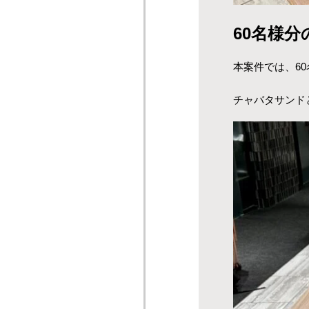
60名様
本案件では、6
チャバタサンド