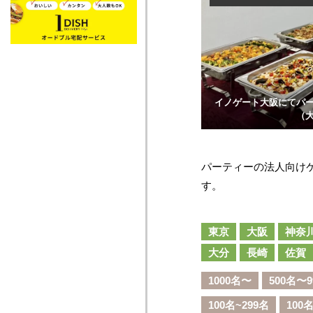
イノゲート大阪にてパ
（
パーティーの法人向け
す。
東京
大阪
神奈
大分
長崎
佐賀
1000名〜
500名〜9
100名~299名
100