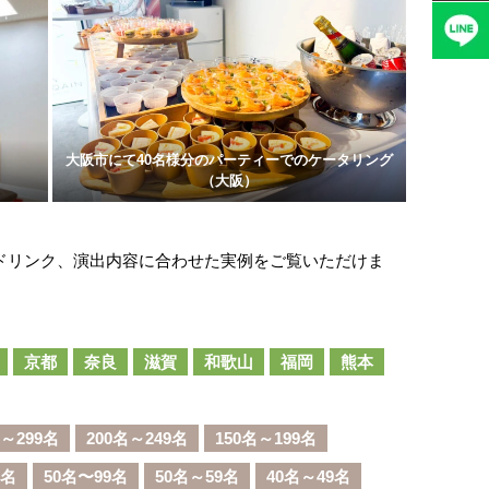
大阪市にて40名様分のパーティーでのケータリング
（大阪）
ドリンク、演出内容に合わせた実例をご覧いただけま
京都
奈良
滋賀
和歌山
福岡
熊本
名～299名
200名～249名
150名～199名
9名
50名〜99名
50名～59名
40名～49名