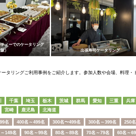
ーティーでのケータリング
大阪）
出張寿司ケータリング
ケータリングご利用事例をご紹介します。参加人数や会場、料理・
川
千葉
埼玉
栃木
茨城
群馬
愛知
三重
兵庫
宮崎
鹿児島
北海道
99名
400名～499名
300名〜499名
300名～399名
250
名～149名
90名～99名
80名～89名
70名～79名
60名～6