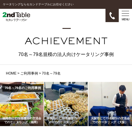
ケータリングならセカンドテーブルにお任せください
MENU
70名～79名規模の法人向けケータリング事例
HOME
>
ご利用事例
>
70名～79名
70名～79名のご利用事例
福岡市にて76名様分の交流会
中央区にて70名様分のパーテ
大阪市にて75名様分の交流会
でのケータリング（福岡）
ィーでのケータリング（東
でのケータリング（大阪）
京）