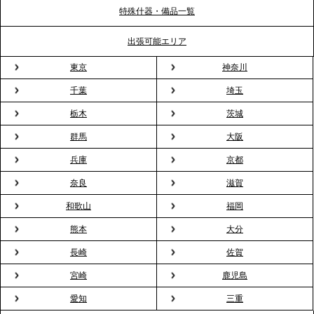
特殊什器・備品一覧
2026.3.31
TBS「Nスタ」で、2ndTable「1DISH」の花見オー
出張可能エリア
ドブルが紹介されました
東京
神奈川
千葉
埼玉
2026.3.23
プレスリリースのご案内｜入社式の“そのまま懇親
栃木
茨城
会”が企業で広がる。 新入社員の交流を支える『オフ
群馬
大阪
ィスケータリング』という新しい活用法
兵庫
京都
奈良
滋賀
2026.3.20
NHK「ニュースウオッチ9」で、2ndTable「室内花
和歌山
福岡
見」が紹介されました
熊本
大分
長崎
佐賀
2026.3.16
宮崎
鹿児島
プレスリリースのご案内｜2026年、春の親睦は「花
粉レス」な室内花見。福利厚生としても注目され
愛知
三重
る、快適で新しいお花見体験