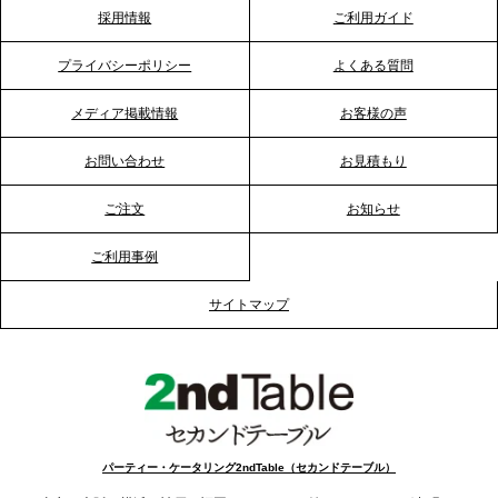
2026.1.23
採用情報
ご利用ガイド
RKB毎日放送「RKB NEWS」で、2ndTable「恵方
巻きケータリング」が紹介されました
プライバシーポリシー
よくある質問
メディア掲載情報
お客様の声
2026.1.20
プレスリリースのご案内｜節分がオフィスを変え
お問い合わせ
お見積もり
る？「恵方巻きケータリング」で、社内コミュニケ
ーションを活性化
ご注文
お知らせ
ご利用事例
2025.12.12
プレスリリースのご案内｜クリスマス支援の現場を
サイトマップ
支える。ケータリングのセカンド テーブルが「HIGH
FIVE CHRISTMAS 2025」の梱包ボランティアへ食
事提供を実施へ
2025.12.9
TBS「Nスタ」で、2ndTable「1DISH」が紹介され
パーティー・ケータリング2ndTable（セカンドテーブル）
ました