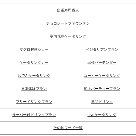
ビス向上と共に、西宮の調理拠点との連携を強化
出張寿司職人
2026.5.12
チョコレートファウンテン
プレスリリースのご案内｜ケータリングのセカンド
テーブル、埼玉大宮支社を新設。埼玉エリアのパー
室内花見ケータリング
ティー需要に応え、地域密着型のサービスを強化
マグロ解体ショー
ベジタリアンプラン
2026.4.21
ケータリングカー
出張バーテンダー
プレスリリースのご案内｜「温かな食」が会話のス
イッチに。新入社員研修で《食体験としてのケータ
おでんケータリング
コーヒーケータリング
リング》が注目される理由
日本体験プラン
船上パーティープラン
2026.4.20
フリードリンクプラン
単品ドリンク
プレスリリースのご案内｜ケータリングのセカンド
テーブル、横浜事務所を新設。神奈川エリアのサー
サーバー付ドリンクプラン
Liveケータリング
ビス提供体制を強化し、質の高い「場づくり」をサ
ポート
その他フード一覧