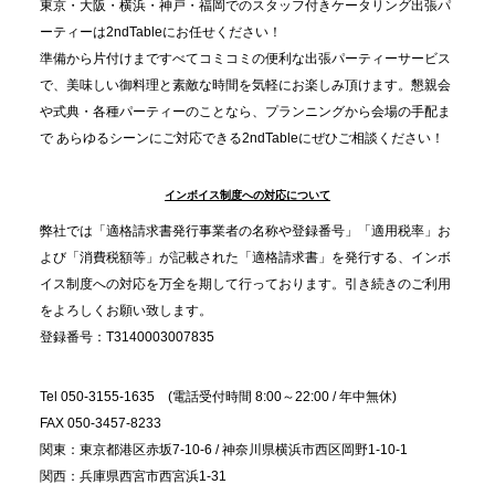
東京・大阪・横浜・神戸・福岡でのスタッフ付きケータリング出張パ
ーティーは2ndTableにお任せください！
2025.11.21
準備から片付けまですべてコミコミの便利な出張パーティーサービス
プレスリリースのご案内｜忘年会は“移動時間ゼロ
で、美味しい御料理と素敵な時間を気軽にお楽しみ頂けます。懇親会
分”の時代へ。法人注文が前年比5倍に伸びた「宅配
や式典・各種パーティーのことなら、プランニングから会場の手配ま
で あらゆるシーンにご対応できる2ndTableにぜひご相談ください！
オードブル」が提案する、新しい乾杯文化
インボイス制度への対応について
2025.11.5
プレスリリースのご案内｜職場で完結する“忘年会・
弊社では「適格請求書発行事業者の名称や登録番号」「適用税率」お
納会ケータリング”が人気。幹事負担を軽減し、社内
よび「消費税額等」が記載された「適格請求書」を発行する、インボ
コミュニケーションを促進
イス制度への対応を万全を期して行っております。引き続きのご利用
をよろしくお願い致します。
登録番号：T3140003007835
Tel 050-3155-1635 (電話受付時間 8:00～22:00 / 年中無休)
FAX 050-3457-8233
関東：東京都港区赤坂7-10-6 / 神奈川県横浜市西区岡野1-10-1
関西：兵庫県西宮市西宮浜1-31