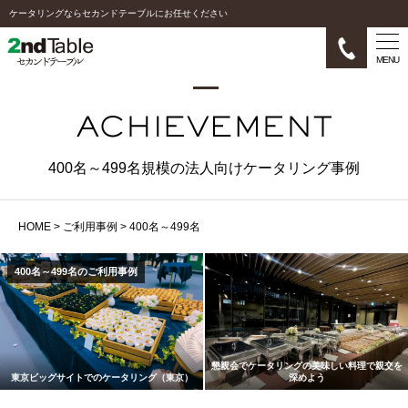
ケータリングならセカンドテーブルにお任せください
MENU
400名～499名規模の法人向けケータリング事例
HOME
>
ご利用事例
>
400名～499名
400名～499名のご利用事例
懇親会でケータリングの美味しい料理で親交を
東京ビッグサイトでのケータリング（東京）
深めよう