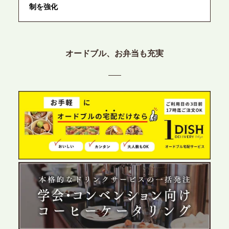
制を強化
2026.6.12
プレスリリースのご案内｜ケータリングのセカンド
オードブル、お弁当も充実
テーブル、東京都中央区に支社を新設。都内３拠点
目の展開で、拡大する出張パーティー・ケータリン
グ需要へシームレスに対応
2026.6.4
プレスリリースのご案内｜夏の社内親睦が、配属後
の離職防止に。オフィスや会議室で縁日気分を味わ
う「お祭りケータリング」の提供を開始
2026.5.29
プレスリリースのご案内｜ケータリングのセカンド
テーブル、群馬前橋支社を設立。再開発やオフィス
展開が進む前橋エリアの企業ニーズに応え、高品質