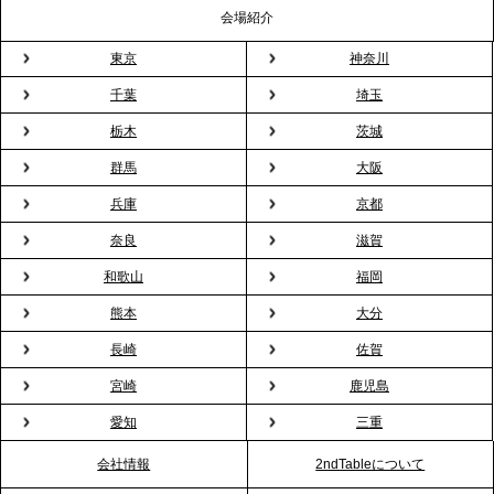
会場紹介
東京
神奈川
2026.3.5
プレスリリースのご案内｜「室内お花見」の法人利
千葉
埼玉
用が前年比4倍に急増。オフィスに桜が届く福利厚生
栃木
茨城
の新定番
群馬
大阪
兵庫
京都
2026.2.13
プレスリリースのご案内｜オフィスが「１日限定の
奈良
滋賀
バー」に！福利厚生・社内交流を格上げする《出張
和歌山
福岡
バーテンダー》サービスを開始
熊本
大分
2026.1.26
長崎
佐賀
プレスリリースのご案内｜もう「義理チョコ」で悩
宮崎
鹿児島
まない。職場のバレンタインをケータリングで“福利
愛知
三重
厚生”化。採用にも効く新スタイルを提案
会社情報
2ndTableについて