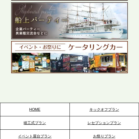
なサービスで各種イベント・懇親会をサポート
2026.5.27
プレスリリースのご案内｜ケータリングのセカンド
テーブル、千葉本社を新設。幕張・舞浜の大型イベ
ントから主要都市の社内懇親会まで、現地拠点を活
かしたスムーズな対応を展開
2026.5.22
プレスリリースのご案内｜ケータリングのセカンド
テーブル、栃木宇都宮支社を新設。北関東・栃木エ
リアのパーティー需要に応え、地域密着型のサービ
スを拡充へ
HOME
キックオフプラン
2026.5.20
竣工式プラン
レセプションプラン
プレスリリースのご案内｜ケータリングのセカンド
テーブル、神戸本社を新たに設立。地域密着のサー
イベント屋台プラン
お祭りプラン