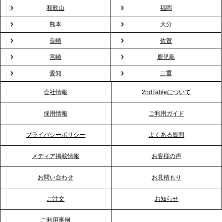
バー」に！福利厚生・社内交流を格上げする《出張
和歌山
福岡
バーテンダー》サービスを開始
熊本
大分
2026.1.26
長崎
佐賀
プレスリリースのご案内｜もう「義理チョコ」で悩
宮崎
鹿児島
まない。職場のバレンタインをケータリングで“福利
愛知
三重
厚生”化。採用にも効く新スタイルを提案
会社情報
2ndTableについて
2026.1.23
採用情報
ご利用ガイド
RKB毎日放送「RKB NEWS」で、2ndTable「恵方
巻きケータリング」が紹介されました
プライバシーポリシー
よくある質問
メディア掲載情報
お客様の声
2026.1.20
プレスリリースのご案内｜節分がオフィスを変え
お問い合わせ
お見積もり
る？「恵方巻きケータリング」で、社内コミュニケ
ーションを活性化
ご注文
お知らせ
ご利用事例