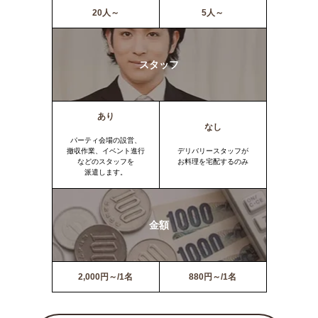
20人～
5人～
スタッフ
あり
なし
パーティ会場の設営、
撤収作業、イベント進行
デリバリースタッフが
などのスタッフを
お料理を宅配するのみ
派遣します。
金額
2,000円～/1名
880円～/1名