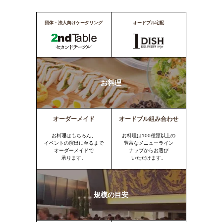
団体・法人向けケータリング
オードブル宅配
お料理
オーダーメイド
オードブル組み合わせ
お料理はもちろん、
お料理は100種類以上の
イベントの演出に至るまで
豊富なメニューライン
オーダーメイドで
ナップからお選び
承ります。
いただけます。
規模の目安