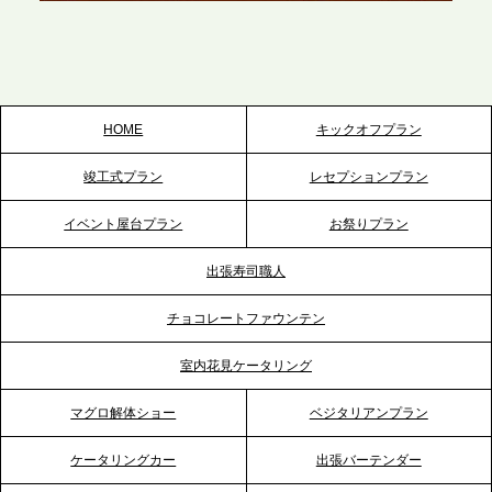
プレスリリースのご案内｜ケータリングのセカンド
テーブル、栃木宇都宮支社を新設。北関東・栃木エ
リアのパーティー需要に応え、地域密着型のサービ
スを拡充へ
HOME
キックオフプラン
2026.5.20
竣工式プラン
レセプションプラン
プレスリリースのご案内｜ケータリングのセカンド
テーブル、神戸本社を新たに設立。地域密着のサー
イベント屋台プラン
お祭りプラン
ビス向上と共に、西宮の調理拠点との連携を強化
出張寿司職人
2026.5.12
チョコレートファウンテン
プレスリリースのご案内｜ケータリングのセカンド
テーブル、埼玉大宮支社を新設。埼玉エリアのパー
室内花見ケータリング
ティー需要に応え、地域密着型のサービスを強化
マグロ解体ショー
ベジタリアンプラン
2026.4.21
ケータリングカー
出張バーテンダー
プレスリリースのご案内｜「温かな食」が会話のス