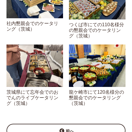
社内懇親会でのケータリ
つくば市にての110名様分
ング（茨城）
の懇親会でのケータリン
グ（茨城）
茨城県にて忘年会でのお
龍ケ崎市にて120名様分の
でんのライブケータリン
懇親会でのケータリング
グ（茨城）
（茨城）
前へ