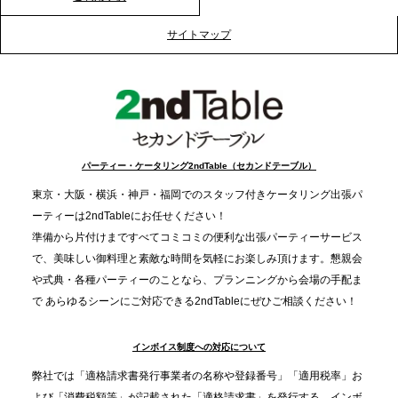
2025.12.12
プレスリリースのご案内｜クリスマス支援の現場を
サイトマップ
支える。ケータリングのセカンド テーブルが「HIGH
FIVE CHRISTMAS 2025」の梱包ボランティアへ食
事提供を実施へ
2025.12.9
TBS「Nスタ」で、2ndTable「1DISH」が紹介され
パーティー・ケータリング2ndTable（セカンドテーブル）
ました
東京・大阪・横浜・神戸・福岡でのスタッフ付きケータリング出張パ
ーティーは2ndTableにお任せください！
2025.11.21
準備から片付けまですべてコミコミの便利な出張パーティーサービス
プレスリリースのご案内｜忘年会は“移動時間ゼロ
で、美味しい御料理と素敵な時間を気軽にお楽しみ頂けます。懇親会
分”の時代へ。法人注文が前年比5倍に伸びた「宅配
や式典・各種パーティーのことなら、プランニングから会場の手配ま
で あらゆるシーンにご対応できる2ndTableにぜひご相談ください！
オードブル」が提案する、新しい乾杯文化
インボイス制度への対応について
2025.11.5
プレスリリースのご案内｜職場で完結する“忘年会・
弊社では「適格請求書発行事業者の名称や登録番号」「適用税率」お
納会ケータリング”が人気。幹事負担を軽減し、社内
よび「消費税額等」が記載された「適格請求書」を発行する、インボ