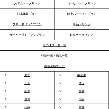
イッチに。新入社員研修で《食体験としてのケータ
おでんケータリング
コーヒーケータリング
リング》が注目される理由
日本体験プラン
船上パーティープラン
2026.4.20
フリードリンクプラン
単品ドリンク
プレスリリースのご案内｜ケータリングのセカンド
テーブル、横浜事務所を新設。神奈川エリアのサー
サーバー付ドリンクプラン
Liveケータリング
ビス提供体制を強化し、質の高い「場づくり」をサ
ポート
その他フード一覧
特殊什器・備品一覧
2026.3.31
TBS「Nスタ」で、2ndTable「1DISH」の花見オー
出張可能エリア
ドブルが紹介されました
東京
神奈川
千葉
埼玉
2026.3.23
プレスリリースのご案内｜入社式の“そのまま懇親
栃木
茨城
会”が企業で広がる。 新入社員の交流を支える『オフ
群馬
大阪
ィスケータリング』という新しい活用法
兵庫
京都