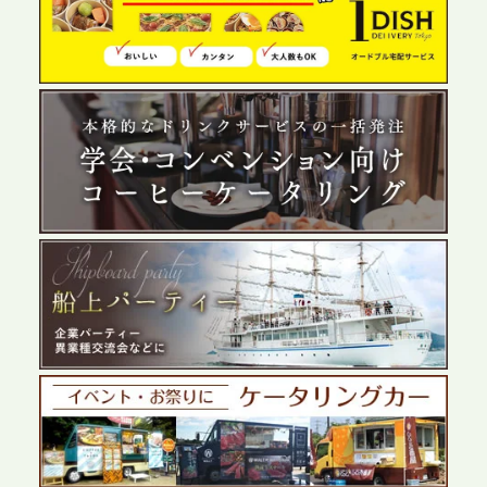
プレスリリースのご案内｜夏の社内親睦が、配属後
の離職防止に。オフィスや会議室で縁日気分を味わ
う「お祭りケータリング」の提供を開始
2026.5.29
プレスリリースのご案内｜ケータリングのセカンド
テーブル、群馬前橋支社を設立。再開発やオフィス
展開が進む前橋エリアの企業ニーズに応え、高品質
なサービスで各種イベント・懇親会をサポート
2026.5.27
プレスリリースのご案内｜ケータリングのセカンド
テーブル、千葉本社を新設。幕張・舞浜の大型イベ
ントから主要都市の社内懇親会まで、現地拠点を活
かしたスムーズな対応を展開
2026.5.22