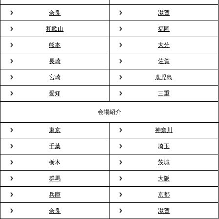
奈良
滋賀
2026.3.20
NHK「ニュースウオッチ9」で、2ndTable「室内花
和歌山
福岡
見」が紹介されました
熊本
大分
長崎
佐賀
2026.3.16
宮崎
鹿児島
プレスリリースのご案内｜2026年、春の親睦は「花
粉レス」な室内花見。福利厚生としても注目され
愛知
三重
る、快適で新しいお花見体験
会場紹介
東京
神奈川
2026.3.5
プレスリリースのご案内｜「室内お花見」の法人利
千葉
埼玉
用が前年比4倍に急増。オフィスに桜が届く福利厚生
栃木
茨城
の新定番
群馬
大阪
兵庫
京都
2026.2.13
プレスリリースのご案内｜オフィスが「１日限定の
奈良
滋賀