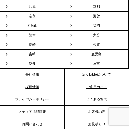
兵庫
京都
2026.2.13
プレスリリースのご案内｜オフィスが「１日限定の
奈良
滋賀
バー」に！福利厚生・社内交流を格上げする《出張
和歌山
福岡
バーテンダー》サービスを開始
熊本
大分
2026.1.26
長崎
佐賀
プレスリリースのご案内｜もう「義理チョコ」で悩
宮崎
鹿児島
まない。職場のバレンタインをケータリングで“福利
愛知
三重
厚生”化。採用にも効く新スタイルを提案
会社情報
2ndTableについて
2026.1.23
採用情報
ご利用ガイド
RKB毎日放送「RKB NEWS」で、2ndTable「恵方
巻きケータリング」が紹介されました
プライバシーポリシー
よくある質問
メディア掲載情報
お客様の声
2026.1.20
プレスリリースのご案内｜節分がオフィスを変え
お問い合わせ
お見積もり
る？「恵方巻きケータリング」で、社内コミュニケ