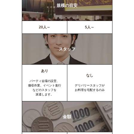
規模の目安
20人～
5人～
スタッフ
あり
なし
パーティ会場の設営、
撤収作業、イベント進行
デリバリースタッフが
などのスタッフを
お料理を宅配するのみ
派遣します。
金額