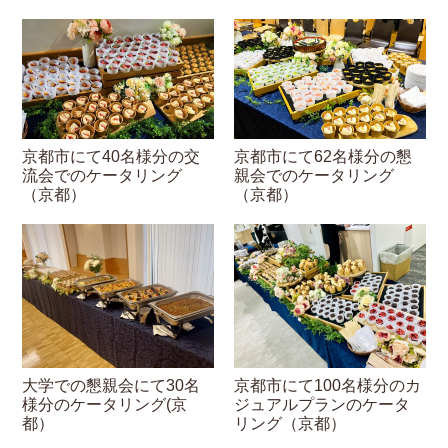
京都市にて40名様分の交
京都市にて62名様分の懇
流会でのケータリング
親会でのケータリング
（京都）
（京都）
大学での懇親会にて30名
京都市にて100名様分のカ
様分のケータリング(京
ジュアルプランのケータ
都）
リング（京都）