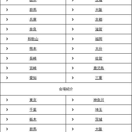
栃木
茨城
会”が企業で広がる。 新入社員の交流を支える『オフ
群馬
大阪
ィスケータリング』という新しい活用法
兵庫
京都
奈良
滋賀
2026.3.20
NHK「ニュースウオッチ9」で、2ndTable「室内花
和歌山
福岡
見」が紹介されました
熊本
大分
長崎
佐賀
2026.3.16
宮崎
鹿児島
プレスリリースのご案内｜2026年、春の親睦は「花
粉レス」な室内花見。福利厚生としても注目され
愛知
三重
る、快適で新しいお花見体験
会場紹介
東京
神奈川
2026.3.5
プレスリリースのご案内｜「室内お花見」の法人利
千葉
埼玉
用が前年比4倍に急増。オフィスに桜が届く福利厚生
栃木
茨城
の新定番
群馬
大阪