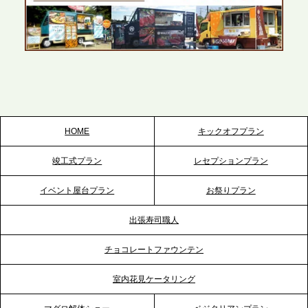
かしたスムーズな対応を展開
2026.5.22
プレスリリースのご案内｜ケータリングのセカンド
テーブル、栃木宇都宮支社を新設。北関東・栃木エ
リアのパーティー需要に応え、地域密着型のサービ
スを拡充へ
HOME
キックオフプラン
2026.5.20
竣工式プラン
レセプションプラン
プレスリリースのご案内｜ケータリングのセカンド
テーブル、神戸本社を新たに設立。地域密着のサー
イベント屋台プラン
お祭りプラン
ビス向上と共に、西宮の調理拠点との連携を強化
出張寿司職人
2026.5.12
チョコレートファウンテン
プレスリリースのご案内｜ケータリングのセカンド
テーブル、埼玉大宮支社を新設。埼玉エリアのパー
室内花見ケータリング
ティー需要に応え、地域密着型のサービスを強化