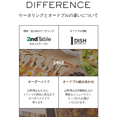
ケータリングとオードブルの違いについて
団体・法人向けケータリング
オードブル宅配
お料理
オーダーメイド
オードブル組み合わせ
お料理はもちろん、
お料理は100種類以上の
イベントの演出に至るまで
豊富なメニューライン
オーダーメイドで
ナップからお選び
承ります。
いただけます。