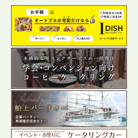
グ需要へシームレスに対応
2026.6.4
プレスリリースのご案内｜夏の社内親睦が、配属後
の離職防止に。オフィスや会議室で縁日気分を味わ
う「お祭りケータリング」の提供を開始
2026.5.29
プレスリリースのご案内｜ケータリングのセカンド
テーブル、群馬前橋支社を設立。再開発やオフィス
展開が進む前橋エリアの企業ニーズに応え、高品質
なサービスで各種イベント・懇親会をサポート
2026.5.27
プレスリリースのご案内｜ケータリングのセカンド
テーブル、千葉本社を新設。幕張・舞浜の大型イベ
ントから主要都市の社内懇親会まで、現地拠点を活