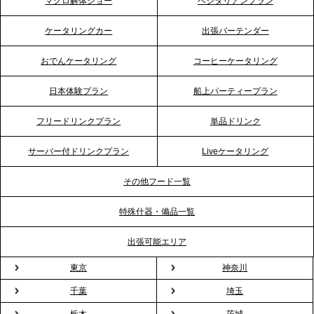
マグロ解体ショー
ベジタリアンプラン
2026.4.21
ケータリングカー
出張バーテンダー
プレスリリースのご案内｜「温かな食」が会話のス
イッチに。新入社員研修で《食体験としてのケータ
おでんケータリング
コーヒーケータリング
リング》が注目される理由
日本体験プラン
船上パーティープラン
2026.4.20
フリードリンクプラン
単品ドリンク
プレスリリースのご案内｜ケータリングのセカンド
テーブル、横浜事務所を新設。神奈川エリアのサー
サーバー付ドリンクプラン
Liveケータリング
ビス提供体制を強化し、質の高い「場づくり」をサ
ポート
その他フード一覧
特殊什器・備品一覧
2026.3.31
TBS「Nスタ」で、2ndTable「1DISH」の花見オー
出張可能エリア
ドブルが紹介されました
東京
神奈川
千葉
埼玉
2026.3.23
プレスリリースのご案内｜入社式の“そのまま懇親