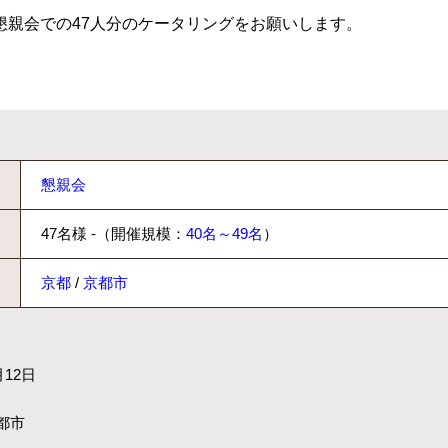
懇親会での47人分のケータリングをお願いします。
懇親会
47名様 -（開催規模：
40名～49名
）
京都
/
京都市
月12日
都市