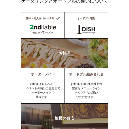
ケータリングとオードブルの違いについて
団体・法人向けケータリング
オードブル宅配
お料理
オーダーメイド
オードブル組み合わせ
お料理はもちろん、
お料理は100種類以上の
イベントの演出に至るまで
豊富なメニューライン
オーダーメイドで
ナップからお選び
承ります。
いただけます。
規模の目安