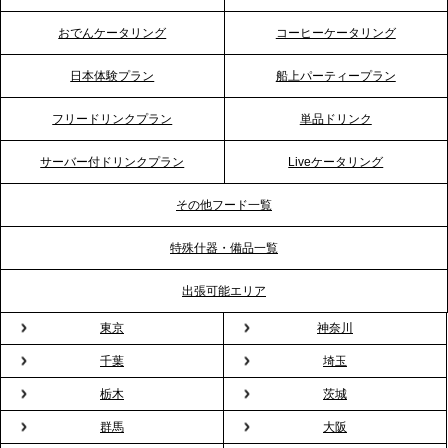
イッチに。新入社員研修で《食体験としてのケータ
おでんケータリング
コーヒーケータリング
リング》が注目される理由
日本体験プラン
船上パーティープラン
2026.4.20
フリードリンクプラン
単品ドリンク
プレスリリースのご案内｜ケータリングのセカンド
テーブル、横浜事務所を新設。神奈川エリアのサー
サーバー付ドリンクプラン
Liveケータリング
ビス提供体制を強化し、質の高い「場づくり」をサ
ポート
その他フード一覧
特殊什器・備品一覧
2026.3.31
TBS「Nスタ」で、2ndTable「1DISH」の花見オー
出張可能エリア
ドブルが紹介されました
東京
神奈川
千葉
埼玉
2026.3.23
プレスリリースのご案内｜入社式の“そのまま懇親
栃木
茨城
会”が企業で広がる。 新入社員の交流を支える『オフ
群馬
大阪
ィスケータリング』という新しい活用法