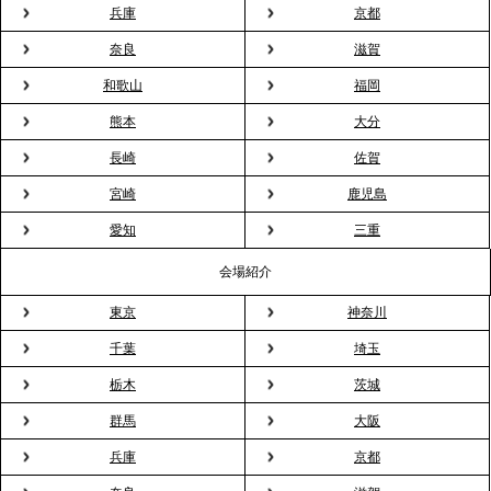
兵庫
京都
奈良
滋賀
2026.3.20
NHK「ニュースウオッチ9」で、2ndTable「室内花
和歌山
福岡
見」が紹介されました
熊本
大分
長崎
佐賀
2026.3.16
宮崎
鹿児島
プレスリリースのご案内｜2026年、春の親睦は「花
粉レス」な室内花見。福利厚生としても注目され
愛知
三重
る、快適で新しいお花見体験
会場紹介
東京
神奈川
2026.3.5
プレスリリースのご案内｜「室内お花見」の法人利
千葉
埼玉
用が前年比4倍に急増。オフィスに桜が届く福利厚生
栃木
茨城
の新定番
群馬
大阪
兵庫
京都
2026.2.13
プレスリリースのご案内｜オフィスが「１日限定の