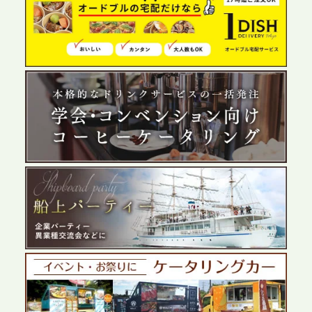
2026.6.4
プレスリリースのご案内｜夏の社内親睦が、配属後
の離職防止に。オフィスや会議室で縁日気分を味わ
う「お祭りケータリング」の提供を開始
2026.5.29
プレスリリースのご案内｜ケータリングのセカンド
テーブル、群馬前橋支社を設立。再開発やオフィス
展開が進む前橋エリアの企業ニーズに応え、高品質
なサービスで各種イベント・懇親会をサポート
2026.5.27
プレスリリースのご案内｜ケータリングのセカンド
テーブル、千葉本社を新設。幕張・舞浜の大型イベ
ントから主要都市の社内懇親会まで、現地拠点を活
かしたスムーズな対応を展開