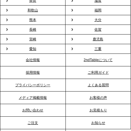
奈良
滋賀
バー」に！福利厚生・社内交流を格上げする《出張
和歌山
福岡
バーテンダー》サービスを開始
熊本
大分
2026.1.26
長崎
佐賀
プレスリリースのご案内｜もう「義理チョコ」で悩
宮崎
鹿児島
まない。職場のバレンタインをケータリングで“福利
愛知
三重
厚生”化。採用にも効く新スタイルを提案
会社情報
2ndTableについて
2026.1.23
採用情報
ご利用ガイド
RKB毎日放送「RKB NEWS」で、2ndTable「恵方
巻きケータリング」が紹介されました
プライバシーポリシー
よくある質問
メディア掲載情報
お客様の声
2026.1.20
プレスリリースのご案内｜節分がオフィスを変え
お問い合わせ
お見積もり
る？「恵方巻きケータリング」で、社内コミュニケ
ーションを活性化
ご注文
お知らせ