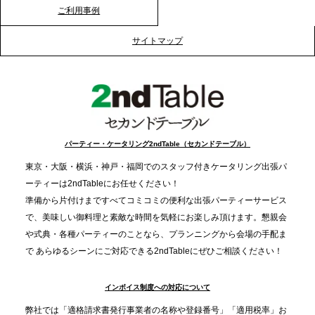
ご利用事例
2025.12.12
プレスリリースのご案内｜クリスマス支援の現場を
サイトマップ
支える。ケータリングのセカンド テーブルが「HIGH
FIVE CHRISTMAS 2025」の梱包ボランティアへ食
事提供を実施へ
2025.12.9
TBS「Nスタ」で、2ndTable「1DISH」が紹介され
パーティー・ケータリング2ndTable（セカンドテーブル）
ました
東京・大阪・横浜・神戸・福岡でのスタッフ付きケータリング出張パ
ーティーは2ndTableにお任せください！
2025.11.21
準備から片付けまですべてコミコミの便利な出張パーティーサービス
プレスリリースのご案内｜忘年会は“移動時間ゼロ
で、美味しい御料理と素敵な時間を気軽にお楽しみ頂けます。懇親会
分”の時代へ。法人注文が前年比5倍に伸びた「宅配
や式典・各種パーティーのことなら、プランニングから会場の手配ま
で あらゆるシーンにご対応できる2ndTableにぜひご相談ください！
オードブル」が提案する、新しい乾杯文化
インボイス制度への対応について
2025.11.5
プレスリリースのご案内｜職場で完結する“忘年会・
弊社では「適格請求書発行事業者の名称や登録番号」「適用税率」お