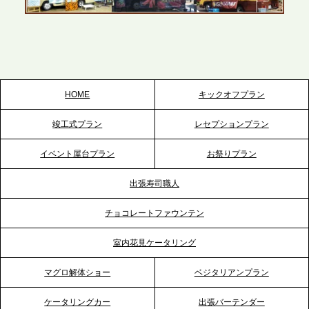
2026.5.22
プレスリリースのご案内｜ケータリングのセカンド
テーブル、栃木宇都宮支社を新設。北関東・栃木エ
リアのパーティー需要に応え、地域密着型のサービ
スを拡充へ
HOME
キックオフプラン
2026.5.20
竣工式プラン
レセプションプラン
プレスリリースのご案内｜ケータリングのセカンド
テーブル、神戸本社を新たに設立。地域密着のサー
イベント屋台プラン
お祭りプラン
ビス向上と共に、西宮の調理拠点との連携を強化
出張寿司職人
2026.5.12
チョコレートファウンテン
プレスリリースのご案内｜ケータリングのセカンド
テーブル、埼玉大宮支社を新設。埼玉エリアのパー
室内花見ケータリング
ティー需要に応え、地域密着型のサービスを強化
マグロ解体ショー
ベジタリアンプラン
2026.4.21
ケータリングカー
出張バーテンダー
プレスリリースのご案内｜「温かな食」が会話のス