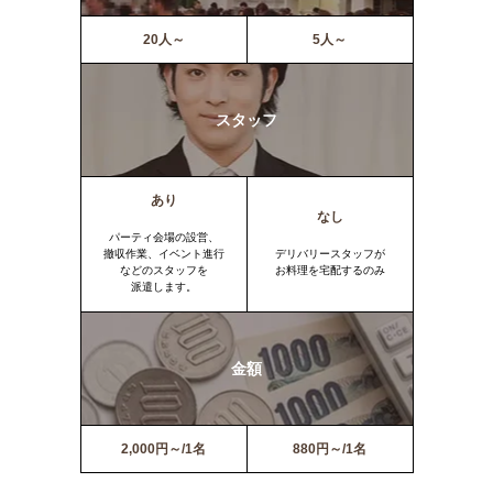
20人～
5人～
スタッフ
あり
なし
パーティ会場の設営、
撤収作業、イベント進行
デリバリースタッフが
などのスタッフを
お料理を宅配するのみ
派遣します。
金額
2,000円～/1名
880円～/1名