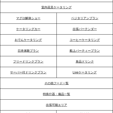
テーブル、埼玉大宮支社を新設。埼玉エリアのパー
室内花見ケータリング
ティー需要に応え、地域密着型のサービスを強化
マグロ解体ショー
ベジタリアンプラン
2026.4.21
ケータリングカー
出張バーテンダー
プレスリリースのご案内｜「温かな食」が会話のス
イッチに。新入社員研修で《食体験としてのケータ
おでんケータリング
コーヒーケータリング
リング》が注目される理由
日本体験プラン
船上パーティープラン
2026.4.20
フリードリンクプラン
単品ドリンク
プレスリリースのご案内｜ケータリングのセカンド
テーブル、横浜事務所を新設。神奈川エリアのサー
サーバー付ドリンクプラン
Liveケータリング
ビス提供体制を強化し、質の高い「場づくり」をサ
ポート
その他フード一覧
特殊什器・備品一覧
2026.3.31
TBS「Nスタ」で、2ndTable「1DISH」の花見オー
出張可能エリア
ドブルが紹介されました