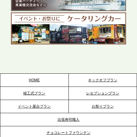
テーブル、千葉本社を新設。幕張・舞浜の大型イベ
ントから主要都市の社内懇親会まで、現地拠点を活
かしたスムーズな対応を展開
2026.5.22
プレスリリースのご案内｜ケータリングのセカンド
テーブル、栃木宇都宮支社を新設。北関東・栃木エ
リアのパーティー需要に応え、地域密着型のサービ
スを拡充へ
HOME
キックオフプラン
2026.5.20
竣工式プラン
レセプションプラン
プレスリリースのご案内｜ケータリングのセカンド
テーブル、神戸本社を新たに設立。地域密着のサー
イベント屋台プラン
お祭りプラン
ビス向上と共に、西宮の調理拠点との連携を強化
出張寿司職人
2026.5.12
チョコレートファウンテン
プレスリリースのご案内｜ケータリングのセカンド