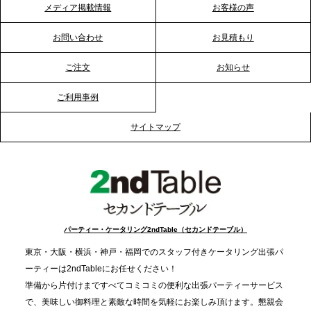
メディア掲載情報
お客様の声
2026.1.20
プレスリリースのご案内｜節分がオフィスを変え
お問い合わせ
お見積もり
る？「恵方巻きケータリング」で、社内コミュニケ
ーションを活性化
ご注文
お知らせ
ご利用事例
2025.12.12
プレスリリースのご案内｜クリスマス支援の現場を
サイトマップ
支える。ケータリングのセカンド テーブルが「HIGH
FIVE CHRISTMAS 2025」の梱包ボランティアへ食
事提供を実施へ
2025.12.9
TBS「Nスタ」で、2ndTable「1DISH」が紹介され
パーティー・ケータリング2ndTable（セカンドテーブル）
ました
東京・大阪・横浜・神戸・福岡でのスタッフ付きケータリング出張パ
ーティーは2ndTableにお任せください！
2025.11.21
準備から片付けまですべてコミコミの便利な出張パーティーサービス
プレスリリースのご案内｜忘年会は“移動時間ゼロ
で、美味しい御料理と素敵な時間を気軽にお楽しみ頂けます。懇親会