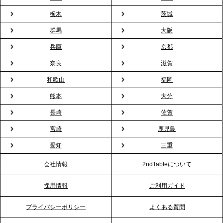
用が前年比4倍に急増。オフィスに桜が届く福利厚生
栃木
茨城
の新定番
群馬
大阪
兵庫
京都
2026.2.13
プレスリリースのご案内｜オフィスが「１日限定の
奈良
滋賀
バー」に！福利厚生・社内交流を格上げする《出張
和歌山
福岡
バーテンダー》サービスを開始
熊本
大分
2026.1.26
長崎
佐賀
プレスリリースのご案内｜もう「義理チョコ」で悩
宮崎
鹿児島
まない。職場のバレンタインをケータリングで“福利
愛知
三重
厚生”化。採用にも効く新スタイルを提案
会社情報
2ndTableについて
2026.1.23
採用情報
ご利用ガイド
RKB毎日放送「RKB NEWS」で、2ndTable「恵方
巻きケータリング」が紹介されました
プライバシーポリシー
よくある質問