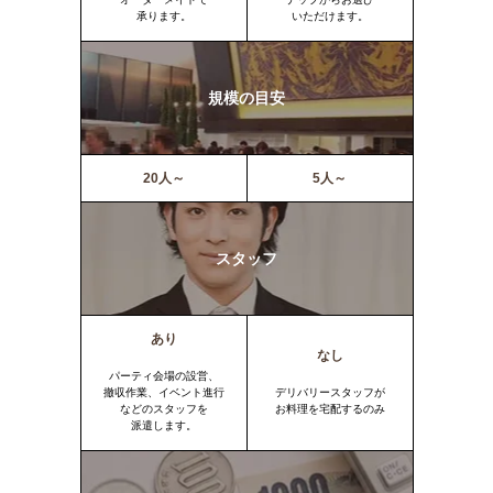
承ります。
いただけます。
規模の目安
20人～
5人～
スタッフ
あり
なし
パーティ会場の設営、
撤収作業、イベント進行
デリバリースタッフが
などのスタッフを
お料理を宅配するのみ
派遣します。