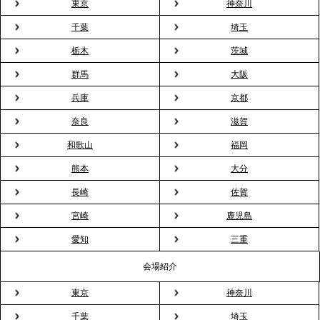
東京
神奈川
千葉
埼玉
2026.3.23
プレスリリースのご案内｜入社式の“そのまま懇親
栃木
茨城
会”が企業で広がる。 新入社員の交流を支える『オフ
群馬
大阪
ィスケータリング』という新しい活用法
兵庫
京都
奈良
滋賀
2026.3.20
NHK「ニュースウオッチ9」で、2ndTable「室内花
和歌山
福岡
見」が紹介されました
熊本
大分
長崎
佐賀
2026.3.16
宮崎
鹿児島
プレスリリースのご案内｜2026年、春の親睦は「花
粉レス」な室内花見。福利厚生としても注目され
愛知
三重
る、快適で新しいお花見体験
会場紹介
東京
神奈川
2026.3.5
プレスリリースのご案内｜「室内お花見」の法人利
千葉
埼玉