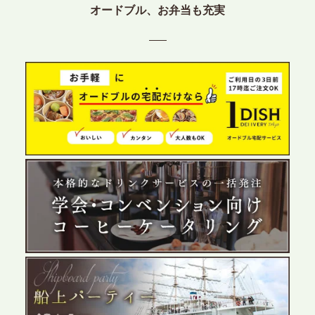
プレスリリースのご案内｜ケータリングのセカンド
オードブル、お弁当も充実
テーブル、東京都中央区に支社を新設。都内３拠点
目の展開で、拡大する出張パーティー・ケータリン
グ需要へシームレスに対応
2026.6.4
プレスリリースのご案内｜夏の社内親睦が、配属後
の離職防止に。オフィスや会議室で縁日気分を味わ
う「お祭りケータリング」の提供を開始
2026.5.29
プレスリリースのご案内｜ケータリングのセカンド
テーブル、群馬前橋支社を設立。再開発やオフィス
展開が進む前橋エリアの企業ニーズに応え、高品質
なサービスで各種イベント・懇親会をサポート
2026.5.27
プレスリリースのご案内｜ケータリングのセカンド