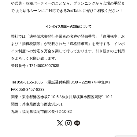
分”の時代へ。法人注文が前年比5倍に伸びた「宅配
や式典・各種パーティーのことなら、プランニングから会場の手配ま
で あらゆるシーンにご対応できる2ndTableにぜひご相談ください！
オードブル」が提案する、新しい乾杯文化
インボイス制度への対応について
2025.11.5
プレスリリースのご案内｜職場で完結する“忘年会・
弊社では「適格請求書発行事業者の名称や登録番号」「適用税率」お
納会ケータリング”が人気。幹事負担を軽減し、社内
よび「消費税額等」が記載された「適格請求書」を発行する、インボ
コミュニケーションを促進
イス制度への対応を万全を期して行っております。引き続きのご利用
をよろしくお願い致します。
登録番号：T3140003007835
Tel 050-3155-1635 (電話受付時間 8:00～22:00 / 年中無休)
FAX 050-3457-8233
関東：東京都港区赤坂7-10-6 / 神奈川県横浜市西区岡野1-10-1
関西：兵庫県西宮市西宮浜1-31
九州：福岡県福岡市南区長住2-10-32