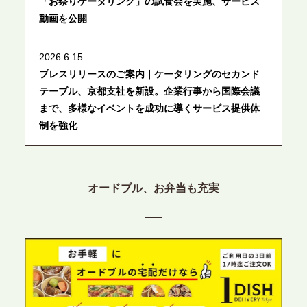
「お祭りケータリング」の試食会を実施、サービス
動画を公開
2026.6.15
プレスリリースのご案内｜ケータリングのセカンド
テーブル、京都支社を新設。企業行事から国際会議
まで、多様なイベントを成功に導くサービス提供体
制を強化
2026.6.12
プレスリリースのご案内｜ケータリングのセカンド
オードブル、お弁当も充実
テーブル、東京都中央区に支社を新設。都内３拠点
目の展開で、拡大する出張パーティー・ケータリン
グ需要へシームレスに対応
2026.6.4
プレスリリースのご案内｜夏の社内親睦が、配属後
の離職防止に。オフィスや会議室で縁日気分を味わ