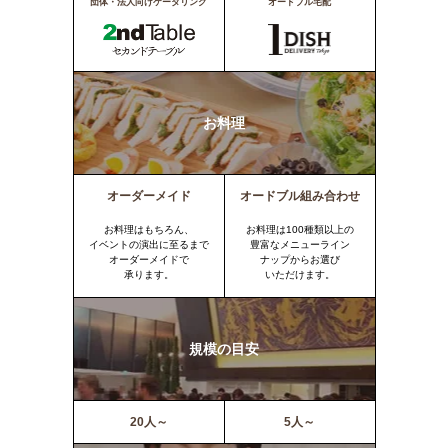
団体・法人向けケータリング
オードブル宅配
お料理
オーダーメイド
オードブル組み合わせ
お料理はもちろん、
お料理は100種類以上の
イベントの演出に至るまで
豊富なメニューライン
オーダーメイドで
ナップからお選び
承ります。
いただけます。
規模の目安
20人～
5人～