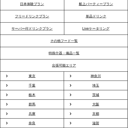
日本体験プラン
船上パーティープラン
2026.4.20
フリードリンクプラン
単品ドリンク
プレスリリースのご案内｜ケータリングのセカンド
テーブル、横浜事務所を新設。神奈川エリアのサー
サーバー付ドリンクプラン
Liveケータリング
ビス提供体制を強化し、質の高い「場づくり」をサ
ポート
その他フード一覧
特殊什器・備品一覧
2026.3.31
TBS「Nスタ」で、2ndTable「1DISH」の花見オー
出張可能エリア
ドブルが紹介されました
東京
神奈川
千葉
埼玉
2026.3.23
プレスリリースのご案内｜入社式の“そのまま懇親
栃木
茨城
会”が企業で広がる。 新入社員の交流を支える『オフ
群馬
大阪
ィスケータリング』という新しい活用法
兵庫
京都
奈良
滋賀
2026.3.20