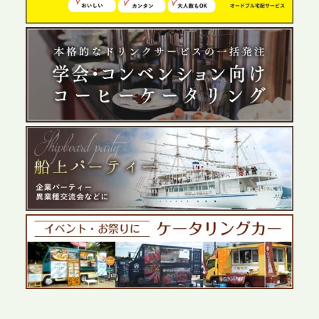
う「お祭りケータリング」の提供を開始
2026.5.29
プレスリリースのご案内｜ケータリングのセカンド
テーブル、群馬前橋支社を設立。再開発やオフィス
展開が進む前橋エリアの企業ニーズに応え、高品質
なサービスで各種イベント・懇親会をサポート
2026.5.27
プレスリリースのご案内｜ケータリングのセカンド
テーブル、千葉本社を新設。幕張・舞浜の大型イベ
ントから主要都市の社内懇親会まで、現地拠点を活
かしたスムーズな対応を展開
2026.5.22
プレスリリースのご案内｜ケータリングのセカンド
テーブル、栃木宇都宮支社を新設。北関東・栃木エ