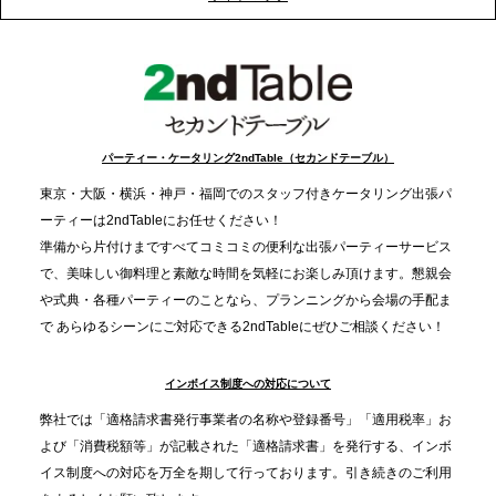
支える。ケータリングのセカンド テーブルが「HIGH
FIVE CHRISTMAS 2025」の梱包ボランティアへ食
事提供を実施へ
2025.12.9
TBS「Nスタ」で、2ndTable「1DISH」が紹介され
パーティー・ケータリング2ndTable（セカンドテーブル）
ました
東京・大阪・横浜・神戸・福岡でのスタッフ付きケータリング出張パ
ーティーは2ndTableにお任せください！
2025.11.21
準備から片付けまですべてコミコミの便利な出張パーティーサービス
プレスリリースのご案内｜忘年会は“移動時間ゼロ
で、美味しい御料理と素敵な時間を気軽にお楽しみ頂けます。懇親会
分”の時代へ。法人注文が前年比5倍に伸びた「宅配
や式典・各種パーティーのことなら、プランニングから会場の手配ま
で あらゆるシーンにご対応できる2ndTableにぜひご相談ください！
オードブル」が提案する、新しい乾杯文化
インボイス制度への対応について
2025.11.5
プレスリリースのご案内｜職場で完結する“忘年会・
弊社では「適格請求書発行事業者の名称や登録番号」「適用税率」お
納会ケータリング”が人気。幹事負担を軽減し、社内
よび「消費税額等」が記載された「適格請求書」を発行する、インボ
コミュニケーションを促進
イス制度への対応を万全を期して行っております。引き続きのご利用