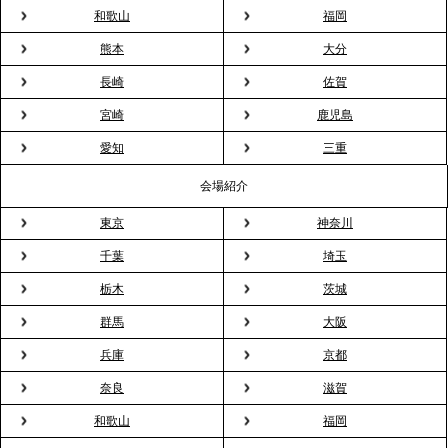
NHK「ニュースウオッチ9」で、2ndTable「室内花
和歌山
福岡
見」が紹介されました
熊本
大分
長崎
佐賀
2026.3.16
宮崎
鹿児島
プレスリリースのご案内｜2026年、春の親睦は「花
粉レス」な室内花見。福利厚生としても注目され
愛知
三重
る、快適で新しいお花見体験
会場紹介
東京
神奈川
2026.3.5
プレスリリースのご案内｜「室内お花見」の法人利
千葉
埼玉
用が前年比4倍に急増。オフィスに桜が届く福利厚生
栃木
茨城
の新定番
群馬
大阪
兵庫
京都
2026.2.13
プレスリリースのご案内｜オフィスが「１日限定の
奈良
滋賀
バー」に！福利厚生・社内交流を格上げする《出張
和歌山
福岡
バーテンダー》サービスを開始