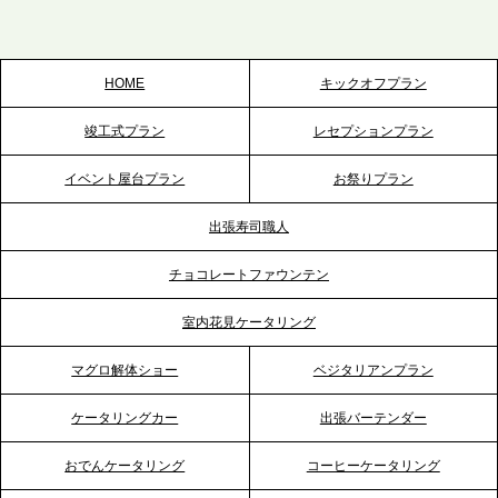
リアのパーティー需要に応え、地域密着型のサービ
スを拡充へ
HOME
キックオフプラン
2026.5.20
竣工式プラン
レセプションプラン
プレスリリースのご案内｜ケータリングのセカンド
テーブル、神戸本社を新たに設立。地域密着のサー
イベント屋台プラン
お祭りプラン
ビス向上と共に、西宮の調理拠点との連携を強化
出張寿司職人
2026.5.12
チョコレートファウンテン
プレスリリースのご案内｜ケータリングのセカンド
テーブル、埼玉大宮支社を新設。埼玉エリアのパー
室内花見ケータリング
ティー需要に応え、地域密着型のサービスを強化
マグロ解体ショー
ベジタリアンプラン
2026.4.21
ケータリングカー
出張バーテンダー
プレスリリースのご案内｜「温かな食」が会話のス
イッチに。新入社員研修で《食体験としてのケータ
おでんケータリング
コーヒーケータリング
リング》が注目される理由