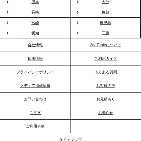
熊本
大分
2026.1.26
長崎
佐賀
プレスリリースのご案内｜もう「義理チョコ」で悩
宮崎
鹿児島
まない。職場のバレンタインをケータリングで“福利
愛知
三重
厚生”化。採用にも効く新スタイルを提案
会社情報
2ndTableについて
2026.1.23
採用情報
ご利用ガイド
RKB毎日放送「RKB NEWS」で、2ndTable「恵方
巻きケータリング」が紹介されました
プライバシーポリシー
よくある質問
メディア掲載情報
お客様の声
2026.1.20
プレスリリースのご案内｜節分がオフィスを変え
お問い合わせ
お見積もり
る？「恵方巻きケータリング」で、社内コミュニケ
ーションを活性化
ご注文
お知らせ
ご利用事例
2025.12.12
プレスリリースのご案内｜クリスマス支援の現場を
サイトマップ