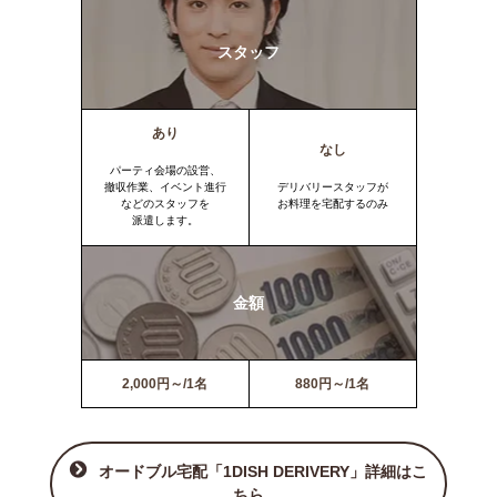
スタッフ
あり
なし
パーティ会場の設営、
撤収作業、イベント進行
デリバリースタッフが
などのスタッフを
お料理を宅配するのみ
派遣します。
金額
2,000円～/1名
880円～/1名
オードブル宅配「1DISH DERIVERY」詳細はこ
ちら