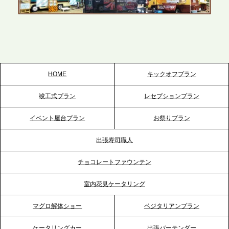
2026.5.22
プレスリリースのご案内｜ケータリングのセカンド
テーブル、栃木宇都宮支社を新設。北関東・栃木エ
リアのパーティー需要に応え、地域密着型のサービ
スを拡充へ
HOME
キックオフプラン
2026.5.20
竣工式プラン
レセプションプラン
プレスリリースのご案内｜ケータリングのセカンド
テーブル、神戸本社を新たに設立。地域密着のサー
イベント屋台プラン
お祭りプラン
ビス向上と共に、西宮の調理拠点との連携を強化
出張寿司職人
2026.5.12
チョコレートファウンテン
プレスリリースのご案内｜ケータリングのセカンド
テーブル、埼玉大宮支社を新設。埼玉エリアのパー
室内花見ケータリング
ティー需要に応え、地域密着型のサービスを強化
マグロ解体ショー
ベジタリアンプラン
2026.4.21
ケータリングカー
出張バーテンダー