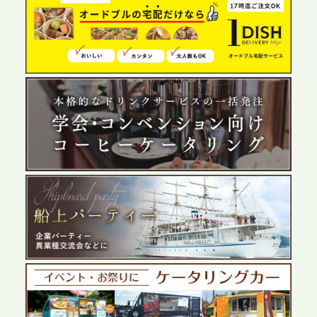
2026.6.4
プレスリリースのご案内｜夏の社内親睦が、配属後
の離職防止に。オフィスや会議室で縁日気分を味わ
う「お祭りケータリング」の提供を開始
2026.5.29
プレスリリースのご案内｜ケータリングのセカンド
テーブル、群馬前橋支社を設立。再開発やオフィス
展開が進む前橋エリアの企業ニーズに応え、高品質
なサービスで各種イベント・懇親会をサポート
2026.5.27
プレスリリースのご案内｜ケータリングのセカンド
テーブル、千葉本社を新設。幕張・舞浜の大型イベ
ントから主要都市の社内懇親会まで、現地拠点を活
かしたスムーズな対応を展開