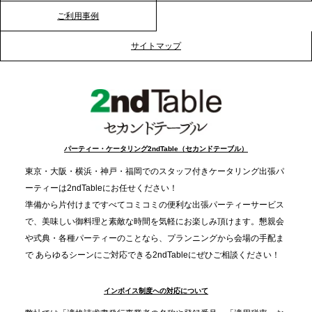
ご利用事例
2025.12.12
プレスリリースのご案内｜クリスマス支援の現場を
サイトマップ
支える。ケータリングのセカンド テーブルが「HIGH
FIVE CHRISTMAS 2025」の梱包ボランティアへ食
事提供を実施へ
2025.12.9
TBS「Nスタ」で、2ndTable「1DISH」が紹介され
パーティー・ケータリング2ndTable（セカンドテーブル）
ました
東京・大阪・横浜・神戸・福岡でのスタッフ付きケータリング出張パ
ーティーは2ndTableにお任せください！
2025.11.21
準備から片付けまですべてコミコミの便利な出張パーティーサービス
プレスリリースのご案内｜忘年会は“移動時間ゼロ
で、美味しい御料理と素敵な時間を気軽にお楽しみ頂けます。懇親会
分”の時代へ。法人注文が前年比5倍に伸びた「宅配
や式典・各種パーティーのことなら、プランニングから会場の手配ま
で あらゆるシーンにご対応できる2ndTableにぜひご相談ください！
オードブル」が提案する、新しい乾杯文化
インボイス制度への対応について
2025.11.5
プレスリリースのご案内｜職場で完結する“忘年会・