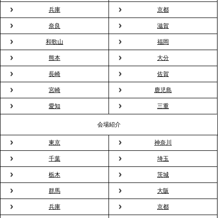
ィスケータリング』という新しい活用法
兵庫
京都
奈良
滋賀
2026.3.20
NHK「ニュースウオッチ9」で、2ndTable「室内花
和歌山
福岡
見」が紹介されました
熊本
大分
長崎
佐賀
2026.3.16
宮崎
鹿児島
プレスリリースのご案内｜2026年、春の親睦は「花
粉レス」な室内花見。福利厚生としても注目され
愛知
三重
る、快適で新しいお花見体験
会場紹介
東京
神奈川
2026.3.5
プレスリリースのご案内｜「室内お花見」の法人利
千葉
埼玉
用が前年比4倍に急増。オフィスに桜が届く福利厚生
栃木
茨城
の新定番
群馬
大阪
兵庫
京都
2026.2.13