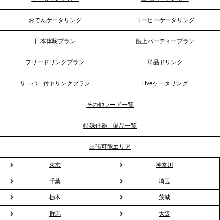
プレスリリースのご案内｜「温かな食」が会話のス
イッチに。新入社員研修で《食体験としてのケータ
おでんケータリング
コーヒーケータリング
リング》が注目される理由
日本体験プラン
船上パーティープラン
2026.4.20
フリードリンクプラン
単品ドリンク
プレスリリースのご案内｜ケータリングのセカンド
テーブル、横浜事務所を新設。神奈川エリアのサー
サーバー付ドリンクプラン
Liveケータリング
ビス提供体制を強化し、質の高い「場づくり」をサ
ポート
その他フード一覧
特殊什器・備品一覧
2026.3.31
TBS「Nスタ」で、2ndTable「1DISH」の花見オー
出張可能エリア
ドブルが紹介されました
東京
神奈川
千葉
埼玉
2026.3.23
プレスリリースのご案内｜入社式の“そのまま懇親
栃木
茨城
会”が企業で広がる。 新入社員の交流を支える『オフ
群馬
大阪