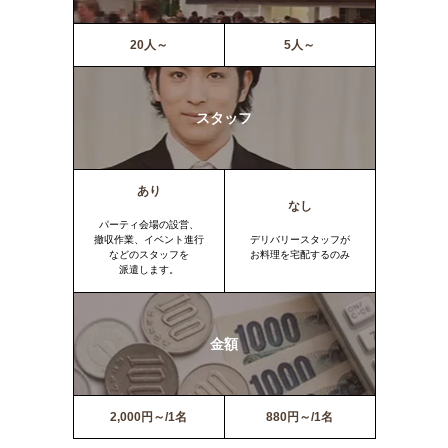
20人～
5人～
スタッフ
あり
なし
パーティ会場の設営、
撤収作業、イベント進行
デリバリースタッフが
などのスタッフを
お料理を宅配するのみ
派遣します。
金額
2,000円～/1名
880円～/1名