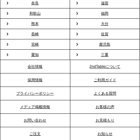
プレスリリースのご案内｜オフィスが「１日限定の
奈良
滋賀
バー」に！福利厚生・社内交流を格上げする《出張
和歌山
福岡
バーテンダー》サービスを開始
熊本
大分
2026.1.26
長崎
佐賀
プレスリリースのご案内｜もう「義理チョコ」で悩
宮崎
鹿児島
まない。職場のバレンタインをケータリングで“福利
愛知
三重
厚生”化。採用にも効く新スタイルを提案
会社情報
2ndTableについて
2026.1.23
採用情報
ご利用ガイド
RKB毎日放送「RKB NEWS」で、2ndTable「恵方
巻きケータリング」が紹介されました
プライバシーポリシー
よくある質問
メディア掲載情報
お客様の声
2026.1.20
プレスリリースのご案内｜節分がオフィスを変え
お問い合わせ
お見積もり
る？「恵方巻きケータリング」で、社内コミュニケ
ーションを活性化
ご注文
お知らせ