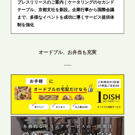
プレスリリースのご案内｜ケータリングのセカンド
テーブル、京都支社を新設。企業行事から国際会議
まで、多様なイベントを成功に導くサービス提供体
制を強化
2026.6.12
プレスリリースのご案内｜ケータリングのセカンド
オードブル、お弁当も充実
テーブル、東京都中央区に支社を新設。都内３拠点
目の展開で、拡大する出張パーティー・ケータリン
グ需要へシームレスに対応
2026.6.4
プレスリリースのご案内｜夏の社内親睦が、配属後
の離職防止に。オフィスや会議室で縁日気分を味わ
う「お祭りケータリング」の提供を開始
2026.5.29