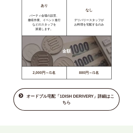
あり
なし
パーティ会場の設営、
撤収作業、イベント進行
デリバリースタッフが
などのスタッフを
お料理を宅配するのみ
派遣します。
金額
2,000円～/1名
880円～/1名
オードブル宅配「1DISH DERIVERY」詳細はこ
ちら