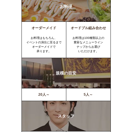
お料理
オーダーメイド
オードブル組み合わせ
お料理はもちろん、
お料理は100種類以上の
イベントの演出に至るまで
豊富なメニューライン
オーダーメイドで
ナップからお選び
承ります。
いただけます。
規模の目安
20人～
5人～
スタッフ