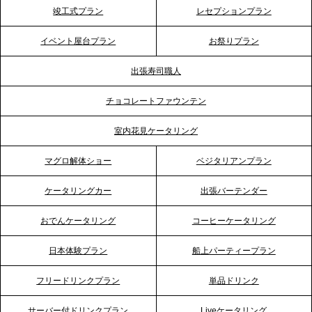
竣工式プラン
レセプションプラン
プレスリリースのご案内｜ケータリングのセカンド
テーブル、神戸本社を新たに設立。地域密着のサー
イベント屋台プラン
お祭りプラン
ビス向上と共に、西宮の調理拠点との連携を強化
出張寿司職人
2026.5.12
チョコレートファウンテン
プレスリリースのご案内｜ケータリングのセカンド
テーブル、埼玉大宮支社を新設。埼玉エリアのパー
室内花見ケータリング
ティー需要に応え、地域密着型のサービスを強化
マグロ解体ショー
ベジタリアンプラン
2026.4.21
ケータリングカー
出張バーテンダー
プレスリリースのご案内｜「温かな食」が会話のス
イッチに。新入社員研修で《食体験としてのケータ
おでんケータリング
コーヒーケータリング
リング》が注目される理由
日本体験プラン
船上パーティープラン
2026.4.20
フリードリンクプラン
単品ドリンク
プレスリリースのご案内｜ケータリングのセカンド
テーブル、横浜事務所を新設。神奈川エリアのサー
サーバー付ドリンクプラン
Liveケータリング