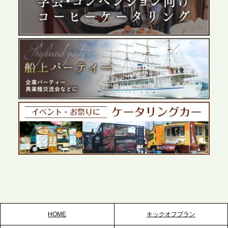
プレスリリースのご案内｜ケータリングのセカンド
テーブル、群馬前橋支社を設立。再開発やオフィス
展開が進む前橋エリアの企業ニーズに応え、高品質
なサービスで各種イベント・懇親会をサポート
2026.5.27
プレスリリースのご案内｜ケータリングのセカンド
テーブル、千葉本社を新設。幕張・舞浜の大型イベ
ントから主要都市の社内懇親会まで、現地拠点を活
かしたスムーズな対応を展開
2026.5.22
プレスリリースのご案内｜ケータリングのセカンド
テーブル、栃木宇都宮支社を新設。北関東・栃木エ
リアのパーティー需要に応え、地域密着型のサービ
スを拡充へ
HOME
キックオフプラン
2026.5.20