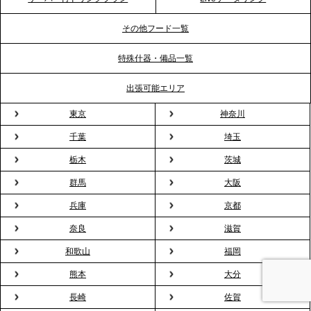
ビス提供体制を強化し、質の高い「場づくり」をサ
ポート
その他フード一覧
特殊什器・備品一覧
2026.3.31
TBS「Nスタ」で、2ndTable「1DISH」の花見オー
出張可能エリア
ドブルが紹介されました
東京
神奈川
千葉
埼玉
2026.3.23
プレスリリースのご案内｜入社式の“そのまま懇親
栃木
茨城
会”が企業で広がる。 新入社員の交流を支える『オフ
群馬
大阪
ィスケータリング』という新しい活用法
兵庫
京都
奈良
滋賀
2026.3.20
NHK「ニュースウオッチ9」で、2ndTable「室内花
和歌山
福岡
見」が紹介されました
熊本
大分
長崎
佐賀
2026.3.16