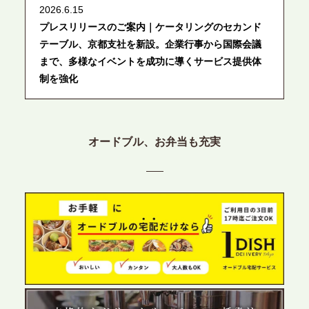
2026.6.15
プレスリリースのご案内｜ケータリングのセカンド
テーブル、京都支社を新設。企業行事から国際会議
まで、多様なイベントを成功に導くサービス提供体
制を強化
2026.6.12
プレスリリースのご案内｜ケータリングのセカンド
オードブル、お弁当も充実
テーブル、東京都中央区に支社を新設。都内３拠点
目の展開で、拡大する出張パーティー・ケータリン
グ需要へシームレスに対応
2026.6.4
プレスリリースのご案内｜夏の社内親睦が、配属後
の離職防止に。オフィスや会議室で縁日気分を味わ
う「お祭りケータリング」の提供を開始