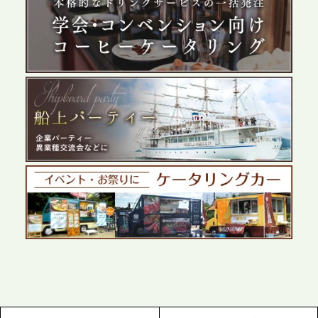
2026.5.29
プレスリリースのご案内｜ケータリングのセカンド
テーブル、群馬前橋支社を設立。再開発やオフィス
展開が進む前橋エリアの企業ニーズに応え、高品質
なサービスで各種イベント・懇親会をサポート
2026.5.27
プレスリリースのご案内｜ケータリングのセカンド
テーブル、千葉本社を新設。幕張・舞浜の大型イベ
ントから主要都市の社内懇親会まで、現地拠点を活
かしたスムーズな対応を展開
2026.5.22
プレスリリースのご案内｜ケータリングのセカンド
テーブル、栃木宇都宮支社を新設。北関東・栃木エ
リアのパーティー需要に応え、地域密着型のサービ
スを拡充へ