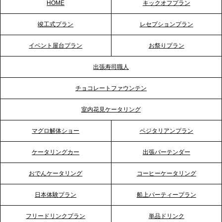
HOME
キックオフプラン
2026.5.20
竣工式プラン
レセプションプラン
プレスリリースのご案内｜ケータリングのセカンド
テーブル、神戸本社を新たに設立。地域密着のサー
イベント屋台プラン
お祭りプラン
ビス向上と共に、西宮の調理拠点との連携を強化
出張寿司職人
2026.5.12
チョコレートファウンテン
プレスリリースのご案内｜ケータリングのセカンド
テーブル、埼玉大宮支社を新設。埼玉エリアのパー
室内花見ケータリング
ティー需要に応え、地域密着型のサービスを強化
マグロ解体ショー
ベジタリアンプラン
2026.4.21
ケータリングカー
出張バーテンダー
プレスリリースのご案内｜「温かな食」が会話のス
イッチに。新入社員研修で《食体験としてのケータ
おでんケータリング
コーヒーケータリング
リング》が注目される理由
日本体験プラン
船上パーティープラン
2026.4.20
フリードリンクプラン
単品ドリンク
プレスリリースのご案内｜ケータリングのセカンド