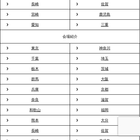
長崎
佐賀
2026.3.16
宮崎
鹿児島
プレスリリースのご案内｜2026年、春の親睦は「花
粉レス」な室内花見。福利厚生としても注目され
愛知
三重
る、快適で新しいお花見体験
会場紹介
東京
神奈川
2026.3.5
プレスリリースのご案内｜「室内お花見」の法人利
千葉
埼玉
用が前年比4倍に急増。オフィスに桜が届く福利厚生
栃木
茨城
の新定番
群馬
大阪
兵庫
京都
2026.2.13
プレスリリースのご案内｜オフィスが「１日限定の
奈良
滋賀
バー」に！福利厚生・社内交流を格上げする《出張
和歌山
福岡
バーテンダー》サービスを開始
熊本
大分
2026.1.26
長崎
佐賀
プレスリリースのご案内｜もう「義理チョコ」で悩