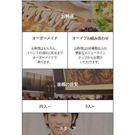
お料理
オーダーメイド
オードブル組み合わせ
お料理はもちろん、
お料理は100種類以上の
イベントの演出に至るまで
豊富なメニューライン
オーダーメイドで
ナップからお選び
承ります。
いただけます。
規模の目安
20人～
5人～
スタッフ