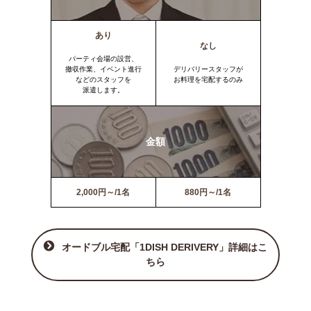
あり
なし
パーティ会場の設営、
撤収作業、イベント進行
デリバリースタッフが
などのスタッフを
お料理を宅配するのみ
派遣します。
金額
2,000円～/1名
880円～/1名
オードブル宅配「1DISH DERIVERY」詳細はこ
ちら