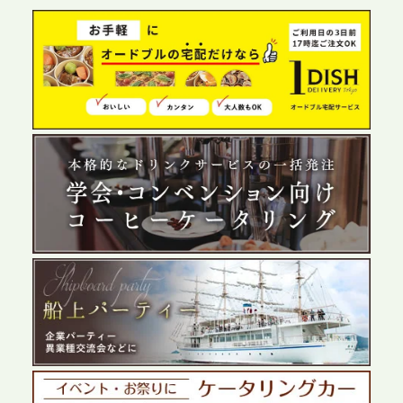
グ需要へシームレスに対応
2026.6.4
プレスリリースのご案内｜夏の社内親睦が、配属後
の離職防止に。オフィスや会議室で縁日気分を味わ
う「お祭りケータリング」の提供を開始
2026.5.29
プレスリリースのご案内｜ケータリングのセカンド
テーブル、群馬前橋支社を設立。再開発やオフィス
展開が進む前橋エリアの企業ニーズに応え、高品質
なサービスで各種イベント・懇親会をサポート
2026.5.27
プレスリリースのご案内｜ケータリングのセカンド
テーブル、千葉本社を新設。幕張・舞浜の大型イベ
ントから主要都市の社内懇親会まで、現地拠点を活
かしたスムーズな対応を展開