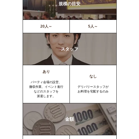
規模の目安
20人～
5人～
スタッフ
あり
なし
パーティ会場の設営、
撤収作業、イベント進行
デリバリースタッフが
などのスタッフを
お料理を宅配するのみ
派遣します。
金額