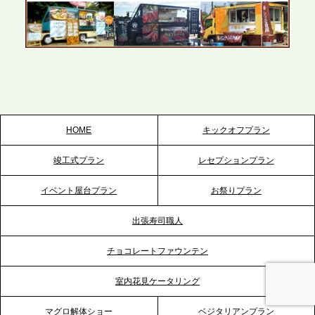
2026.5.22
プレスリリースのご案内｜ケータリングのセカンド
テーブル、栃木宇都宮支社を新設。北関東・栃木エ
リアのパーティー需要に応え、地域密着型のサービ
スを拡充へ
HOME
キックオフプラン
2026.5.20
竣工式プラン
レセプションプラン
プレスリリースのご案内｜ケータリングのセカンド
テーブル、神戸本社を新たに設立。地域密着のサー
イベント屋台プラン
お祭りプラン
ビス向上と共に、西宮の調理拠点との連携を強化
出張寿司職人
2026.5.12
チョコレートファウンテン
プレスリリースのご案内｜ケータリングのセカンド
テーブル、埼玉大宮支社を新設。埼玉エリアのパー
室内花見ケータリング
ティー需要に応え、地域密着型のサービスを強化
マグロ解体ショー
ベジタリアンプラン