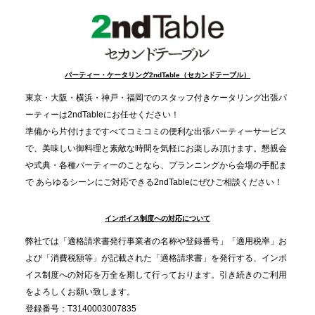
事提供を実施へ
2025.12.9
TBS「Nスタ」で、2ndTable「1DISH」が紹介され
パーティー・ケータリング2ndTable（セカンドテーブル）
ました
東京・大阪・横浜・神戸・福岡でのスタッフ付きケータリング出張パ
ーティーは2ndTableにお任せください！
2025.11.21
準備から片付けまですべてコミコミの便利な出張パーティーサービス
プレスリリースのご案内｜忘年会は“移動時間ゼロ
で、美味しい御料理と素敵な時間を気軽にお楽しみ頂けます。懇親会
分”の時代へ。法人注文が前年比5倍に伸びた「宅配
や式典・各種パーティーのことなら、プランニングから会場の手配ま
で あらゆるシーンにご対応できる2ndTableにぜひご相談ください！
オードブル」が提案する、新しい乾杯文化
インボイス制度への対応について
2025.11.5
プレスリリースのご案内｜職場で完結する“忘年会・
弊社では「適格請求書発行事業者の名称や登録番号」「適用税率」お
納会ケータリング”が人気。幹事負担を軽減し、社内
よび「消費税額等」が記載された「適格請求書」を発行する、インボ
コミュニケーションを促進
イス制度への対応を万全を期して行っております。引き続きのご利用
をよろしくお願い致します。
登録番号：T3140003007835