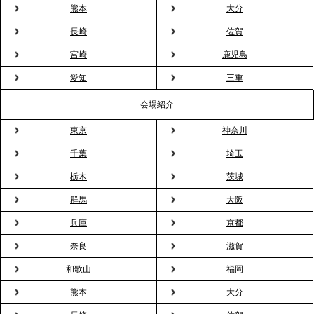
見」が紹介されました
熊本
大分
長崎
佐賀
2026.3.16
宮崎
鹿児島
プレスリリースのご案内｜2026年、春の親睦は「花
粉レス」な室内花見。福利厚生としても注目され
愛知
三重
る、快適で新しいお花見体験
会場紹介
東京
神奈川
2026.3.5
プレスリリースのご案内｜「室内お花見」の法人利
千葉
埼玉
用が前年比4倍に急増。オフィスに桜が届く福利厚生
栃木
茨城
の新定番
群馬
大阪
兵庫
京都
2026.2.13
プレスリリースのご案内｜オフィスが「１日限定の
奈良
滋賀
バー」に！福利厚生・社内交流を格上げする《出張
和歌山
福岡
バーテンダー》サービスを開始
熊本
大分