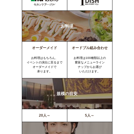
お料理
オーダーメイド
オードブル組み合わせ
お料理はもちろん、
お料理は100種類以上の
イベントの演出に至るまで
豊富なメニューライン
オーダーメイドで
ナップからお選び
承ります。
いただけます。
規模の目安
20人～
5人～