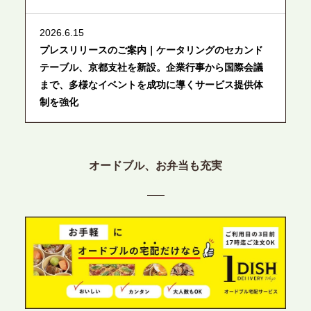
2026.6.15
プレスリリースのご案内｜ケータリングのセカンド
テーブル、京都支社を新設。企業行事から国際会議
まで、多様なイベントを成功に導くサービス提供体
制を強化
2026.6.12
プレスリリースのご案内｜ケータリングのセカンド
オードブル、お弁当も充実
テーブル、東京都中央区に支社を新設。都内３拠点
目の展開で、拡大する出張パーティー・ケータリン
グ需要へシームレスに対応
2026.6.4
プレスリリースのご案内｜夏の社内親睦が、配属後
の離職防止に。オフィスや会議室で縁日気分を味わ
う「お祭りケータリング」の提供を開始