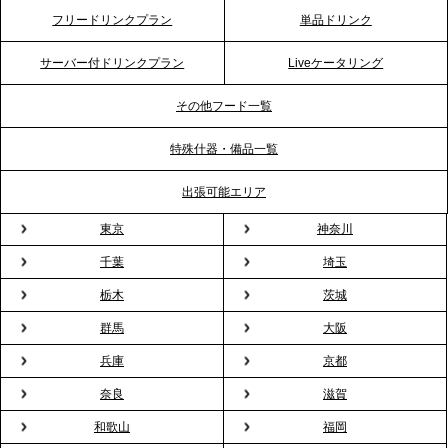
2026.4.20
フリードリンクプラン
単品ドリンク
プレスリリースのご案内｜ケータリングのセカンド
テーブル、横浜事務所を新設。神奈川エリアのサー
サーバー付ドリンクプラン
Liveケータリング
ビス提供体制を強化し、質の高い「場づくり」をサ
ポート
その他フード一覧
特殊什器・備品一覧
2026.3.31
TBS「Nスタ」で、2ndTable「1DISH」の花見オー
出張可能エリア
ドブルが紹介されました
東京
神奈川
千葉
埼玉
2026.3.23
プレスリリースのご案内｜入社式の“そのまま懇親
栃木
茨城
会”が企業で広がる。 新入社員の交流を支える『オフ
群馬
大阪
ィスケータリング』という新しい活用法
兵庫
京都
奈良
滋賀
2026.3.20
NHK「ニュースウオッチ9」で、2ndTable「室内花
和歌山
福岡