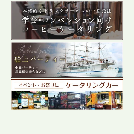
2026.5.29
プレスリリースのご案内｜ケータリングのセカンド
テーブル、群馬前橋支社を設立。再開発やオフィス
展開が進む前橋エリアの企業ニーズに応え、高品質
なサービスで各種イベント・懇親会をサポート
2026.5.27
プレスリリースのご案内｜ケータリングのセカンド
テーブル、千葉本社を新設。幕張・舞浜の大型イベ
ントから主要都市の社内懇親会まで、現地拠点を活
かしたスムーズな対応を展開
2026.5.22
プレスリリースのご案内｜ケータリングのセカンド
テーブル、栃木宇都宮支社を新設。北関東・栃木エ
リアのパーティー需要に応え、地域密着型のサービ