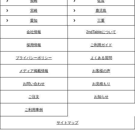
2026.1.26
長崎
佐賀
プレスリリースのご案内｜もう「義理チョコ」で悩
宮崎
鹿児島
まない。職場のバレンタインをケータリングで“福利
愛知
三重
厚生”化。採用にも効く新スタイルを提案
会社情報
2ndTableについて
2026.1.23
採用情報
ご利用ガイド
RKB毎日放送「RKB NEWS」で、2ndTable「恵方
巻きケータリング」が紹介されました
プライバシーポリシー
よくある質問
メディア掲載情報
お客様の声
2026.1.20
プレスリリースのご案内｜節分がオフィスを変え
お問い合わせ
お見積もり
る？「恵方巻きケータリング」で、社内コミュニケ
ーションを活性化
ご注文
お知らせ
ご利用事例
2025.12.12
プレスリリースのご案内｜クリスマス支援の現場を
サイトマップ
支える。ケータリングのセカンド テーブルが「HIGH
FIVE CHRISTMAS 2025」の梱包ボランティアへ食