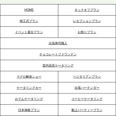
スを拡充へ
HOME
キックオフプラン
2026.5.20
竣工式プラン
レセプションプラン
プレスリリースのご案内｜ケータリングのセカンド
テーブル、神戸本社を新たに設立。地域密着のサー
イベント屋台プラン
お祭りプラン
ビス向上と共に、西宮の調理拠点との連携を強化
出張寿司職人
2026.5.12
チョコレートファウンテン
プレスリリースのご案内｜ケータリングのセカンド
テーブル、埼玉大宮支社を新設。埼玉エリアのパー
室内花見ケータリング
ティー需要に応え、地域密着型のサービスを強化
マグロ解体ショー
ベジタリアンプラン
2026.4.21
ケータリングカー
出張バーテンダー
プレスリリースのご案内｜「温かな食」が会話のス
イッチに。新入社員研修で《食体験としてのケータ
おでんケータリング
コーヒーケータリング
リング》が注目される理由
日本体験プラン
船上パーティープラン