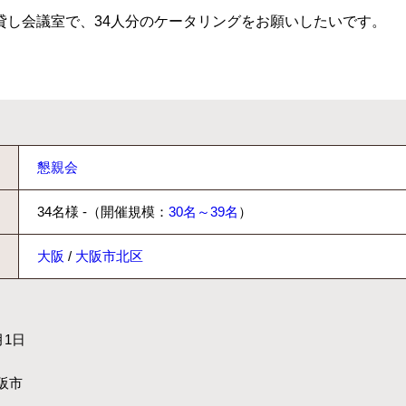
貸し会議室で、34人分のケータリングをお願いしたいです。
懇親会
34名様 -（開催規模：
30名～39名
）
大阪
/
大阪市北区
月1日
阪市