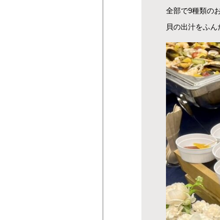
全部で9種類の
貝の出汁をふん