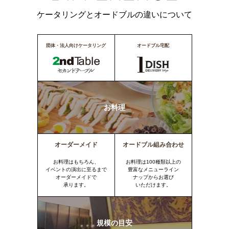
ケータリングとオードブルの違いについて
団体・法人向けケータリング
オードブル宅配
お料理
オーダーメイド
オードブル組み合わせ
お料理はもちろん、
お料理は100種類以上の
イベントの演出に至るまで
豊富なメニューライン
オーダーメイドで
ナップからお選び
承ります。
いただけます。
規模の目安