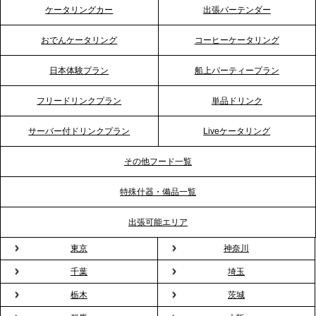
ケータリングカー
出張バーテンダー
プレスリリースのご案内｜「温かな食」が会話のス
イッチに。新入社員研修で《食体験としてのケータ
おでんケータリング
コーヒーケータリング
リング》が注目される理由
日本体験プラン
船上パーティープラン
2026.4.20
フリードリンクプラン
単品ドリンク
プレスリリースのご案内｜ケータリングのセカンド
テーブル、横浜事務所を新設。神奈川エリアのサー
サーバー付ドリンクプラン
Liveケータリング
ビス提供体制を強化し、質の高い「場づくり」をサ
ポート
その他フード一覧
特殊什器・備品一覧
2026.3.31
TBS「Nスタ」で、2ndTable「1DISH」の花見オー
出張可能エリア
ドブルが紹介されました
東京
神奈川
千葉
埼玉
2026.3.23
プレスリリースのご案内｜入社式の“そのまま懇親
栃木
茨城
会”が企業で広がる。 新入社員の交流を支える『オフ