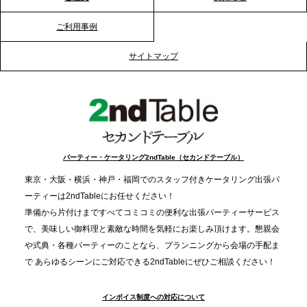
ご利用事例
2025.12.12
プレスリリースのご案内｜クリスマス支援の現場を
サイトマップ
支える。ケータリングのセカンド テーブルが「HIGH
FIVE CHRISTMAS 2025」の梱包ボランティアへ食
事提供を実施へ
2025.12.9
TBS「Nスタ」で、2ndTable「1DISH」が紹介され
パーティー・ケータリング2ndTable（セカンドテーブル）
ました
東京・大阪・横浜・神戸・福岡でのスタッフ付きケータリング出張パ
ーティーは2ndTableにお任せください！
2025.11.21
準備から片付けまですべてコミコミの便利な出張パーティーサービス
プレスリリースのご案内｜忘年会は“移動時間ゼロ
で、美味しい御料理と素敵な時間を気軽にお楽しみ頂けます。懇親会
分”の時代へ。法人注文が前年比5倍に伸びた「宅配
や式典・各種パーティーのことなら、プランニングから会場の手配ま
で あらゆるシーンにご対応できる2ndTableにぜひご相談ください！
オードブル」が提案する、新しい乾杯文化
インボイス制度への対応について
2025.11.5