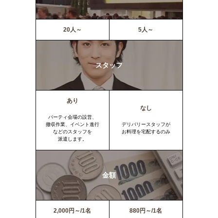
20人～
5人～
スタッフ
あり
なし
パーティ会場の設営、
撤収作業、イベント進行
デリバリースタッフが
などのスタッフを
お料理を宅配するのみ
派遣します。
金額
2,000円～/1名
880円～/1名