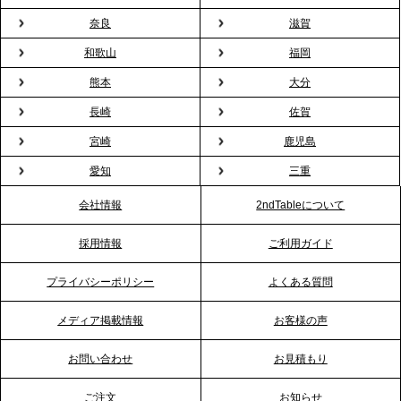
プレスリリースのご案内｜オフィスが「１日限定の
奈良
滋賀
バー」に！福利厚生・社内交流を格上げする《出張
和歌山
福岡
バーテンダー》サービスを開始
熊本
大分
2026.1.26
長崎
佐賀
プレスリリースのご案内｜もう「義理チョコ」で悩
宮崎
鹿児島
まない。職場のバレンタインをケータリングで“福利
愛知
三重
厚生”化。採用にも効く新スタイルを提案
会社情報
2ndTableについて
2026.1.23
採用情報
ご利用ガイド
RKB毎日放送「RKB NEWS」で、2ndTable「恵方
巻きケータリング」が紹介されました
プライバシーポリシー
よくある質問
メディア掲載情報
お客様の声
2026.1.20
プレスリリースのご案内｜節分がオフィスを変え
お問い合わせ
お見積もり
る？「恵方巻きケータリング」で、社内コミュニケ
ーションを活性化
ご注文
お知らせ