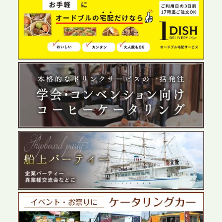
2026.6.4
プレスリリースのご案内｜夏の社内親睦が、配属後
の離職防止に。オフィスや会議室で縁日気分を味わ
う「お祭りケータリング」の提供を開始
2026.5.29
プレスリリースのご案内｜ケータリングのセカンド
テーブル、群馬前橋支社を設立。再開発やオフィス
展開が進む前橋エリアの企業ニーズに応え、高品質
なサービスで各種イベント・懇親会をサポート
2026.5.27
プレスリリースのご案内｜ケータリングのセカンド
テーブル、千葉本社を新設。幕張・舞浜の大型イベ
ントから主要都市の社内懇親会まで、現地拠点を活
かしたスムーズな対応を展開