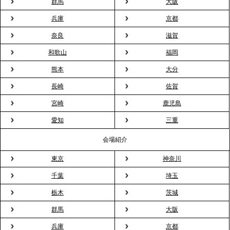
群馬
大阪
ィスケータリング』という新しい活用法
兵庫
京都
奈良
滋賀
2026.3.20
NHK「ニュースウオッチ9」で、2ndTable「室内花
和歌山
福岡
見」が紹介されました
熊本
大分
長崎
佐賀
2026.3.16
宮崎
鹿児島
プレスリリースのご案内｜2026年、春の親睦は「花
粉レス」な室内花見。福利厚生としても注目され
愛知
三重
る、快適で新しいお花見体験
会場紹介
東京
神奈川
2026.3.5
プレスリリースのご案内｜「室内お花見」の法人利
千葉
埼玉
用が前年比4倍に急増。オフィスに桜が届く福利厚生
栃木
茨城
の新定番
群馬
大阪
兵庫
京都
2026.2.13