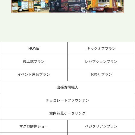
2026.5.22
プレスリリースのご案内｜ケータリングのセカンド
テーブル、栃木宇都宮支社を新設。北関東・栃木エ
リアのパーティー需要に応え、地域密着型のサービ
スを拡充へ
HOME
キックオフプラン
2026.5.20
竣工式プラン
レセプションプラン
プレスリリースのご案内｜ケータリングのセカンド
テーブル、神戸本社を新たに設立。地域密着のサー
イベント屋台プラン
お祭りプラン
ビス向上と共に、西宮の調理拠点との連携を強化
出張寿司職人
2026.5.12
チョコレートファウンテン
プレスリリースのご案内｜ケータリングのセカンド
テーブル、埼玉大宮支社を新設。埼玉エリアのパー
室内花見ケータリング
ティー需要に応え、地域密着型のサービスを強化
マグロ解体ショー
ベジタリアンプラン
2026.4.21