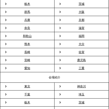
プレスリリースのご案内｜入社式の“そのまま懇親
栃木
茨城
会”が企業で広がる。 新入社員の交流を支える『オフ
群馬
大阪
ィスケータリング』という新しい活用法
兵庫
京都
奈良
滋賀
2026.3.20
NHK「ニュースウオッチ9」で、2ndTable「室内花
和歌山
福岡
見」が紹介されました
熊本
大分
長崎
佐賀
2026.3.16
宮崎
鹿児島
プレスリリースのご案内｜2026年、春の親睦は「花
粉レス」な室内花見。福利厚生としても注目され
愛知
三重
る、快適で新しいお花見体験
会場紹介
東京
神奈川
2026.3.5
プレスリリースのご案内｜「室内お花見」の法人利
千葉
埼玉
用が前年比4倍に急増。オフィスに桜が届く福利厚生
栃木
茨城
の新定番