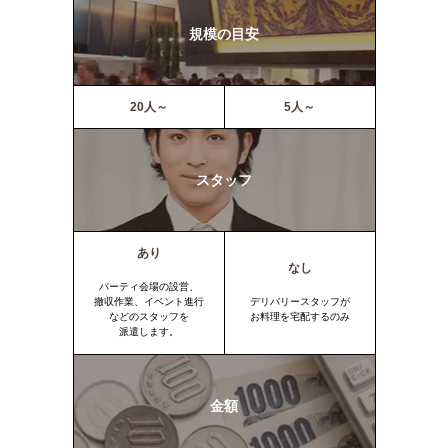
規模の目安
20人～
5人～
スタッフ
あり
なし
パーティ会場の設営、
撤収作業、イベント進行
デリバリースタッフが
などのスタッフを
お料理を宅配するのみ
派遣します。
金額