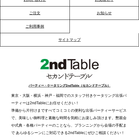
る？「恵方巻きケータリング」で、社内コミュニケ
ーションを活性化
ご注文
お知らせ
ご利用事例
2025.12.12
プレスリリースのご案内｜クリスマス支援の現場を
サイトマップ
支える。ケータリングのセカンド テーブルが「HIGH
FIVE CHRISTMAS 2025」の梱包ボランティアへ食
事提供を実施へ
2025.12.9
TBS「Nスタ」で、2ndTable「1DISH」が紹介され
パーティー・ケータリング2ndTable（セカンドテーブル）
ました
東京・大阪・横浜・神戸・福岡でのスタッフ付きケータリング出張パ
ーティーは2ndTableにお任せください！
2025.11.21
準備から片付けまですべてコミコミの便利な出張パーティーサービス
プレスリリースのご案内｜忘年会は“移動時間ゼロ
で、美味しい御料理と素敵な時間を気軽にお楽しみ頂けます。懇親会
分”の時代へ。法人注文が前年比5倍に伸びた「宅配
や式典・各種パーティーのことなら、プランニングから会場の手配ま
で あらゆるシーンにご対応できる2ndTableにぜひご相談ください！
オードブル」が提案する、新しい乾杯文化