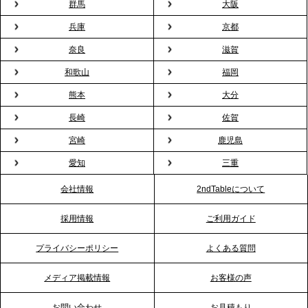
群馬
大阪
兵庫
京都
2026.2.13
プレスリリースのご案内｜オフィスが「１日限定の
奈良
滋賀
バー」に！福利厚生・社内交流を格上げする《出張
和歌山
福岡
バーテンダー》サービスを開始
熊本
大分
2026.1.26
長崎
佐賀
プレスリリースのご案内｜もう「義理チョコ」で悩
宮崎
鹿児島
まない。職場のバレンタインをケータリングで“福利
愛知
三重
厚生”化。採用にも効く新スタイルを提案
会社情報
2ndTableについて
2026.1.23
採用情報
ご利用ガイド
RKB毎日放送「RKB NEWS」で、2ndTable「恵方
巻きケータリング」が紹介されました
プライバシーポリシー
よくある質問
メディア掲載情報
お客様の声
2026.1.20
プレスリリースのご案内｜節分がオフィスを変え
お問い合わせ
お見積もり