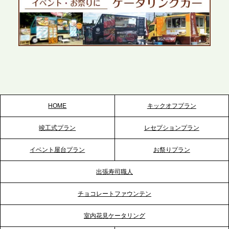
かしたスムーズな対応を展開
2026.5.22
プレスリリースのご案内｜ケータリングのセカンド
テーブル、栃木宇都宮支社を新設。北関東・栃木エ
リアのパーティー需要に応え、地域密着型のサービ
スを拡充へ
HOME
キックオフプラン
2026.5.20
竣工式プラン
レセプションプラン
プレスリリースのご案内｜ケータリングのセカンド
テーブル、神戸本社を新たに設立。地域密着のサー
イベント屋台プラン
お祭りプラン
ビス向上と共に、西宮の調理拠点との連携を強化
出張寿司職人
2026.5.12
チョコレートファウンテン
プレスリリースのご案内｜ケータリングのセカンド
テーブル、埼玉大宮支社を新設。埼玉エリアのパー
室内花見ケータリング
ティー需要に応え、地域密着型のサービスを強化