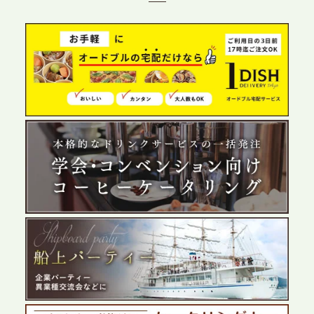
グ需要へシームレスに対応
2026.6.4
プレスリリースのご案内｜夏の社内親睦が、配属後
の離職防止に。オフィスや会議室で縁日気分を味わ
う「お祭りケータリング」の提供を開始
2026.5.29
プレスリリースのご案内｜ケータリングのセカンド
テーブル、群馬前橋支社を設立。再開発やオフィス
展開が進む前橋エリアの企業ニーズに応え、高品質
なサービスで各種イベント・懇親会をサポート
2026.5.27
プレスリリースのご案内｜ケータリングのセカンド
テーブル、千葉本社を新設。幕張・舞浜の大型イベ
ントから主要都市の社内懇親会まで、現地拠点を活