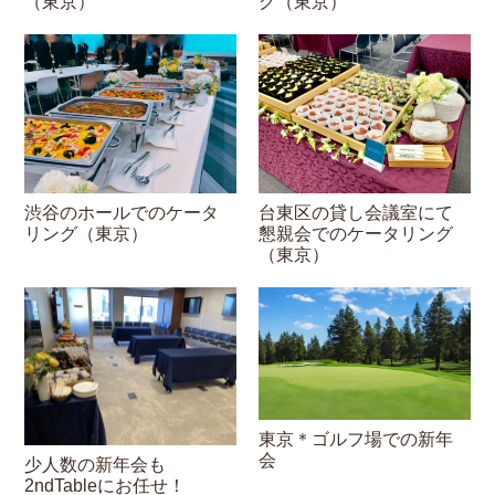
（東京）
グ（東京）
渋谷のホールでのケータ
台東区の貸し会議室にて
リング（東京）
懇親会でのケータリング
（東京）
東京＊ゴルフ場での新年
会
少人数の新年会も
2ndTableにお任せ！