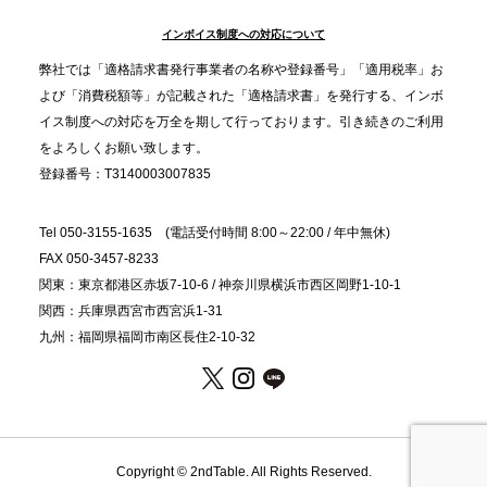
インボイス制度への対応について
2025.11.5
プレスリリースのご案内｜職場で完結する“忘年会・
弊社では「適格請求書発行事業者の名称や登録番号」「適用税率」お
納会ケータリング”が人気。幹事負担を軽減し、社内
よび「消費税額等」が記載された「適格請求書」を発行する、インボ
コミュニケーションを促進
イス制度への対応を万全を期して行っております。引き続きのご利用
をよろしくお願い致します。
登録番号：T3140003007835
Tel 050-3155-1635 (電話受付時間 8:00～22:00 / 年中無休)
FAX 050-3457-8233
関東：東京都港区赤坂7-10-6 / 神奈川県横浜市西区岡野1-10-1
関西：兵庫県西宮市西宮浜1-31
九州：福岡県福岡市南区長住2-10-32
Copyright © 2ndTable. All Rights Reserved.