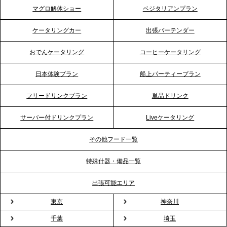
マグロ解体ショー
ベジタリアンプラン
2026.4.21
ケータリングカー
出張バーテンダー
プレスリリースのご案内｜「温かな食」が会話のス
イッチに。新入社員研修で《食体験としてのケータ
おでんケータリング
コーヒーケータリング
リング》が注目される理由
日本体験プラン
船上パーティープラン
2026.4.20
フリードリンクプラン
単品ドリンク
プレスリリースのご案内｜ケータリングのセカンド
テーブル、横浜事務所を新設。神奈川エリアのサー
サーバー付ドリンクプラン
Liveケータリング
ビス提供体制を強化し、質の高い「場づくり」をサ
ポート
その他フード一覧
特殊什器・備品一覧
2026.3.31
TBS「Nスタ」で、2ndTable「1DISH」の花見オー
出張可能エリア
ドブルが紹介されました
東京
神奈川
千葉
埼玉
2026.3.23