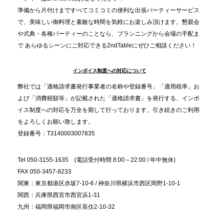
2025.11.21
準備から片付けまですべてコミコミの便利な出張パーティーサービス
プレスリリースのご案内｜忘年会は“移動時間ゼロ
で、美味しい御料理と素敵な時間を気軽にお楽しみ頂けます。懇親会
分”の時代へ。法人注文が前年比5倍に伸びた「宅配
や式典・各種パーティーのことなら、プランニングから会場の手配ま
で あらゆるシーンにご対応できる2ndTableにぜひご相談ください！
オードブル」が提案する、新しい乾杯文化
インボイス制度への対応について
2025.11.5
プレスリリースのご案内｜職場で完結する“忘年会・
弊社では「適格請求書発行事業者の名称や登録番号」「適用税率」お
納会ケータリング”が人気。幹事負担を軽減し、社内
よび「消費税額等」が記載された「適格請求書」を発行する、インボ
コミュニケーションを促進
イス制度への対応を万全を期して行っております。引き続きのご利用
をよろしくお願い致します。
登録番号：T3140003007835
Tel 050-3155-1635 (電話受付時間 8:00～22:00 / 年中無休)
FAX 050-3457-8233
関東：東京都港区赤坂7-10-6 / 神奈川県横浜市西区岡野1-10-1
関西：兵庫県西宮市西宮浜1-31
九州：福岡県福岡市南区長住2-10-32