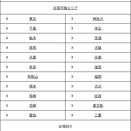
TBS「Nスタ」で、2ndTable「1DISH」の花見オー
出張可能エリア
ドブルが紹介されました
東京
神奈川
千葉
埼玉
2026.3.23
プレスリリースのご案内｜入社式の“そのまま懇親
栃木
茨城
会”が企業で広がる。 新入社員の交流を支える『オフ
群馬
大阪
ィスケータリング』という新しい活用法
兵庫
京都
奈良
滋賀
2026.3.20
NHK「ニュースウオッチ9」で、2ndTable「室内花
和歌山
福岡
見」が紹介されました
熊本
大分
長崎
佐賀
2026.3.16
宮崎
鹿児島
プレスリリースのご案内｜2026年、春の親睦は「花
粉レス」な室内花見。福利厚生としても注目され
愛知
三重
る、快適で新しいお花見体験
会場紹介