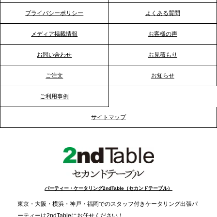
巻きケータリング」が紹介されました
プライバシーポリシー
よくある質問
メディア掲載情報
お客様の声
2026.1.20
プレスリリースのご案内｜節分がオフィスを変え
お問い合わせ
お見積もり
る？「恵方巻きケータリング」で、社内コミュニケ
ーションを活性化
ご注文
お知らせ
ご利用事例
2025.12.12
プレスリリースのご案内｜クリスマス支援の現場を
サイトマップ
支える。ケータリングのセカンド テーブルが「HIGH
FIVE CHRISTMAS 2025」の梱包ボランティアへ食
事提供を実施へ
2025.12.9
TBS「Nスタ」で、2ndTable「1DISH」が紹介され
パーティー・ケータリング2ndTable（セカンドテーブル）
ました
東京・大阪・横浜・神戸・福岡でのスタッフ付きケータリング出張パ
ーティーは2ndTableにお任せください！