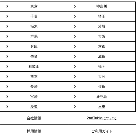
東京
神奈川
2026.3.5
プレスリリースのご案内｜「室内お花見」の法人利
千葉
埼玉
用が前年比4倍に急増。オフィスに桜が届く福利厚生
栃木
茨城
の新定番
群馬
大阪
兵庫
京都
2026.2.13
プレスリリースのご案内｜オフィスが「１日限定の
奈良
滋賀
バー」に！福利厚生・社内交流を格上げする《出張
和歌山
福岡
バーテンダー》サービスを開始
熊本
大分
2026.1.26
長崎
佐賀
プレスリリースのご案内｜もう「義理チョコ」で悩
宮崎
鹿児島
まない。職場のバレンタインをケータリングで“福利
愛知
三重
厚生”化。採用にも効く新スタイルを提案
会社情報
2ndTableについて
2026.1.23
採用情報
ご利用ガイド
RKB毎日放送「RKB NEWS」で、2ndTable「恵方