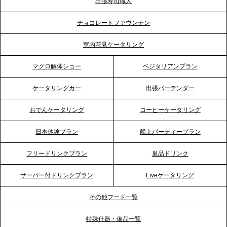
出張寿司職人
2026.5.12
チョコレートファウンテン
プレスリリースのご案内｜ケータリングのセカンド
テーブル、埼玉大宮支社を新設。埼玉エリアのパー
室内花見ケータリング
ティー需要に応え、地域密着型のサービスを強化
マグロ解体ショー
ベジタリアンプラン
2026.4.21
ケータリングカー
出張バーテンダー
プレスリリースのご案内｜「温かな食」が会話のス
イッチに。新入社員研修で《食体験としてのケータ
おでんケータリング
コーヒーケータリング
リング》が注目される理由
日本体験プラン
船上パーティープラン
2026.4.20
フリードリンクプラン
単品ドリンク
プレスリリースのご案内｜ケータリングのセカンド
テーブル、横浜事務所を新設。神奈川エリアのサー
サーバー付ドリンクプラン
Liveケータリング
ビス提供体制を強化し、質の高い「場づくり」をサ
ポート
その他フード一覧
特殊什器・備品一覧
2026.3.31