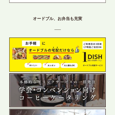
2026.6.12
プレスリリースのご案内｜ケータリングのセカンド
オードブル、お弁当も充実
テーブル、東京都中央区に支社を新設。都内３拠点
目の展開で、拡大する出張パーティー・ケータリン
グ需要へシームレスに対応
2026.6.4
プレスリリースのご案内｜夏の社内親睦が、配属後
の離職防止に。オフィスや会議室で縁日気分を味わ
う「お祭りケータリング」の提供を開始
2026.5.29
プレスリリースのご案内｜ケータリングのセカンド
テーブル、群馬前橋支社を設立。再開発やオフィス
展開が進む前橋エリアの企業ニーズに応え、高品質
なサービスで各種イベント・懇親会をサポート