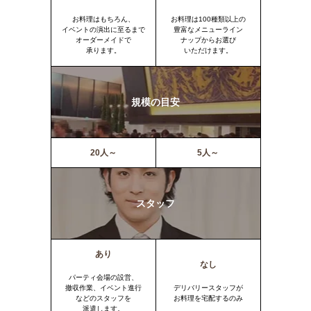
お料理はもちろん、
お料理は100種類以上の
イベントの演出に至るまで
豊富なメニューライン
オーダーメイドで
ナップからお選び
承ります。
いただけます。
規模の目安
20人～
5人～
スタッフ
あり
なし
パーティ会場の設営、
撤収作業、イベント進行
デリバリースタッフが
などのスタッフを
お料理を宅配するのみ
派遣します。