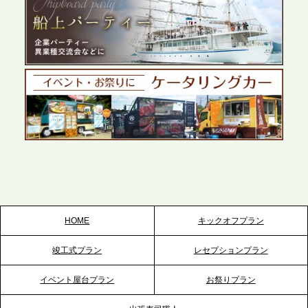
2026.5.27
プレスリリースのご案内｜ケータリングのセカンド
テーブル、千葉本社を新設。幕張・舞浜の大型イベ
ントから主要都市の社内懇親会まで、現地拠点を活
かしたスムーズな対応を展開
2026.5.22
プレスリリースのご案内｜ケータリングのセカンド
テーブル、栃木宇都宮支社を新設。北関東・栃木エ
リアのパーティー需要に応え、地域密着型のサービ
スを拡充へ
HOME
キックオフプラン
2026.5.20
竣工式プラン
レセプションプラン
プレスリリースのご案内｜ケータリングのセカンド
テーブル、神戸本社を新たに設立。地域密着のサー
イベント屋台プラン
お祭りプラン
ビス向上と共に、西宮の調理拠点との連携を強化