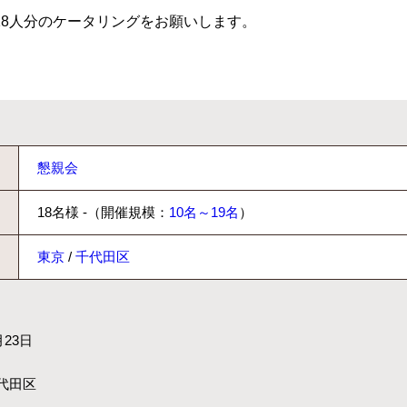
18人分のケータリングをお願いします。
懇親会
18名様 -（開催規模：
10名～19名
）
東京
/
千代田区
月23日
代田区