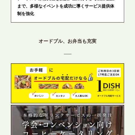
まで、多様なイベントを成功に導くサービス提供体
制を強化
2026.6.12
プレスリリースのご案内｜ケータリングのセカンド
オードブル、お弁当も充実
テーブル、東京都中央区に支社を新設。都内３拠点
目の展開で、拡大する出張パーティー・ケータリン
グ需要へシームレスに対応
2026.6.4
プレスリリースのご案内｜夏の社内親睦が、配属後
の離職防止に。オフィスや会議室で縁日気分を味わ
う「お祭りケータリング」の提供を開始
2026.5.29
プレスリリースのご案内｜ケータリングのセカンド
テーブル、群馬前橋支社を設立。再開発やオフィス