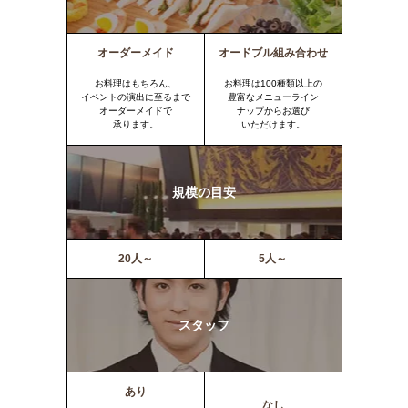
オーダーメイド
オードブル組み合わせ
お料理はもちろん、
お料理は100種類以上の
イベントの演出に至るまで
豊富なメニューライン
オーダーメイドで
ナップからお選び
承ります。
いただけます。
規模の目安
20人～
5人～
スタッフ
あり
なし