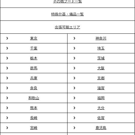
ポート
その他フード一覧
特殊什器・備品一覧
2026.3.31
TBS「Nスタ」で、2ndTable「1DISH」の花見オー
出張可能エリア
ドブルが紹介されました
東京
神奈川
千葉
埼玉
2026.3.23
プレスリリースのご案内｜入社式の“そのまま懇親
栃木
茨城
会”が企業で広がる。 新入社員の交流を支える『オフ
群馬
大阪
ィスケータリング』という新しい活用法
兵庫
京都
奈良
滋賀
2026.3.20
NHK「ニュースウオッチ9」で、2ndTable「室内花
和歌山
福岡
見」が紹介されました
熊本
大分
長崎
佐賀
2026.3.16
宮崎
鹿児島
プレスリリースのご案内｜2026年、春の親睦は「花