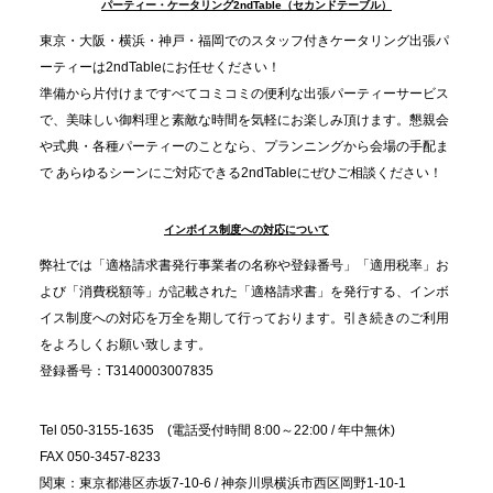
TBS「Nスタ」で、2ndTable「1DISH」が紹介され
パーティー・ケータリング2ndTable（セカンドテーブル）
ました
東京・大阪・横浜・神戸・福岡でのスタッフ付きケータリング出張パ
ーティーは2ndTableにお任せください！
2025.11.21
準備から片付けまですべてコミコミの便利な出張パーティーサービス
プレスリリースのご案内｜忘年会は“移動時間ゼロ
で、美味しい御料理と素敵な時間を気軽にお楽しみ頂けます。懇親会
分”の時代へ。法人注文が前年比5倍に伸びた「宅配
や式典・各種パーティーのことなら、プランニングから会場の手配ま
で あらゆるシーンにご対応できる2ndTableにぜひご相談ください！
オードブル」が提案する、新しい乾杯文化
インボイス制度への対応について
2025.11.5
プレスリリースのご案内｜職場で完結する“忘年会・
弊社では「適格請求書発行事業者の名称や登録番号」「適用税率」お
納会ケータリング”が人気。幹事負担を軽減し、社内
よび「消費税額等」が記載された「適格請求書」を発行する、インボ
コミュニケーションを促進
イス制度への対応を万全を期して行っております。引き続きのご利用
をよろしくお願い致します。
登録番号：T3140003007835
Tel 050-3155-1635 (電話受付時間 8:00～22:00 / 年中無休)
FAX 050-3457-8233
関東：東京都港区赤坂7-10-6 / 神奈川県横浜市西区岡野1-10-1