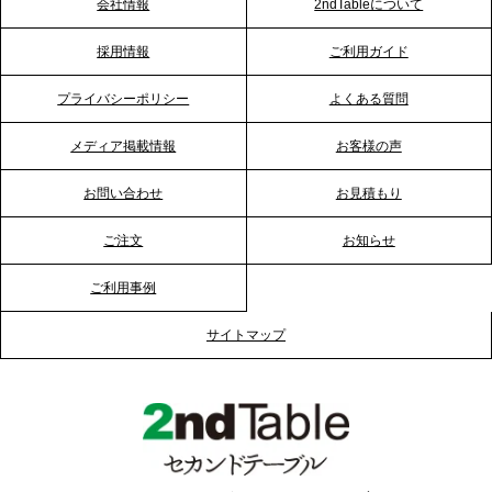
会社情報
2ndTableについて
2026.1.23
採用情報
ご利用ガイド
RKB毎日放送「RKB NEWS」で、2ndTable「恵方
巻きケータリング」が紹介されました
プライバシーポリシー
よくある質問
メディア掲載情報
お客様の声
2026.1.20
プレスリリースのご案内｜節分がオフィスを変え
お問い合わせ
お見積もり
る？「恵方巻きケータリング」で、社内コミュニケ
ーションを活性化
ご注文
お知らせ
ご利用事例
2025.12.12
プレスリリースのご案内｜クリスマス支援の現場を
サイトマップ
支える。ケータリングのセカンド テーブルが「HIGH
FIVE CHRISTMAS 2025」の梱包ボランティアへ食
事提供を実施へ
2025.12.9