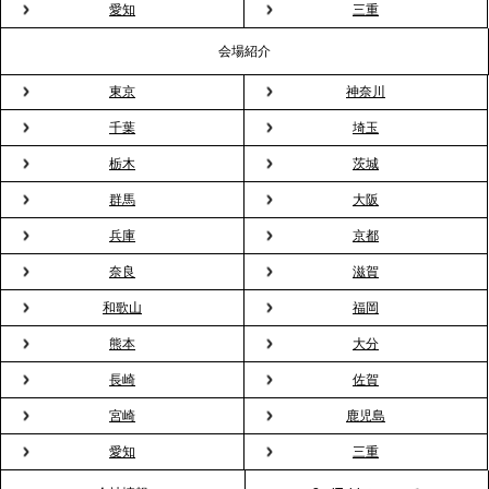
粉レス」な室内花見。福利厚生としても注目され
愛知
三重
る、快適で新しいお花見体験
会場紹介
東京
神奈川
2026.3.5
プレスリリースのご案内｜「室内お花見」の法人利
千葉
埼玉
用が前年比4倍に急増。オフィスに桜が届く福利厚生
栃木
茨城
の新定番
群馬
大阪
兵庫
京都
2026.2.13
プレスリリースのご案内｜オフィスが「１日限定の
奈良
滋賀
バー」に！福利厚生・社内交流を格上げする《出張
和歌山
福岡
バーテンダー》サービスを開始
熊本
大分
2026.1.26
長崎
佐賀
プレスリリースのご案内｜もう「義理チョコ」で悩
宮崎
鹿児島
まない。職場のバレンタインをケータリングで“福利
愛知
三重
厚生”化。採用にも効く新スタイルを提案