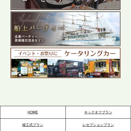
展開が進む前橋エリアの企業ニーズに応え、高品質
なサービスで各種イベント・懇親会をサポート
2026.5.27
プレスリリースのご案内｜ケータリングのセカンド
テーブル、千葉本社を新設。幕張・舞浜の大型イベ
ントから主要都市の社内懇親会まで、現地拠点を活
かしたスムーズな対応を展開
2026.5.22
プレスリリースのご案内｜ケータリングのセカンド
テーブル、栃木宇都宮支社を新設。北関東・栃木エ
リアのパーティー需要に応え、地域密着型のサービ
スを拡充へ
HOME
キックオフプラン
2026.5.20
竣工式プラン
レセプションプラン
プレスリリースのご案内｜ケータリングのセカンド