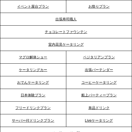
テーブル、神戸本社を新たに設立。地域密着のサー
イベント屋台プラン
お祭りプラン
ビス向上と共に、西宮の調理拠点との連携を強化
出張寿司職人
2026.5.12
チョコレートファウンテン
プレスリリースのご案内｜ケータリングのセカンド
テーブル、埼玉大宮支社を新設。埼玉エリアのパー
室内花見ケータリング
ティー需要に応え、地域密着型のサービスを強化
マグロ解体ショー
ベジタリアンプラン
2026.4.21
ケータリングカー
出張バーテンダー
プレスリリースのご案内｜「温かな食」が会話のス
イッチに。新入社員研修で《食体験としてのケータ
おでんケータリング
コーヒーケータリング
リング》が注目される理由
日本体験プラン
船上パーティープラン
2026.4.20
フリードリンクプラン
単品ドリンク
プレスリリースのご案内｜ケータリングのセカンド
テーブル、横浜事務所を新設。神奈川エリアのサー
サーバー付ドリンクプラン
Liveケータリング
ビス提供体制を強化し、質の高い「場づくり」をサ