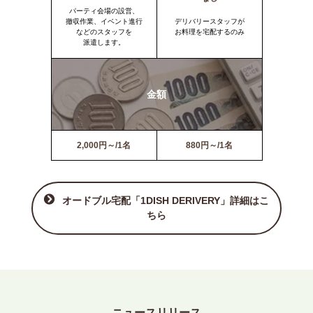
パーティ会場の設営、
撤収作業、イベント進行
デリバリースタッフが
などのスタッフを
お料理を宅配するのみ
派遣します。
金額
2,000円～/1名
880円～/1名
オードブル宅配「1DISH DERIVERY」詳細はこ
ちら
ニュースリリース