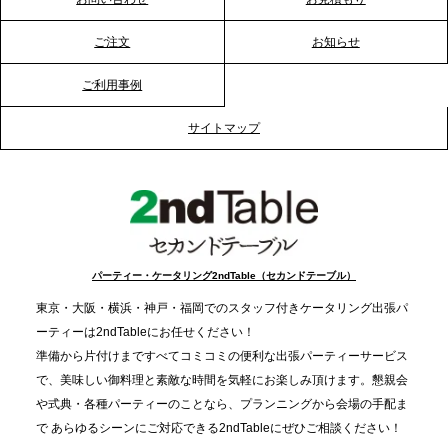
る？「恵方巻きケータリング」で、社内コミュニケ
ーションを活性化
ご注文
お知らせ
ご利用事例
2025.12.12
プレスリリースのご案内｜クリスマス支援の現場を
サイトマップ
支える。ケータリングのセカンド テーブルが「HIGH
FIVE CHRISTMAS 2025」の梱包ボランティアへ食
事提供を実施へ
2025.12.9
TBS「Nスタ」で、2ndTable「1DISH」が紹介され
パーティー・ケータリング2ndTable（セカンドテーブル）
ました
東京・大阪・横浜・神戸・福岡でのスタッフ付きケータリング出張パ
ーティーは2ndTableにお任せください！
2025.11.21
準備から片付けまですべてコミコミの便利な出張パーティーサービス
プレスリリースのご案内｜忘年会は“移動時間ゼロ
で、美味しい御料理と素敵な時間を気軽にお楽しみ頂けます。懇親会
分”の時代へ。法人注文が前年比5倍に伸びた「宅配
や式典・各種パーティーのことなら、プランニングから会場の手配ま
で あらゆるシーンにご対応できる2ndTableにぜひご相談ください！
オードブル」が提案する、新しい乾杯文化