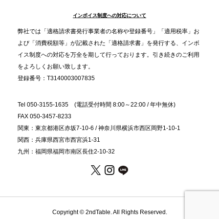
インボイス制度への対応について
2025.11.5
プレスリリースのご案内｜職場で完結する“忘年会・
弊社では「適格請求書発行事業者の名称や登録番号」「適用税率」お
納会ケータリング”が人気。幹事負担を軽減し、社内
よび「消費税額等」が記載された「適格請求書」を発行する、インボ
コミュニケーションを促進
イス制度への対応を万全を期して行っております。引き続きのご利用
をよろしくお願い致します。
登録番号：T3140003007835
Tel 050-3155-1635 (電話受付時間 8:00～22:00 / 年中無休)
FAX 050-3457-8233
関東：東京都港区赤坂7-10-6 / 神奈川県横浜市西区岡野1-10-1
関西：兵庫県西宮市西宮浜1-31
九州：福岡県福岡市南区長住2-10-32
Copyright © 2ndTable. All Rights Reserved.