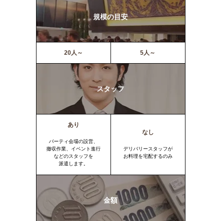
規模の目安
20人～
5人～
スタッフ
あり
なし
パーティ会場の設営、
撤収作業、イベント進行
デリバリースタッフが
などのスタッフを
お料理を宅配するのみ
派遣します。
金額