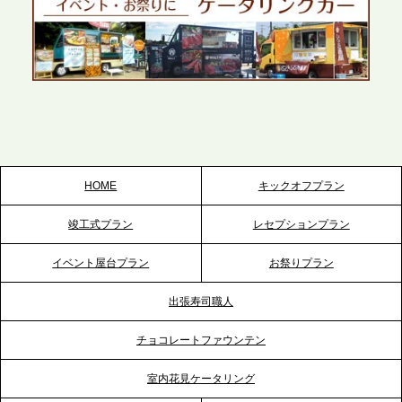
かしたスムーズな対応を展開
2026.5.22
プレスリリースのご案内｜ケータリングのセカンド
テーブル、栃木宇都宮支社を新設。北関東・栃木エ
リアのパーティー需要に応え、地域密着型のサービ
スを拡充へ
HOME
キックオフプラン
2026.5.20
竣工式プラン
レセプションプラン
プレスリリースのご案内｜ケータリングのセカンド
テーブル、神戸本社を新たに設立。地域密着のサー
イベント屋台プラン
お祭りプラン
ビス向上と共に、西宮の調理拠点との連携を強化
出張寿司職人
2026.5.12
チョコレートファウンテン
プレスリリースのご案内｜ケータリングのセカンド
テーブル、埼玉大宮支社を新設。埼玉エリアのパー
室内花見ケータリング
ティー需要に応え、地域密着型のサービスを強化