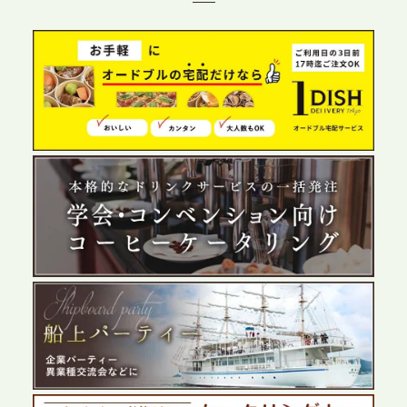
グ需要へシームレスに対応
2026.6.4
プレスリリースのご案内｜夏の社内親睦が、配属後
の離職防止に。オフィスや会議室で縁日気分を味わ
う「お祭りケータリング」の提供を開始
2026.5.29
プレスリリースのご案内｜ケータリングのセカンド
テーブル、群馬前橋支社を設立。再開発やオフィス
展開が進む前橋エリアの企業ニーズに応え、高品質
なサービスで各種イベント・懇親会をサポート
2026.5.27
プレスリリースのご案内｜ケータリングのセカンド
テーブル、千葉本社を新設。幕張・舞浜の大型イベ
ントから主要都市の社内懇親会まで、現地拠点を活