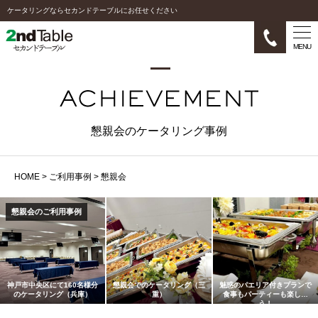
ケータリングならセカンドテーブルにお任せください
MENU
懇親会のケータリング事例
HOME
>
ご利用事例
>
懇親会
懇親会のご利用事例
神戸市中央区にて160名様分
懇親会でのケータリング（三
魅惑のパエリア付きプランで
のケータリング（兵庫）
重）
食事もパーティーも楽しも
う！